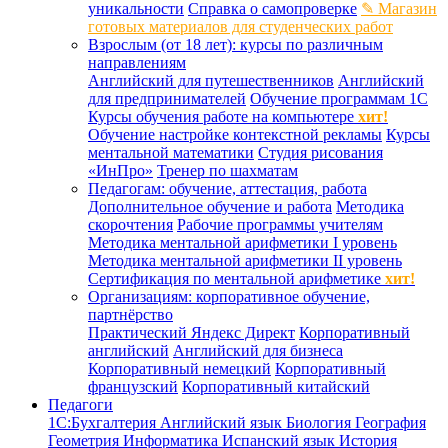
уникальности
Справка о самопроверке
✎ Магазин
готовых материалов для студенческих работ
Взрослым (от 18 лет): курсы по различным
направлениям
Английский для путешественников
Английский
для предпринимателей
Обучение программам 1С
Курсы обучения работе на компьютере
хит!
Обучение настройке контекстной рекламы
Курсы
ментальной математики
Студия рисования
«ИнПро»
Тренер по шахматам
Педагогам: обучение, аттестация, работа
Дополнительное обучение и работа
Методика
скорочтения
Рабочие программы учителям
Методика ментальной арифметики I уровень
Методика ментальной арифметики II уровень
Сертификация по ментальной арифметике
хит!
Организациям: корпоративное обучение,
партнёрство
Практический Яндекс Директ
Корпоративный
английский
Английский для бизнеса
Корпоративный немецкий
Корпоративный
французский
Корпоративный китайский
Педагоги
1С:Бухгалтерия
Английский язык
Биология
География
Геометрия
Информатика
Испанский язык
История