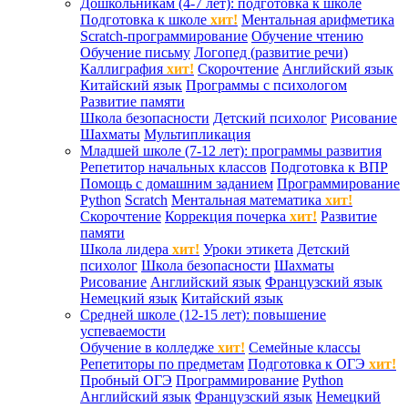
Дошкольникам (4-7 лет): подготовка к школе
Подготовка к школе
хит!
Ментальная арифметика
Scratch-программирование
Обучение чтению
Обучение письму
Логопед (развитие речи)
Каллиграфия
хит!
Скорочтение
Английский язык
Китайский язык
Программы с психологом
Развитие памяти
Школа безопасности
Детский психолог
Рисование
Шахматы
Мультипликация
Младшей школе (7-12 лет): программы развития
Репетитор начальных классов
Подготовка к ВПР
Помощь с домашним заданием
Программирование
Python
Scratch
Ментальная математика
хит!
Скорочтение
Коррекция почерка
хит!
Развитие
памяти
Школа лидера
хит!
Уроки этикета
Детский
психолог
Школа безопасности
Шахматы
Рисование
Английский язык
Французский язык
Немецкий язык
Китайский язык
Средней школе (12-15 лет): повышение
успеваемости
Обучение в колледже
хит!
Семейные классы
Репетиторы по предметам
Подготовка к ОГЭ
хит!
Пробный ОГЭ
Программирование
Python
Английский язык
Французский язык
Немецкий