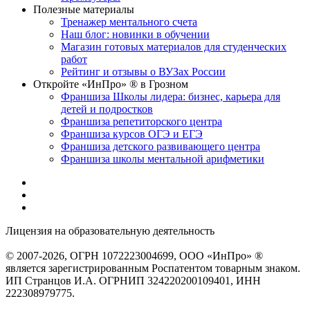
Полезные материалы
Тренажер ментального счета
Наш блог: новинки в обучении
Магазин готовых материалов для студенческих
работ
Рейтинг и отзывы о ВУЗах России
Откройте «ИнПро» ® в Грозном
Франшиза Школы лидера: бизнес, карьера для
детей и подростков
Франшиза репетиторского центра
Франшиза курсов ОГЭ и ЕГЭ
Франшиза детского развивающего центра
Франшиза школы ментальной арифметики
Лицензия на образовательную деятельность
серия 22Л01 №
0002491
© 2007-2026, ОГРН 1072223004699, ООО «ИнПро» ®
является зарегистрированным Роспатентом товарным знаком.
ИП Странцов И.А. ОГРНИП 324220200109401, ИНН
222308979775.