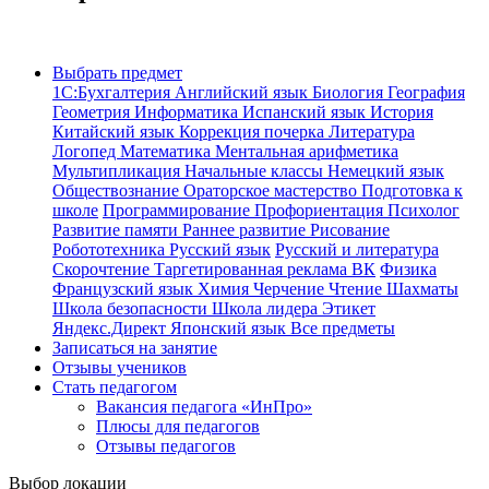
Выбрать предмет
1С:Бухгалтерия
Английский язык
Биология
География
Геометрия
Информатика
Испанский язык
История
Китайский язык
Коррекция почерка
Литература
Логопед
Математика
Ментальная арифметика
Мультипликация
Начальные классы
Немецкий язык
Обществознание
Ораторское мастерство
Подготовка к
школе
Программирование
Профориентация
Психолог
Развитие памяти
Раннее развитие
Рисование
Робототехника
Русский язык
Русский и литература
Скорочтение
Таргетированная реклама ВК
Физика
Французский язык
Химия
Черчение
Чтение
Шахматы
Школа безопасности
Школа лидера
Этикет
Яндекс.Директ
Японский язык
Все предметы
Записаться на занятие
Отзывы учеников
Стать педагогом
Вакансия педагога «ИнПро»
Плюсы для педагогов
Отзывы педагогов
Выбор локации