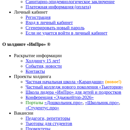
Санитарно-эпидемиологическое заключение
Платежная информация (оплата)
Личный кабинет
Регистрация
Вход в личный кабинет
Сгенерировать новый пароль
Если не удается войти в личный кабинет
О холдинге «ИнПро» ®
Раскрытие информации
Холдингу 15 лет!
События, новости
Контакты
Проекты холдинга
Частная начальная школа «Карандаши»
(новое!)
Частный колледж нового поколения «Тьютория»
Школа лидера «ИнПро» для детей и подростков
Конференция «Эдьюкейтор-2026»
Порталы
«Дошкольник.про»
,
«Школьник.про»
,
«Студентус.про»
Вакансии
Педагоги, репетиторы
Тьюторы для студентов
Промоутеры