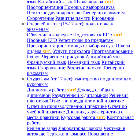
язык
Китайский язык
Школа лидера
хит!
Профориентация
Помощь с выбором вуза
Психолог для подростков
Тренер по шахматам
Скорочтение
Развитие памяти
Рисование
Старшей школе (15-17 лет): подготовка к
экзаменам
Обучение в колледже
Подготовка к ЕГЭ
хит!
Пробный ЕГЭ
Репетиторы по предметам
Профориентация
Помощь с выбором вуза
Школа
лидера
хит!
Услуги психолога
Программирование
Python
Черчение и рисунок
Английский язык
Французский язык
Немецкий язык
Китайский
язык
Скорочтение
Развитие памяти
Тренер по
шахматам
Студентам (от 17 лет): тьюторство по дипломным,
курсовым
Дипломная работа
хит!
Доклад, слайды к
дипломной
Раздаточный к дипломной
Рецензия
или отзыв
Отчет по преддипломной практике
Отчет по производственной практике
Отчет по
учебной практике
Дневник, характеристика с
места практики
Курсовая работа
хит!
Контрольная
работа
Решение задач
Лабораторная работа
Чертежи в
автокаде
Чертежи в компасе
Повышение