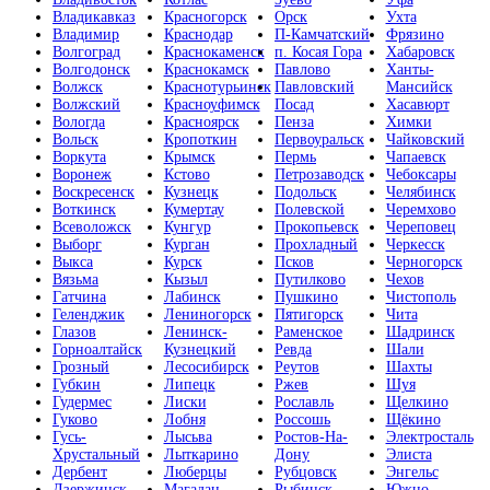
Владикавказ
Красногорск
Орск
Ухта
Владимир
Краснодар
П-Камчатский
Фрязино
Волгоград
Краснокаменск
п. Косая Гора
Хабаровск
Волгодонск
Краснокамск
Павлово
Ханты-
Волжск
Краснотурьинск
Павловский
Мансийск
Волжский
Красноуфимск
Посад
Хасавюрт
Вологда
Красноярск
Пенза
Химки
Вольск
Кропоткин
Первоуральск
Чайковский
Воркута
Крымск
Пермь
Чапаевск
Воронеж
Кстово
Петрозаводск
Чебоксары
Воскресенск
Кузнецк
Подольск
Челябинск
Воткинск
Кумертау
Полевской
Черемхово
Всеволожск
Кунгур
Прокопьевск
Череповец
Выборг
Курган
Прохладный
Черкесск
Выкса
Курск
Псков
Черногорск
Вязьма
Кызыл
Путилково
Чехов
Гатчина
Лабинск
Пушкино
Чистополь
Геленджик
Лениногорск
Пятигорск
Чита
Глазов
Ленинск-
Раменское
Шадринск
Горноалтайск
Кузнецкий
Ревда
Шали
Грозный
Лесосибирск
Реутов
Шахты
Губкин
Липецк
Ржев
Шуя
Гудермес
Лиски
Рославль
Щелкино
Гуково
Лобня
Россошь
Щёкино
Гусь-
Лысьва
Ростов-На-
Электросталь
Хрустальный
Лыткарино
Дону
Элиста
Дербент
Люберцы
Рубцовск
Энгельс
Дзержинск
Магадан
Рыбинск
Южно-