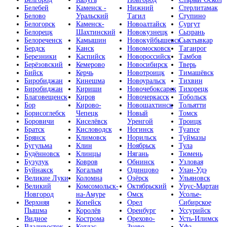
Белебей
Каменск -
Нижний
Стерлитамак
Белово
Уральский
Тагил
Ступино
Белогорск
Каменск-
Новоалтайск
Сургут
Белорецк
Шахтинский
Новокузнецк
Сызрань
Белореченск
Камышин
Новокуйбышевск
Сыктывкар
Бердск
Канск
Новомосковск
Таганрог
Березники
Каспийск
Новороссийск
Тамбов
Берёзовский
Кемерово
Новосибирск
Тверь
Бийск
Керчь
Новотроицк
Тимашёвск
Биробиджан
Кинешма
Новоуральск
Тихвин
Биробиджан
Кириши
Новочебоксарск
Тихорецк
Благовещенск
Киров
Новочеркасск
Тобольск
Бор
Кирово-
Новошахтинск
Тольятти
Борисоглебск
Чепецк
Новый
Томск
Боровичи
Киселёвск
Уренгой
Троицк
Братск
Кисловодск
Ногинск
Туапсе
Брянск
Климовск
Норильск
Туймазы
Бугульма
Клин
Ноябрьск
Тула
Будённовск
Клинцы
Нягань
Тюмень
Бузулук
Ковров
Обнинск
Узловая
Буйнакск
Когалым
Одинцово
Улан-Удэ
Великие Луки
Коломна
Озёрск
Ульяновск
Великий
Комсомольск-
Октябрьский
Урус-Мартан
Новгород
на-Амуре
Омск
Усолье-
Верхняя
Копейск
Орел
Сибирское
Пышма
Королёв
Оренбург
Уссурийск
Видное
Кострома
Орехово-
Усть-Илимск
Владивосток
Котлас
Зуево
Уфа