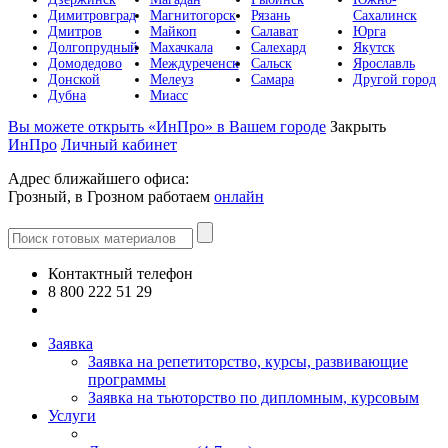
Димитровград
Магнитогорск
Рязань
Сахалинск
Дмитров
Майкоп
Салават
Юрга
Долгопрудный
Махачкала
Салехард
Якутск
Домодедово
Междуреченск
Сальск
Ярославль
Донской
Мелеуз
Самара
Другой город
Дубна
Миасс
Вы можете открыть «ИнПро» в Вашем городе
Закрыть
ИнПро
Личный кабинет
Адрес ближайшего офиса:
Грозный, в Грозном работаем
онлайн
Контактный телефон
8 800 222 51 29
Все контакты
Заявка
Заявка на репетиторство, курсы, развивающие
программы
Заявка на тьюторство по дипломным, курсовым
Услуги