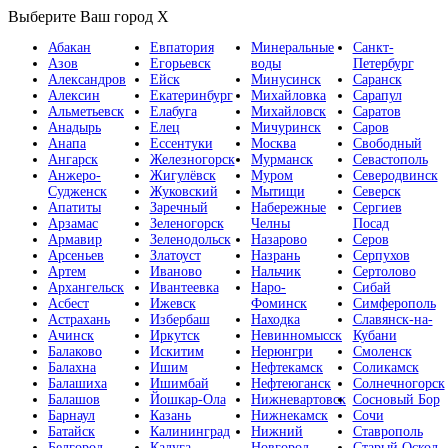
Выберите Ваш город
X
Абакан
Евпатория
Минеральные
Санкт-
Азов
Егорьевск
воды
Петербург
Александров
Ейск
Минусинск
Саранск
Алексин
Екатеринбург
Михайловка
Сарапул
Альметьевск
Елабуга
Михайловск
Саратов
Анадырь
Елец
Мичуринск
Саров
Анапа
Ессентуки
Москва
Свободный
Ангарск
Железногорск
Мурманск
Севастополь
Анжеро-
Жигулёвск
Муром
Северодвинск
Судженск
Жуковский
Мытищи
Северск
Апатиты
Заречный
Набережные
Сергиев
Арзамас
Зеленогорск
Челны
Посад
Армавир
Зеленодольск
Назарово
Серов
Арсеньев
Златоуст
Назрань
Серпухов
Артем
Иваново
Нальчик
Сертолово
Архангельск
Ивантеевка
Наро-
Сибай
Асбест
Ижевск
Фоминск
Симферополь
Астрахань
Избербаш
Находка
Славянск-на-
Ачинск
Иркутск
Невинномысск
Кубани
Балаково
Искитим
Нерюнгри
Смоленск
Балахна
Ишим
Нефтекамск
Соликамск
Балашиха
Ишимбай
Нефтеюганск
Солнечногорск
Балашов
Йошкар-Ола
Нижневартовск
Сосновый Бор
Барнаул
Казань
Нижнекамск
Сочи
Батайск
Калининград
Нижний
Ставрополь
Белгород
Калуга
Новгород
Старый Оскол