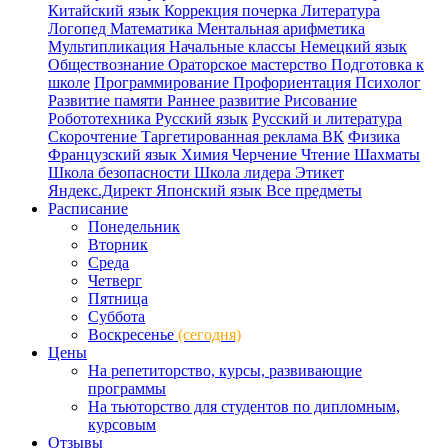
Китайский язык
Коррекция почерка
Литература
Логопед
Математика
Ментальная арифметика
Мультипликация
Начальные классы
Немецкий язык
Обществознание
Ораторское мастерство
Подготовка к
школе
Программирование
Профориентация
Психолог
Развитие памяти
Раннее развитие
Рисование
Робототехника
Русский язык
Русский и литература
Скорочтение
Таргетированная реклама ВК
Физика
Французский язык
Химия
Черчение
Чтение
Шахматы
Школа безопасности
Школа лидера
Этикет
Яндекс.Директ
Японский язык
Все предметы
Расписание
Понедельник
Вторник
Среда
Четверг
Пятница
Суббота
Воскресенье
(сегодня)
Цены
На репетиторство, курсы, развивающие
программы
На тьюторство для студентов по дипломным,
курсовым
Отзывы