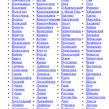
Владикавказ
Красногорск
Орск
Ухта
Владимир
Краснодар
П-Камчатский
Фрязино
Волгоград
Краснокаменск
п. Косая Гора
Хабаровск
Волгодонск
Краснокамск
Павлово
Ханты-
Волжск
Краснотурьинск
Павловский
Мансийск
Волжский
Красноуфимск
Посад
Хасавюрт
Вологда
Красноярск
Пенза
Химки
Вольск
Кропоткин
Первоуральск
Чайковский
Воркута
Крымск
Пермь
Чапаевск
Воронеж
Кстово
Петрозаводск
Чебоксары
Воскресенск
Кузнецк
Подольск
Челябинск
Воткинск
Кумертау
Полевской
Черемхово
Всеволожск
Кунгур
Прокопьевск
Череповец
Выборг
Курган
Прохладный
Черкесск
Выкса
Курск
Псков
Черногорск
Вязьма
Кызыл
Путилково
Чехов
Гатчина
Лабинск
Пушкино
Чистополь
Геленджик
Лениногорск
Пятигорск
Чита
Глазов
Ленинск-
Раменское
Шадринск
Горноалтайск
Кузнецкий
Ревда
Шали
Грозный
Лесосибирск
Реутов
Шахты
Губкин
Липецк
Ржев
Шуя
Гудермес
Лиски
Рославль
Щелкино
Гуково
Лобня
Россошь
Щёкино
Гусь-
Лысьва
Ростов-На-
Электросталь
Хрустальный
Лыткарино
Дону
Элиста
Дербент
Люберцы
Рубцовск
Энгельс
Дзержинск
Магадан
Рыбинск
Южно-