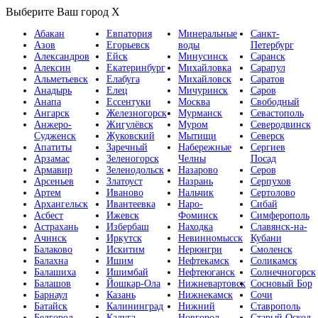
Выберите Ваш город
X
Абакан
Евпатория
Минеральные
Санкт-
Азов
Егорьевск
воды
Петербург
Александров
Ейск
Минусинск
Саранск
Алексин
Екатеринбург
Михайловка
Сарапул
Альметьевск
Елабуга
Михайловск
Саратов
Анадырь
Елец
Мичуринск
Саров
Анапа
Ессентуки
Москва
Свободный
Ангарск
Железногорск
Мурманск
Севастополь
Анжеро-
Жигулёвск
Муром
Северодвинск
Судженск
Жуковский
Мытищи
Северск
Апатиты
Заречный
Набережные
Сергиев
Арзамас
Зеленогорск
Челны
Посад
Армавир
Зеленодольск
Назарово
Серов
Арсеньев
Златоуст
Назрань
Серпухов
Артем
Иваново
Нальчик
Сертолово
Архангельск
Ивантеевка
Наро-
Сибай
Асбест
Ижевск
Фоминск
Симферополь
Астрахань
Избербаш
Находка
Славянск-на-
Ачинск
Иркутск
Невинномысск
Кубани
Балаково
Искитим
Нерюнгри
Смоленск
Балахна
Ишим
Нефтекамск
Соликамск
Балашиха
Ишимбай
Нефтеюганск
Солнечногорск
Балашов
Йошкар-Ола
Нижневартовск
Сосновый Бор
Барнаул
Казань
Нижнекамск
Сочи
Батайск
Калининград
Нижний
Ставрополь
Белгород
Калуга
Новгород
Старый Оскол