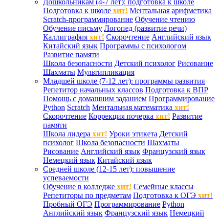
Дошкольникам (4-7 лет): подготовка к школе
Подготовка к школе
хит!
Ментальная арифметика
Scratch-программирование
Обучение чтению
Обучение письму
Логопед (развитие речи)
Каллиграфия
хит!
Скорочтение
Английский язык
Китайский язык
Программы с психологом
Развитие памяти
Школа безопасности
Детский психолог
Рисование
Шахматы
Мультипликация
Младшей школе (7-12 лет): программы развития
Репетитор начальных классов
Подготовка к ВПР
Помощь с домашним заданием
Программирование
Python
Scratch
Ментальная математика
хит!
Скорочтение
Коррекция почерка
хит!
Развитие
памяти
Школа лидера
хит!
Уроки этикета
Детский
психолог
Школа безопасности
Шахматы
Рисование
Английский язык
Французский язык
Немецкий язык
Китайский язык
Средней школе (12-15 лет): повышение
успеваемости
Обучение в колледже
хит!
Семейные классы
Репетиторы по предметам
Подготовка к ОГЭ
хит!
Пробный ОГЭ
Программирование
Python
Английский язык
Французский язык
Немецкий