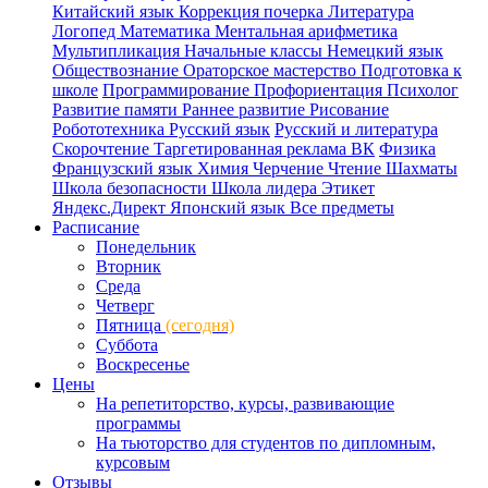
Китайский язык
Коррекция почерка
Литература
Логопед
Математика
Ментальная арифметика
Мультипликация
Начальные классы
Немецкий язык
Обществознание
Ораторское мастерство
Подготовка к
школе
Программирование
Профориентация
Психолог
Развитие памяти
Раннее развитие
Рисование
Робототехника
Русский язык
Русский и литература
Скорочтение
Таргетированная реклама ВК
Физика
Французский язык
Химия
Черчение
Чтение
Шахматы
Школа безопасности
Школа лидера
Этикет
Яндекс.Директ
Японский язык
Все предметы
Расписание
Понедельник
Вторник
Среда
Четверг
Пятница
(сегодня)
Суббота
Воскресенье
Цены
На репетиторство, курсы, развивающие
программы
На тьюторство для студентов по дипломным,
курсовым
Отзывы