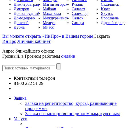
Димитровград
Магнитогорск
Рязань
Сахалинск
Дмитров
Майкоп
Салават
Юрга
Долгопрудный
Махачкала
Салехард
Якутск
Домодедово
Междуреченск
Сальск
Ярославль
Донской
Мелеуз
Самара
Другой город
Дубна
Миасс
Вы можете открыть «ИнПро» в Вашем городе
Закрыть
ИнПро
Личный кабинет
Адрес ближайшего офиса:
Грозный, в Грозном работаем
онлайн
Контактный телефон
8 800 222 51 29
Все контакты
Заявка
Заявка на репетиторство, курсы, развивающие
программы
Заявка на тьюторство по дипломным, курсовым
Услуги