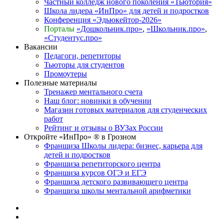
Частный колледж нового поколения «Тьютория»
Школа лидера «ИнПро» для детей и подростков
Конференция «Эдьюкейтор-2026»
Порталы
«Дошкольник.про»
,
«Школьник.про»
,
«Студентус.про»
Вакансии
Педагоги, репетиторы
Тьюторы для студентов
Промоутеры
Полезные материалы
Тренажер ментального счета
Наш блог: новинки в обучении
Магазин готовых материалов для студенческих
работ
Рейтинг и отзывы о ВУЗах России
Откройте «ИнПро» ® в Грозном
Франшиза Школы лидера: бизнес, карьера для
детей и подростков
Франшиза репетиторского центра
Франшиза курсов ОГЭ и ЕГЭ
Франшиза детского развивающего центра
Франшиза школы ментальной арифметики