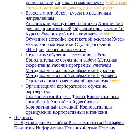
уникальности
Справка о самопроверке
✎ Магазин
готовых материалов для студенческих работ
Взрослым (от 18 лет): курсы по различным
направлениям
Английский для путешественников
Английский
для предпринимателей
Обучение программам 1С
Курсы обучения работе на компьютере
хит!
Обучение настройке контекстной рекламы
Курсы
ментальной математики
Студия рисования
«ИнПро»
Тренер по шахматам
Педагогам: обучение, аттестация, работа
Дополнительное обучение и работа
Методика
скорочтения
Рабочие программы учителям
Методика ментальной арифметики I уровень
Методика ментальной арифметики II уровень
Сертификация по ментальной арифметике
хит!
Организациям: корпоративное обучение,
партнёрство
Практический Яндекс Директ
Корпоративный
английский
Английский для бизнеса
Корпоративный немецкий
Корпоративный
французский
Корпоративный китайский
Педагоги
1С:Бухгалтерия
Английский язык
Биология
География
Геометрия
Информатика
Испанский язык
История