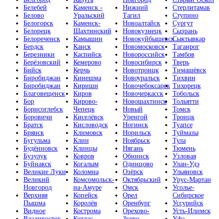
Белебей
Каменск -
Нижний
Стерлитамак
Белово
Уральский
Тагил
Ступино
Белогорск
Каменск-
Новоалтайск
Сургут
Белорецк
Шахтинский
Новокузнецк
Сызрань
Белореченск
Камышин
Новокуйбышевск
Сыктывкар
Бердск
Канск
Новомосковск
Таганрог
Березники
Каспийск
Новороссийск
Тамбов
Берёзовский
Кемерово
Новосибирск
Тверь
Бийск
Керчь
Новотроицк
Тимашёвск
Биробиджан
Кинешма
Новоуральск
Тихвин
Биробиджан
Кириши
Новочебоксарск
Тихорецк
Благовещенск
Киров
Новочеркасск
Тобольск
Бор
Кирово-
Новошахтинск
Тольятти
Борисоглебск
Чепецк
Новый
Томск
Боровичи
Киселёвск
Уренгой
Троицк
Братск
Кисловодск
Ногинск
Туапсе
Брянск
Климовск
Норильск
Туймазы
Бугульма
Клин
Ноябрьск
Тула
Будённовск
Клинцы
Нягань
Тюмень
Бузулук
Ковров
Обнинск
Узловая
Буйнакск
Когалым
Одинцово
Улан-Удэ
Великие Луки
Коломна
Озёрск
Ульяновск
Великий
Комсомольск-
Октябрьский
Урус-Мартан
Новгород
на-Амуре
Омск
Усолье-
Верхняя
Копейск
Орел
Сибирское
Пышма
Королёв
Оренбург
Уссурийск
Видное
Кострома
Орехово-
Усть-Илимск
Владивосток
Котлас
Зуево
Уфа