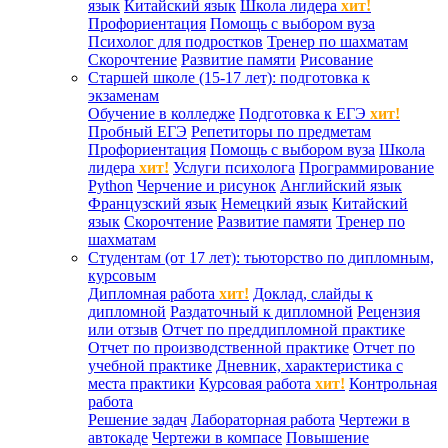
язык
Китайский язык
Школа лидера
хит!
Профориентация
Помощь с выбором вуза
Психолог для подростков
Тренер по шахматам
Скорочтение
Развитие памяти
Рисование
Старшей школе (15-17 лет): подготовка к
экзаменам
Обучение в колледже
Подготовка к ЕГЭ
хит!
Пробный ЕГЭ
Репетиторы по предметам
Профориентация
Помощь с выбором вуза
Школа
лидера
хит!
Услуги психолога
Программирование
Python
Черчение и рисунок
Английский язык
Французский язык
Немецкий язык
Китайский
язык
Скорочтение
Развитие памяти
Тренер по
шахматам
Студентам (от 17 лет): тьюторство по дипломным,
курсовым
Дипломная работа
хит!
Доклад, слайды к
дипломной
Раздаточный к дипломной
Рецензия
или отзыв
Отчет по преддипломной практике
Отчет по производственной практике
Отчет по
учебной практике
Дневник, характеристика с
места практики
Курсовая работа
хит!
Контрольная
работа
Решение задач
Лабораторная работа
Чертежи в
автокаде
Чертежи в компасе
Повышение