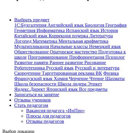
Выбрать предмет
1С:Бухгалтерия
Английский язык
Биология
География
Геометрия
Информатика
Испанский язык
История
Китайский язык
Коррекция почерка
Литература
Логопед
Математика
Ментальная арифметика
Мультипликация
Начальные классы
Немецкий язык
Обществознание
Ораторское мастерство
Подготовка к
школе
Программирование
Профориентация
Психолог
Развитие памяти
Раннее развитие
Рисование
Робототехника
Русский язык
Русский и литература
Скорочтение
Таргетированная реклама ВК
Физика
Французский язык
Химия
Черчение
Чтение
Шахматы
Школа безопасности
Школа лидера
Этикет
Яндекс.Директ
Японский язык
Все предметы
Записаться на занятие
Отзывы учеников
Стать педагогом
Вакансия педагога «ИнПро»
Плюсы для педагогов
Отзывы педагогов
Выбор локации