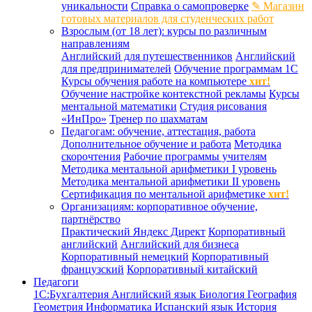
уникальности
Справка о самопроверке
✎ Магазин
готовых материалов для студенческих работ
Взрослым (от 18 лет): курсы по различным
направлениям
Английский для путешественников
Английский
для предпринимателей
Обучение программам 1С
Курсы обучения работе на компьютере
хит!
Обучение настройке контекстной рекламы
Курсы
ментальной математики
Студия рисования
«ИнПро»
Тренер по шахматам
Педагогам: обучение, аттестация, работа
Дополнительное обучение и работа
Методика
скорочтения
Рабочие программы учителям
Методика ментальной арифметики I уровень
Методика ментальной арифметики II уровень
Сертификация по ментальной арифметике
хит!
Организациям: корпоративное обучение,
партнёрство
Практический Яндекс Директ
Корпоративный
английский
Английский для бизнеса
Корпоративный немецкий
Корпоративный
французский
Корпоративный китайский
Педагоги
1С:Бухгалтерия
Английский язык
Биология
География
Геометрия
Информатика
Испанский язык
История