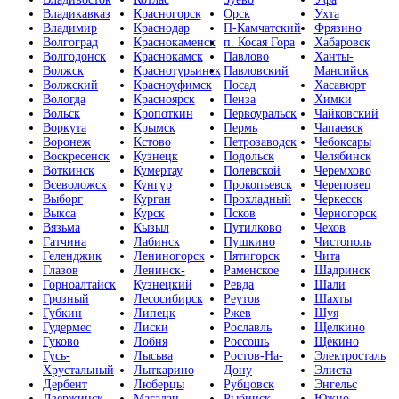
Владикавказ
Красногорск
Орск
Ухта
Владимир
Краснодар
П-Камчатский
Фрязино
Волгоград
Краснокаменск
п. Косая Гора
Хабаровск
Волгодонск
Краснокамск
Павлово
Ханты-
Волжск
Краснотурьинск
Павловский
Мансийск
Волжский
Красноуфимск
Посад
Хасавюрт
Вологда
Красноярск
Пенза
Химки
Вольск
Кропоткин
Первоуральск
Чайковский
Воркута
Крымск
Пермь
Чапаевск
Воронеж
Кстово
Петрозаводск
Чебоксары
Воскресенск
Кузнецк
Подольск
Челябинск
Воткинск
Кумертау
Полевской
Черемхово
Всеволожск
Кунгур
Прокопьевск
Череповец
Выборг
Курган
Прохладный
Черкесск
Выкса
Курск
Псков
Черногорск
Вязьма
Кызыл
Путилково
Чехов
Гатчина
Лабинск
Пушкино
Чистополь
Геленджик
Лениногорск
Пятигорск
Чита
Глазов
Ленинск-
Раменское
Шадринск
Горноалтайск
Кузнецкий
Ревда
Шали
Грозный
Лесосибирск
Реутов
Шахты
Губкин
Липецк
Ржев
Шуя
Гудермес
Лиски
Рославль
Щелкино
Гуково
Лобня
Россошь
Щёкино
Гусь-
Лысьва
Ростов-На-
Электросталь
Хрустальный
Лыткарино
Дону
Элиста
Дербент
Люберцы
Рубцовск
Энгельс
Дзержинск
Магадан
Рыбинск
Южно-