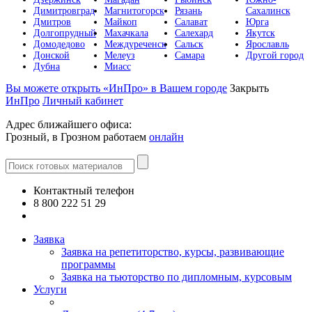
Димитровград
Магнитогорск
Рязань
Сахалинск
Дмитров
Майкоп
Салават
Юрга
Долгопрудный
Махачкала
Салехард
Якутск
Домодедово
Междуреченск
Сальск
Ярославль
Донской
Мелеуз
Самара
Другой город
Дубна
Миасс
Вы можете открыть «ИнПро» в Вашем городе
Закрыть
ИнПро
Личный кабинет
Адрес ближайшего офиса:
Грозный, в Грозном работаем
онлайн
Контактный телефон
8 800 222 51 29
Все контакты
Заявка
Заявка на репетиторство, курсы, развивающие
программы
Заявка на тьюторство по дипломным, курсовым
Услуги