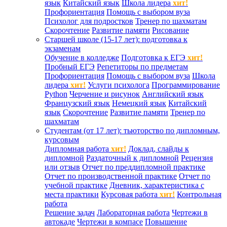
язык
Китайский язык
Школа лидера
хит!
Профориентация
Помощь с выбором вуза
Психолог для подростков
Тренер по шахматам
Скорочтение
Развитие памяти
Рисование
Старшей школе (15-17 лет): подготовка к
экзаменам
Обучение в колледже
Подготовка к ЕГЭ
хит!
Пробный ЕГЭ
Репетиторы по предметам
Профориентация
Помощь с выбором вуза
Школа
лидера
хит!
Услуги психолога
Программирование
Python
Черчение и рисунок
Английский язык
Французский язык
Немецкий язык
Китайский
язык
Скорочтение
Развитие памяти
Тренер по
шахматам
Студентам (от 17 лет): тьюторство по дипломным,
курсовым
Дипломная работа
хит!
Доклад, слайды к
дипломной
Раздаточный к дипломной
Рецензия
или отзыв
Отчет по преддипломной практике
Отчет по производственной практике
Отчет по
учебной практике
Дневник, характеристика с
места практики
Курсовая работа
хит!
Контрольная
работа
Решение задач
Лабораторная работа
Чертежи в
автокаде
Чертежи в компасе
Повышение