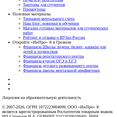
Тьюторы для студентов
Промоутеры
Полезные материалы
Тренажер ментального счета
Наш блог: новинки в обучении
Магазин готовых материалов для студенческих
работ
Рейтинг и отзывы о ВУЗах России
Откройте «ИнПро» ® в Грозном
Франшиза Школы лидера: бизнес, карьера для
детей и подростков
Франшиза репетиторского центра
Франшиза курсов ОГЭ и ЕГЭ
Франшиза детского развивающего центра
Франшиза школы ментальной арифметики
Лицензия на образовательную деятельность
серия 22Л01 №
0002491
© 2007-2026, ОГРН 1072223004699, ООО «ИнПро» ®
является зарегистрированным Роспатентом товарным знаком.
ИП Странцов И.А. ОГРНИП 324220200109401, ИНН