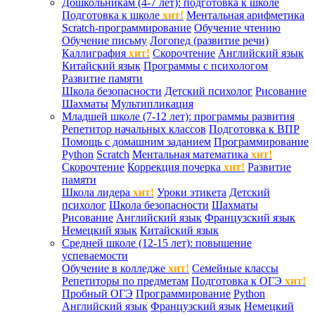
Дошкольникам (4-7 лет): подготовка к школе
Подготовка к школе
хит!
Ментальная арифметика
Scratch-программирование
Обучение чтению
Обучение письму
Логопед (развитие речи)
Каллиграфия
хит!
Скорочтение
Английский язык
Китайский язык
Программы с психологом
Развитие памяти
Школа безопасности
Детский психолог
Рисование
Шахматы
Мультипликация
Младшей школе (7-12 лет): программы развития
Репетитор начальных классов
Подготовка к ВПР
Помощь с домашним заданием
Программирование
Python
Scratch
Ментальная математика
хит!
Скорочтение
Коррекция почерка
хит!
Развитие
памяти
Школа лидера
хит!
Уроки этикета
Детский
психолог
Школа безопасности
Шахматы
Рисование
Английский язык
Французский язык
Немецкий язык
Китайский язык
Средней школе (12-15 лет): повышение
успеваемости
Обучение в колледже
хит!
Семейные классы
Репетиторы по предметам
Подготовка к ОГЭ
хит!
Пробный ОГЭ
Программирование
Python
Английский язык
Французский язык
Немецкий