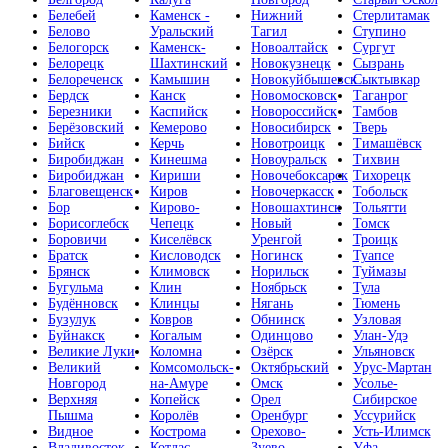
Белебей
Каменск -
Нижний
Стерлитамак
Белово
Уральский
Тагил
Ступино
Белогорск
Каменск-
Новоалтайск
Сургут
Белорецк
Шахтинский
Новокузнецк
Сызрань
Белореченск
Камышин
Новокуйбышевск
Сыктывкар
Бердск
Канск
Новомосковск
Таганрог
Березники
Каспийск
Новороссийск
Тамбов
Берёзовский
Кемерово
Новосибирск
Тверь
Бийск
Керчь
Новотроицк
Тимашёвск
Биробиджан
Кинешма
Новоуральск
Тихвин
Биробиджан
Кириши
Новочебоксарск
Тихорецк
Благовещенск
Киров
Новочеркасск
Тобольск
Бор
Кирово-
Новошахтинск
Тольятти
Борисоглебск
Чепецк
Новый
Томск
Боровичи
Киселёвск
Уренгой
Троицк
Братск
Кисловодск
Ногинск
Туапсе
Брянск
Климовск
Норильск
Туймазы
Бугульма
Клин
Ноябрьск
Тула
Будённовск
Клинцы
Нягань
Тюмень
Бузулук
Ковров
Обнинск
Узловая
Буйнакск
Когалым
Одинцово
Улан-Удэ
Великие Луки
Коломна
Озёрск
Ульяновск
Великий
Комсомольск-
Октябрьский
Урус-Мартан
Новгород
на-Амуре
Омск
Усолье-
Верхняя
Копейск
Орел
Сибирское
Пышма
Королёв
Оренбург
Уссурийск
Видное
Кострома
Орехово-
Усть-Илимск
Владивосток
Котлас
Зуево
Уфа