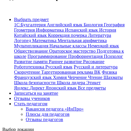
Выбрать предмет
1С:Бухгалтерия
Английский язык
Биология
География
Геометрия
Информатика
Испанский язык
История
Китайский язык
Коррекция почерка
Литература
Логопед
Математика
Ментальная арифметика
Мультипликация
Начальные классы
Немецкий язык
Обществознание
Ораторское мастерство
Подготовка к
школе
Программирование
Профориентация
Психолог
Развитие памяти
Раннее развитие
Рисование
Робототехника
Русский язык
Русский и литература
Скорочтение
Таргетированная реклама ВК
Физика
Французский язык
Химия
Черчение
Чтение
Шахматы
Школа безопасности
Школа лидера
Этикет
Яндекс.Директ
Японский язык
Все предметы
Записаться на занятие
Отзывы учеников
Стать педагогом
Вакансия педагога «ИнПро»
Плюсы для педагогов
Отзывы педагогов
Выбор локации