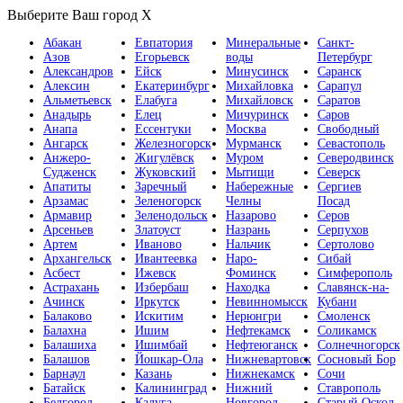
Выберите Ваш город
X
Абакан
Евпатория
Минеральные
Санкт-
Азов
Егорьевск
воды
Петербург
Александров
Ейск
Минусинск
Саранск
Алексин
Екатеринбург
Михайловка
Сарапул
Альметьевск
Елабуга
Михайловск
Саратов
Анадырь
Елец
Мичуринск
Саров
Анапа
Ессентуки
Москва
Свободный
Ангарск
Железногорск
Мурманск
Севастополь
Анжеро-
Жигулёвск
Муром
Северодвинск
Судженск
Жуковский
Мытищи
Северск
Апатиты
Заречный
Набережные
Сергиев
Арзамас
Зеленогорск
Челны
Посад
Армавир
Зеленодольск
Назарово
Серов
Арсеньев
Златоуст
Назрань
Серпухов
Артем
Иваново
Нальчик
Сертолово
Архангельск
Ивантеевка
Наро-
Сибай
Асбест
Ижевск
Фоминск
Симферополь
Астрахань
Избербаш
Находка
Славянск-на-
Ачинск
Иркутск
Невинномысск
Кубани
Балаково
Искитим
Нерюнгри
Смоленск
Балахна
Ишим
Нефтекамск
Соликамск
Балашиха
Ишимбай
Нефтеюганск
Солнечногорск
Балашов
Йошкар-Ола
Нижневартовск
Сосновый Бор
Барнаул
Казань
Нижнекамск
Сочи
Батайск
Калининград
Нижний
Ставрополь
Белгород
Калуга
Новгород
Старый Оскол