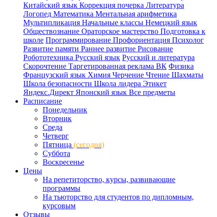
Китайский язык
Коррекция почерка
Литература
Логопед
Математика
Ментальная арифметика
Мультипликация
Начальные классы
Немецкий язык
Обществознание
Ораторское мастерство
Подготовка к
школе
Программирование
Профориентация
Психолог
Развитие памяти
Раннее развитие
Рисование
Робототехника
Русский язык
Русский и литература
Скорочтение
Таргетированная реклама ВК
Физика
Французский язык
Химия
Черчение
Чтение
Шахматы
Школа безопасности
Школа лидера
Этикет
Яндекс.Директ
Японский язык
Все предметы
Расписание
Понедельник
Вторник
Среда
Четверг
Пятница
(сегодня)
Суббота
Воскресенье
Цены
На репетиторство, курсы, развивающие
программы
На тьюторство для студентов по дипломным,
курсовым
Отзывы