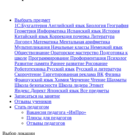
Выбрать предмет
1С:Бухгалтерия
Английский язык
Биология
География
Геометрия
Информатика
Испанский язык
История
Китайский язык
Коррекция почерка
Литература
Логопед
Математика
Ментальная арифметика
Мультипликация
Начальные классы
Немецкий язык
Обществознание
Ораторское мастерство
Подготовка к
школе
Программирование
Профориентация
Психолог
Развитие памяти
Раннее развитие
Рисование
Робототехника
Русский язык
Русский и литература
Скорочтение
Таргетированная реклама ВК
Физика
Французский язык
Химия
Черчение
Чтение
Шахматы
Школа безопасности
Школа лидера
Этикет
Яндекс.Директ
Японский язык
Все предметы
Записаться на занятие
Отзывы учеников
Стать педагогом
Вакансия педагога «ИнПро»
Плюсы для педагогов
Отзывы педагогов
Выбор локации