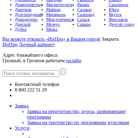
Димитровград
Магнитогорск
Рязань
Сахалинск
Дмитров
Майкоп
Салават
Юрга
Долгопрудный
Махачкала
Салехард
Якутск
Домодедово
Междуреченск
Сальск
Ярославль
Донской
Мелеуз
Самара
Другой город
Дубна
Миасс
Вы можете открыть «ИнПро» в Вашем городе
Закрыть
ИнПро
Личный кабинет
Адрес ближайшего офиса:
Грозный, в Грозном работаем
онлайн
Контактный телефон
8 800 222 51 29
Все контакты
Заявка
Заявка на репетиторство, курсы, развивающие
программы
Заявка на тьюторство по дипломным, курсовым
Услуги