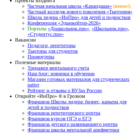
Проекты холдинга
Частная начальная школа «Карандаши»
(новое!)
Частный колледж нового поколения «Тьютория»
Школа лидера «ИнПро» для детей и подростков
Конференция «Эдьюкейтор-2026»
Порталы
«Дошкольник.про»
,
«Школьник.про»
,
«Студентус.про»
Вакансии
Педагоги, репетиторы
Тьюторы для студентов
Промоутеры
Полезные материалы
Тренажер ментального счета
Наш блог: новинки в обучении
Магазин готовых материалов для студенческих
работ
Рейтинг и отзывы о ВУЗах России
Откройте «ИнПро» ® в Грозном
Франшиза Школы лидера: бизнес, карьера для
детей и подростков
Франшиза репетиторского центра
Франшиза курсов ОГЭ и ЕГЭ
Франшиза детского развивающего центра
Франшиза школы ментальной арифметики