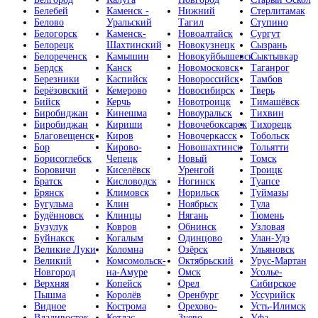
Белебей
Каменск -
Нижний
Стерлитамак
Белово
Уральский
Тагил
Ступино
Белогорск
Каменск-
Новоалтайск
Сургут
Белорецк
Шахтинский
Новокузнецк
Сызрань
Белореченск
Камышин
Новокуйбышевск
Сыктывкар
Бердск
Канск
Новомосковск
Таганрог
Березники
Каспийск
Новороссийск
Тамбов
Берёзовский
Кемерово
Новосибирск
Тверь
Бийск
Керчь
Новотроицк
Тимашёвск
Биробиджан
Кинешма
Новоуральск
Тихвин
Биробиджан
Кириши
Новочебоксарск
Тихорецк
Благовещенск
Киров
Новочеркасск
Тобольск
Бор
Кирово-
Новошахтинск
Тольятти
Борисоглебск
Чепецк
Новый
Томск
Боровичи
Киселёвск
Уренгой
Троицк
Братск
Кисловодск
Ногинск
Туапсе
Брянск
Климовск
Норильск
Туймазы
Бугульма
Клин
Ноябрьск
Тула
Будённовск
Клинцы
Нягань
Тюмень
Бузулук
Ковров
Обнинск
Узловая
Буйнакск
Когалым
Одинцово
Улан-Удэ
Великие Луки
Коломна
Озёрск
Ульяновск
Великий
Комсомольск-
Октябрьский
Урус-Мартан
Новгород
на-Амуре
Омск
Усолье-
Верхняя
Копейск
Орел
Сибирское
Пышма
Королёв
Оренбург
Уссурийск
Видное
Кострома
Орехово-
Усть-Илимск
Владивосток
Котлас
Зуево
Уфа