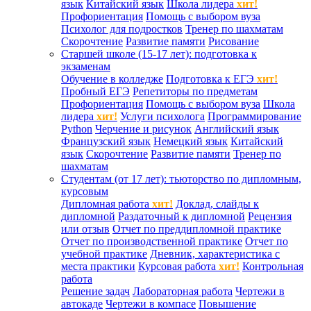
язык
Китайский язык
Школа лидера
хит!
Профориентация
Помощь с выбором вуза
Психолог для подростков
Тренер по шахматам
Скорочтение
Развитие памяти
Рисование
Старшей школе (15-17 лет): подготовка к
экзаменам
Обучение в колледже
Подготовка к ЕГЭ
хит!
Пробный ЕГЭ
Репетиторы по предметам
Профориентация
Помощь с выбором вуза
Школа
лидера
хит!
Услуги психолога
Программирование
Python
Черчение и рисунок
Английский язык
Французский язык
Немецкий язык
Китайский
язык
Скорочтение
Развитие памяти
Тренер по
шахматам
Студентам (от 17 лет): тьюторство по дипломным,
курсовым
Дипломная работа
хит!
Доклад, слайды к
дипломной
Раздаточный к дипломной
Рецензия
или отзыв
Отчет по преддипломной практике
Отчет по производственной практике
Отчет по
учебной практике
Дневник, характеристика с
места практики
Курсовая работа
хит!
Контрольная
работа
Решение задач
Лабораторная работа
Чертежи в
автокаде
Чертежи в компасе
Повышение