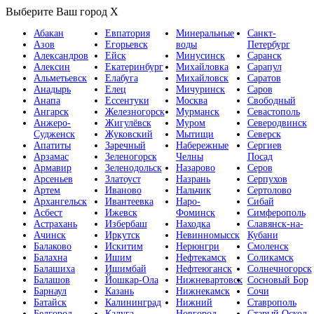
Выберите Ваш город
X
Абакан
Евпатория
Минеральные
Санкт-
Азов
Егорьевск
воды
Петербург
Александров
Ейск
Минусинск
Саранск
Алексин
Екатеринбург
Михайловка
Сарапул
Альметьевск
Елабуга
Михайловск
Саратов
Анадырь
Елец
Мичуринск
Саров
Анапа
Ессентуки
Москва
Свободный
Ангарск
Железногорск
Мурманск
Севастополь
Анжеро-
Жигулёвск
Муром
Северодвинск
Судженск
Жуковский
Мытищи
Северск
Апатиты
Заречный
Набережные
Сергиев
Арзамас
Зеленогорск
Челны
Посад
Армавир
Зеленодольск
Назарово
Серов
Арсеньев
Златоуст
Назрань
Серпухов
Артем
Иваново
Нальчик
Сертолово
Архангельск
Ивантеевка
Наро-
Сибай
Асбест
Ижевск
Фоминск
Симферополь
Астрахань
Избербаш
Находка
Славянск-на-
Ачинск
Иркутск
Невинномысск
Кубани
Балаково
Искитим
Нерюнгри
Смоленск
Балахна
Ишим
Нефтекамск
Соликамск
Балашиха
Ишимбай
Нефтеюганск
Солнечногорск
Балашов
Йошкар-Ола
Нижневартовск
Сосновый Бор
Барнаул
Казань
Нижнекамск
Сочи
Батайск
Калининград
Нижний
Ставрополь
Белгород
Калуга
Новгород
Старый Оскол