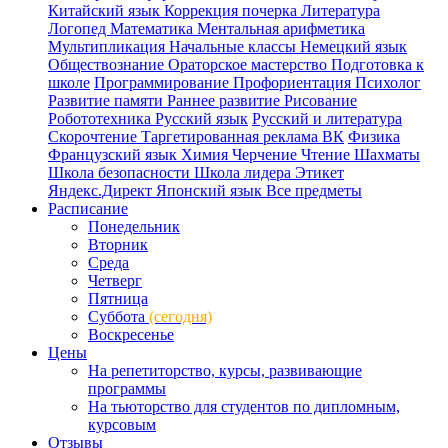
Китайский язык
Коррекция почерка
Литература
Логопед
Математика
Ментальная арифметика
Мультипликация
Начальные классы
Немецкий язык
Обществознание
Ораторское мастерство
Подготовка к
школе
Программирование
Профориентация
Психолог
Развитие памяти
Раннее развитие
Рисование
Робототехника
Русский язык
Русский и литература
Скорочтение
Таргетированная реклама ВК
Физика
Французский язык
Химия
Черчение
Чтение
Шахматы
Школа безопасности
Школа лидера
Этикет
Яндекс.Директ
Японский язык
Все предметы
Расписание
Понедельник
Вторник
Среда
Четверг
Пятница
Суббота
(сегодня)
Воскресенье
Цены
На репетиторство, курсы, развивающие
программы
На тьюторство для студентов по дипломным,
курсовым
Отзывы