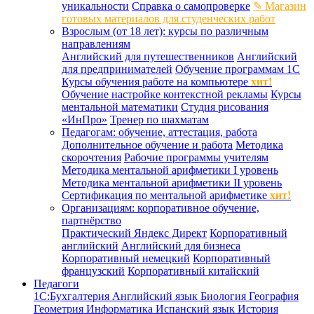
уникальности
Справка о самопроверке
✎ Магазин
готовых материалов для студенческих работ
Взрослым (от 18 лет): курсы по различным
направлениям
Английский для путешественников
Английский
для предпринимателей
Обучение программам 1С
Курсы обучения работе на компьютере
хит!
Обучение настройке контекстной рекламы
Курсы
ментальной математики
Студия рисования
«ИнПро»
Тренер по шахматам
Педагогам: обучение, аттестация, работа
Дополнительное обучение и работа
Методика
скорочтения
Рабочие программы учителям
Методика ментальной арифметики I уровень
Методика ментальной арифметики II уровень
Сертификация по ментальной арифметике
хит!
Организациям: корпоративное обучение,
партнёрство
Практический Яндекс Директ
Корпоративный
английский
Английский для бизнеса
Корпоративный немецкий
Корпоративный
французский
Корпоративный китайский
Педагоги
1С:Бухгалтерия
Английский язык
Биология
География
Геометрия
Информатика
Испанский язык
История