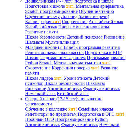
Дошкольникам (4-7 лет): подготовка к школе
Подготовка к школе
хит!
Ментальная арифметика
Scratch-программирование
Обучение чтению
Обучение письму
Логопед (развитие речи)
Каллиграфия
хит!
Скорочтение
Английский язык
Китайский язык
Программы с психологом
Развитие памяти
Школа безопасности
Детский психолог
Рисование
Шахматы
Мультипликация
Младшей школе (7-12 лет): программы развития
Репетитор начальных классов
Подготовка к ВПР
Помощь с домашним заданием
Программирование
Python
Scratch
Ментальная математика
хит!
Скорочтение
Коррекция почерка
хит!
Развитие
памяти
Школа лидера
хит!
Уроки этикета
Детский
психолог
Школа безопасности
Шахматы
Рисование
Английский язык
Французский язык
Немецкий язык
Китайский язык
Средней школе (12-15 лет): повышение
успеваемости
Обучение в колледже
хит!
Семейные классы
Репетиторы по предметам
Подготовка к ОГЭ
хит!
Пробный ОГЭ
Программирование
Python
Английский язык
Французский язык
Немецкий