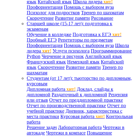
язык
Китайский язык
Школа лидера
хит!
Профориентация
Помощь с выбором вуза
Психолог для подростков
Тренер по шахматам
Скорочтение
Развитие памяти
Рисование
Старшей школе (15-17 лет): подготовка к
экзаменам
Обучение в колледже
Подготовка к ЕГЭ
хит!
Пробный ЕГЭ
Репетиторы по предметам
Профориентация
Помощь с выбором вуза
Школа
лидера
хит!
Услуги психолога
Программирование
Python
Черчение и рисунок
Английский язык
Французский язык
Немецкий язык
Китайский
язык
Скорочтение
Развитие памяти
Тренер по
шахматам
Студентам (от 17 лет): тьюторство по дипломным,
курсовым
Дипломная работа
хит!
Доклад, слайды к
дипломной
Раздаточный к дипломной
Рецензия
или отзыв
Отчет по преддипломной практике
Отчет по производственной практике
Отчет по
учебной практике
Дневник, характеристика с
места практики
Курсовая работа
хит!
Контрольная
работа
Решение задач
Лабораторная работа
Чертежи в
автокаде
Чертежи в компасе
Повышение