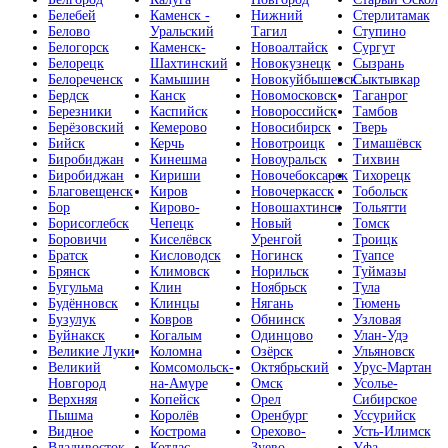
Белебей
Каменск -
Нижний
Стерлитамак
Белово
Уральский
Тагил
Ступино
Белогорск
Каменск-
Новоалтайск
Сургут
Белорецк
Шахтинский
Новокузнецк
Сызрань
Белореченск
Камышин
Новокуйбышевск
Сыктывкар
Бердск
Канск
Новомосковск
Таганрог
Березники
Каспийск
Новороссийск
Тамбов
Берёзовский
Кемерово
Новосибирск
Тверь
Бийск
Керчь
Новотроицк
Тимашёвск
Биробиджан
Кинешма
Новоуральск
Тихвин
Биробиджан
Кириши
Новочебоксарск
Тихорецк
Благовещенск
Киров
Новочеркасск
Тобольск
Бор
Кирово-
Новошахтинск
Тольятти
Борисоглебск
Чепецк
Новый
Томск
Боровичи
Киселёвск
Уренгой
Троицк
Братск
Кисловодск
Ногинск
Туапсе
Брянск
Климовск
Норильск
Туймазы
Бугульма
Клин
Ноябрьск
Тула
Будённовск
Клинцы
Нягань
Тюмень
Бузулук
Ковров
Обнинск
Узловая
Буйнакск
Когалым
Одинцово
Улан-Удэ
Великие Луки
Коломна
Озёрск
Ульяновск
Великий
Комсомольск-
Октябрьский
Урус-Мартан
Новгород
на-Амуре
Омск
Усолье-
Верхняя
Копейск
Орел
Сибирское
Пышма
Королёв
Оренбург
Уссурийск
Видное
Кострома
Орехово-
Усть-Илимск
Владивосток
Котлас
Зуево
Уфа