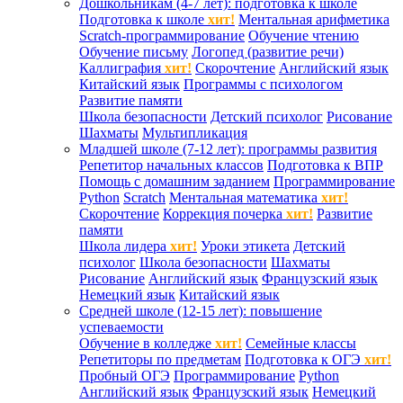
Дошкольникам (4-7 лет): подготовка к школе
Подготовка к школе
хит!
Ментальная арифметика
Scratch-программирование
Обучение чтению
Обучение письму
Логопед (развитие речи)
Каллиграфия
хит!
Скорочтение
Английский язык
Китайский язык
Программы с психологом
Развитие памяти
Школа безопасности
Детский психолог
Рисование
Шахматы
Мультипликация
Младшей школе (7-12 лет): программы развития
Репетитор начальных классов
Подготовка к ВПР
Помощь с домашним заданием
Программирование
Python
Scratch
Ментальная математика
хит!
Скорочтение
Коррекция почерка
хит!
Развитие
памяти
Школа лидера
хит!
Уроки этикета
Детский
психолог
Школа безопасности
Шахматы
Рисование
Английский язык
Французский язык
Немецкий язык
Китайский язык
Средней школе (12-15 лет): повышение
успеваемости
Обучение в колледже
хит!
Семейные классы
Репетиторы по предметам
Подготовка к ОГЭ
хит!
Пробный ОГЭ
Программирование
Python
Английский язык
Французский язык
Немецкий