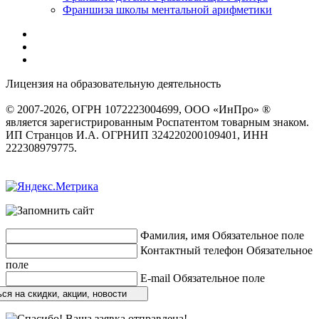
Франшиза школы ментальной арифметики
Лицензия на образовательную деятельность
серия 22Л01 №
0002491
© 2007-2026, ОГРН 1072223004699, ООО «ИнПро» ®
является зарегистрированным Роспатентом товарным знаком.
ИП Странцов И.А. ОГРНИП 324220200109401, ИНН
222308979775.
Разработка сайтов
веб-студия «Rouks»
Фамилия, имя
Обязательное поле
Контактный телефон
Обязательное
поле
E-mail
Обязательное поле
ся на скидки, акции, новости