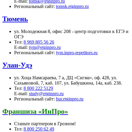
E-mail:
tomsk@etginpro.ru
Региональный сайт:
tomsk.etginpro.ru
Тюмень
ул. Молодежная 8, офис 208 - центр подготовки к ЕГЭ и
ОГЭ
Тел:
8 969 805 56 26
E-mail:
tym@etginpro.ru
Региональный сайт:
tym.inpro-repetitors.ru
Улан-Удэ
ул. Хоца Намсараева, 7 а, ДЦ «Сигма», оф. 428, ул.
Сахьяновой, 7, каб. 107, ул. Бабушкина, 14а, каб. 238.
Тел:
8 800 222 5129
E-mail:
study@etginpro.ru
Региональный сайт:
bur.etginpro.ru
Франшиза «ИнПро»
Станьте партнером в Грозном!
Тел:
8 800 250 62 49