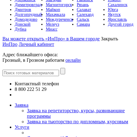
Димитровград
Магнитогорск
Рязань
Сахалинск
Дмитров
Майкоп
Салават
Юрга
Долгопрудный
Махачкала
Салехард
Якутск
Домодедово
Междуреченск
Сальск
Ярославль
Донской
Мелеуз
Самара
Другой город
Дубна
Миасс
Вы можете открыть «ИнПро» в Вашем городе
Закрыть
ИнПро
Личный кабинет
Адрес ближайшего офиса:
Грозный, в Грозном работаем
онлайн
Контактный телефон
8 800 222 51 29
Все контакты
Заявка
Заявка на репетиторство, курсы, развивающие
программы
Заявка на тьюторство по дипломным, курсовым
Услуги