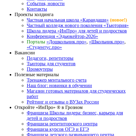
События, новости
Контакты
Проекты холдинга
Частная начальная школа «Карандаши»
(новое!)
Частный колледж нового поколения «Тьютория»
Школа лидера «ИнПро» для детей и подростков
Конференция «Эдьюкейтор-2026»
Порталы
«Дошкольник.про»
,
«Школьник.про»
,
«Студентус.про»
Вакансии
Педагоги, репетиторы
Тьюторы для студентов
Промоутеры
Полезные материалы
Тренажер ментального счета
Наш блог: новинки в обучении
Магазин готовых материалов для студенческих
работ
Рейтинг и отзывы о ВУЗах России
Откройте «ИнПро» ® в Грозном
Франшиза Школы лидера: бизнес, карьера для
детей и подростков
Франшиза репетиторского центра
Франшиза курсов ОГЭ и ЕГЭ
Франшиза детского развивающего центра