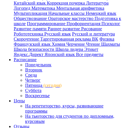
Китайский язык
Коррекция почерка
Литература
Логопед
Математика
Ментальная арифметика
Мультипликация
Начальные классы
Немецкий язык
Обществознание
Ораторское мастерство
Подготовка к
школе
Программирование
Профориентация
Психолог
Развитие памяти
Раннее развитие
Рисование
Робототехника
Русский язык
Русский и литература
Скорочтение
Таргетированная реклама ВК
Физика
Французский язык
Химия
Черчение
Чтение
Шахматы
Школа безопасности
Школа лидера
Этикет
Яндекс.Директ
Японский язык
Все предметы
Расписание
Понедельник
Вторник
Среда
Четверг
Пятница
(сегодня)
Суббота
Воскресенье
Цены
На репетиторство, курсы, развивающие
программы
На тьюторство для студентов по дипломным,
курсовым
Отзывы