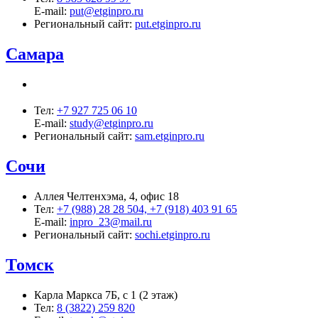
E-mail:
put@etginpro.ru
Региональный сайт:
put.etginpro.ru
Самара
Тел:
+7 927 725 06 10
E-mail:
study@etginpro.ru
Региональный сайт:
sam.etginpro.ru
Сочи
Аллея Челтенхэма, 4, офис 18
Тел:
+7 (988) 28 28 504, +7 (918) 403 91 65
E-mail:
inpro_23@mail.ru
Региональный сайт:
sochi.etginpro.ru
Томск
Карла Маркса 7Б, с 1 (2 этаж)
Тел:
8 (3822) 259 820