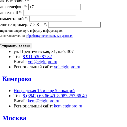
ак Вас зовут?
*
:
аш телефон
*
:
аш e-mail
*
:
омментарий
*
:
ешите пример: 7 × 8 =
*
:
тправляя введенную в форму информацию,
ы соглашаетесь на
обработку персональных данных
Отправить заявку
ул. Предтеченская, 31, каб. 307
Тел:
8 911 530 87 82
E-mail:
vol@etginpro.ru
Региональный сайт:
vol.etginpro.ru
Кемерово
Ноградская 15 и еще 5 локаций
Тел:
8 (3842) 63 66 49, 8 983 253 66 49
E-mail:
kem@etginpro.ru
Региональный сайт:
kem.etginpro.ru
Москва