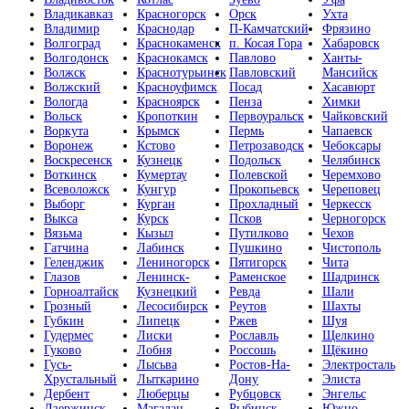
Владикавказ
Красногорск
Орск
Ухта
Владимир
Краснодар
П-Камчатский
Фрязино
Волгоград
Краснокаменск
п. Косая Гора
Хабаровск
Волгодонск
Краснокамск
Павлово
Ханты-
Волжск
Краснотурьинск
Павловский
Мансийск
Волжский
Красноуфимск
Посад
Хасавюрт
Вологда
Красноярск
Пенза
Химки
Вольск
Кропоткин
Первоуральск
Чайковский
Воркута
Крымск
Пермь
Чапаевск
Воронеж
Кстово
Петрозаводск
Чебоксары
Воскресенск
Кузнецк
Подольск
Челябинск
Воткинск
Кумертау
Полевской
Черемхово
Всеволожск
Кунгур
Прокопьевск
Череповец
Выборг
Курган
Прохладный
Черкесск
Выкса
Курск
Псков
Черногорск
Вязьма
Кызыл
Путилково
Чехов
Гатчина
Лабинск
Пушкино
Чистополь
Геленджик
Лениногорск
Пятигорск
Чита
Глазов
Ленинск-
Раменское
Шадринск
Горноалтайск
Кузнецкий
Ревда
Шали
Грозный
Лесосибирск
Реутов
Шахты
Губкин
Липецк
Ржев
Шуя
Гудермес
Лиски
Рославль
Щелкино
Гуково
Лобня
Россошь
Щёкино
Гусь-
Лысьва
Ростов-На-
Электросталь
Хрустальный
Лыткарино
Дону
Элиста
Дербент
Люберцы
Рубцовск
Энгельс
Дзержинск
Магадан
Рыбинск
Южно-