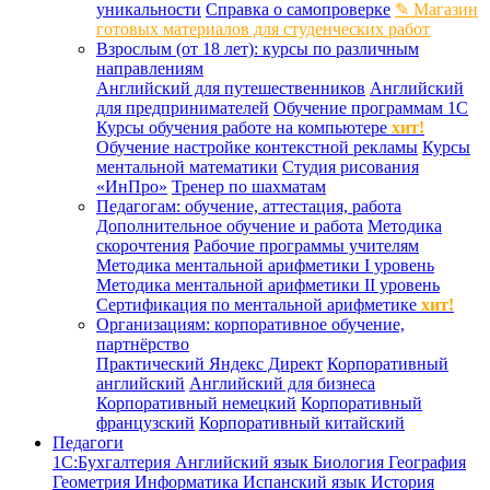
уникальности
Справка о самопроверке
✎ Магазин
готовых материалов для студенческих работ
Взрослым (от 18 лет): курсы по различным
направлениям
Английский для путешественников
Английский
для предпринимателей
Обучение программам 1С
Курсы обучения работе на компьютере
хит!
Обучение настройке контекстной рекламы
Курсы
ментальной математики
Студия рисования
«ИнПро»
Тренер по шахматам
Педагогам: обучение, аттестация, работа
Дополнительное обучение и работа
Методика
скорочтения
Рабочие программы учителям
Методика ментальной арифметики I уровень
Методика ментальной арифметики II уровень
Сертификация по ментальной арифметике
хит!
Организациям: корпоративное обучение,
партнёрство
Практический Яндекс Директ
Корпоративный
английский
Английский для бизнеса
Корпоративный немецкий
Корпоративный
французский
Корпоративный китайский
Педагоги
1С:Бухгалтерия
Английский язык
Биология
География
Геометрия
Информатика
Испанский язык
История