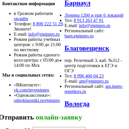
Барнаул
Контактная информация
в Грозном работаем
Ленина 120б и еще 6 локаций
онлайн
Тел:
8 913 263 47 91
Телефон:
8 800 222 51 29
.
E-mail:
info@etginpro.ru
Звоните!
Региональный сайт:
Е-mail:
info@etginpro.ru
barn.etginpro.ru
Режим работы учебных
центров: с 9:00 до 21:00
Благовещенск
по местному
Режим работы единого
колл-центра: с 05:00 до
пер. Релочный 3, каб. №312 -
14:00 по Мск
центр подготовки к ЕГЭ и
ОГЭ
Мы в социальных сетях:
Тел:
8 996 460 04 23
E-mail:
am@etginpro.ru
«ВКонтакте»:
Региональный сайт:
am.inpro-
vk.com/myetginpro
repetitors.ru
«Одноклассники»:
odnoklassniki.ru/etginpro
Вологда
Отправить
онлайн-заявку