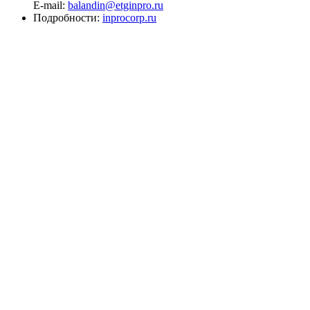
E-mail:
balandin@etginpro.ru
Подробности:
inprocorp.ru