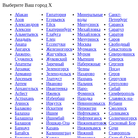
Выберите Ваш город
X
Абакан
Евпатория
Минеральные
Санкт-
Азов
Егорьевск
воды
Петербург
Александров
Ейск
Минусинск
Саранск
Алексин
Екатеринбург
Михайловка
Сарапул
Альметьевск
Елабуга
Михайловск
Саратов
Анадырь
Елец
Мичуринск
Саров
Анапа
Ессентуки
Москва
Свободный
Ангарск
Железногорск
Мурманск
Севастополь
Анжеро-
Жигулёвск
Муром
Северодвинск
Судженск
Жуковский
Мытищи
Северск
Апатиты
Заречный
Набережные
Сергиев
Арзамас
Зеленогорск
Челны
Посад
Армавир
Зеленодольск
Назарово
Серов
Арсеньев
Златоуст
Назрань
Серпухов
Артем
Иваново
Нальчик
Сертолово
Архангельск
Ивантеевка
Наро-
Сибай
Асбест
Ижевск
Фоминск
Симферополь
Астрахань
Избербаш
Находка
Славянск-на-
Ачинск
Иркутск
Невинномысск
Кубани
Балаково
Искитим
Нерюнгри
Смоленск
Балахна
Ишим
Нефтекамск
Соликамск
Балашиха
Ишимбай
Нефтеюганск
Солнечногорск
Балашов
Йошкар-Ола
Нижневартовск
Сосновый Бор
Барнаул
Казань
Нижнекамск
Сочи
Батайск
Калининград
Нижний
Ставрополь
Белгород
Калуга
Новгород
Старый Оскол