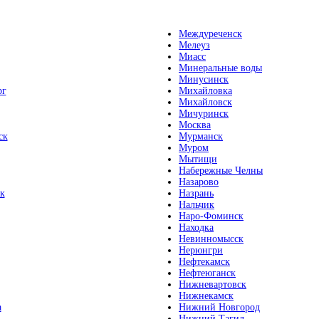
Междуреченск
Мелеуз
Миасс
Минеральные воды
Минусинск
рг
Михайловка
Михайловск
Мичуринск
Москва
ск
Мурманск
Муром
Мытищи
Набережные Челны
Назарово
к
Назрань
Нальчик
Наро-Фоминск
Находка
Невинномысск
Нерюнгри
Нефтекамск
Нефтеюганск
Нижневартовск
Нижнекамск
а
Нижний Новгород
Нижний Тагил