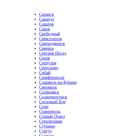
Саранск
Сарапул
Саратов
Саров
Свободный
Севастополь
Северодвинск
Северск
Сергиев Посад
Серов
Серпухов
Сертолово
Сибай
Симферополь
Славянск-на-Кубани
Смоленск
Соликамск
Солнечногорск
Сосновый Бор
Сочи
Ставрополь
Старый Оскол
Стерлитамак
Ступино
Сургут
Сызрань