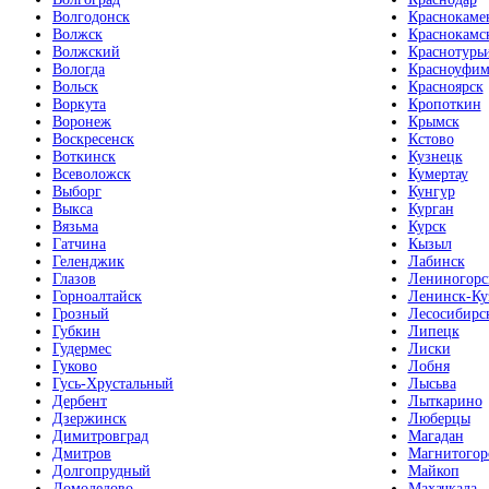
Волгодонск
Краснокаме
Волжск
Краснокамс
Волжский
Краснотурь
Вологда
Красноуфим
Вольск
Красноярск
Воркута
Кропоткин
Воронеж
Крымск
Воскресенск
Кстово
Воткинск
Кузнецк
Всеволожск
Кумертау
Выборг
Кунгур
Выкса
Курган
Вязьма
Курск
Гатчина
Кызыл
Геленджик
Лабинск
Глазов
Лениногорс
Горноалтайск
Ленинск-Ку
Грозный
Лесосибирс
Губкин
Липецк
Гудермес
Лиски
Гуково
Лобня
Гусь-Хрустальный
Лысьва
Дербент
Лыткарино
Дзержинск
Люберцы
Димитровград
Магадан
Дмитров
Магнитогор
Долгопрудный
Майкоп
Домодедово
Махачкала