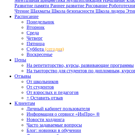
Ментальная арифметика
Мультипликация
Начальные кла
Развитие памяти
Раннее развитие
Рисование
Робототехн
Чтение
Шахматы
Школа безопасности
Школа лидера
Эти
Расписание
Понедельник
Вторник
Среда
Четверг
Пятница
Суббота
(сегодня)
Воскресенье
Цены
На репетиторство, курсы, развивающие программы
На тьюторство для студентов по дипломным, курс
Отзывы
От школьников
От студентов
От взрослых и педагогов
+ Оставить отзыв
Клиентам
Личный кабинет пользователя
Информация о сервисе «ИнПро» ®
Новости холдинга
Часто задаваемые вопросы
Блог: новинки в обучении