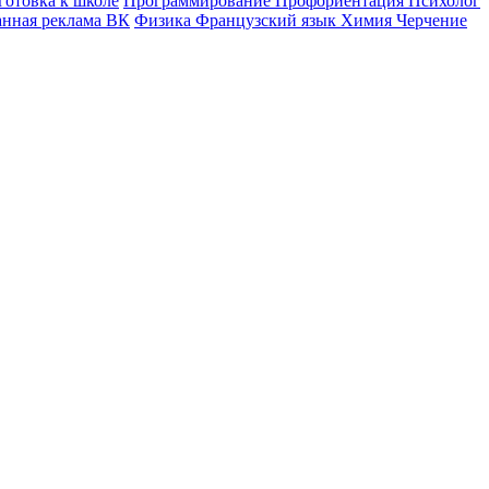
готовка к школе
Программирование
Профориентация
Психолог
анная реклама ВК
Физика
Французский язык
Химия
Черчение