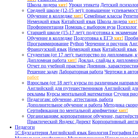
Школа лидера
хит!
Уроки этикета
Детский психоло
Средней школе (12-15 лет): повышение успеваемос
Обучение в колледже
хит!
Семейные классы
Репети
Немецкий язык
Китайский язык
Школа лидера
хит!
Профориентация
Помощь с выбором вуза
Психолог 
Старшей школе (15-17 лет): подготовка к экзаменам
Обучение в колледже
Подготовка к ЕГЭ
хит!
Проб
Программирование
Python
Черчение и рисунок
Анг
Французский язык
Немецкий язык
Китайский язык
Студентам (от 17 лет): тьюторство по дипломным, 
Дипломная работа
хит!
Доклад, слайды к дипломно
Отчет по учебной практике
Дневник, характеристик
Решение задач
Лабораторная работа
Чертежи в авто
работ
Взрослым (от 18 лет): курсы по различным направл
Английский для путешественников
Английский дл
рекламы
Курсы ментальной математики
Студия ри
Педагогам: обучение, аттестация, работа
Дополнительное обучение и работа
Методика скоро
Сертификация по ментальной арифметике
хит!
Организациям: корпоративное обучение, партнёрст
Практический Яндекс Директ
Корпоративный англ
Педагоги
1С:Бухгалтерия
Английский язык
Биология
География
Ге