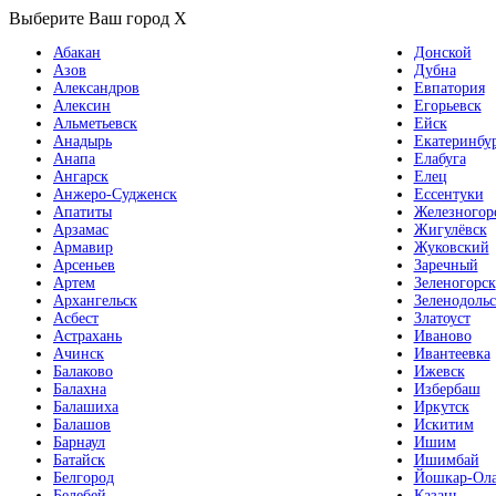
Выберите Ваш город
X
Абакан
Донской
Азов
Дубна
Александров
Евпатория
Алексин
Егорьевск
Альметьевск
Ейск
Анадырь
Екатеринбу
Анапа
Елабуга
Ангарск
Елец
Анжеро-Судженск
Ессентуки
Апатиты
Железногор
Арзамас
Жигулёвск
Армавир
Жуковский
Арсеньев
Заречный
Артем
Зеленогорск
Архангельск
Зеленодольс
Асбест
Златоуст
Астрахань
Иваново
Ачинск
Ивантеевка
Балаково
Ижевск
Балахна
Избербаш
Балашиха
Иркутск
Балашов
Искитим
Барнаул
Ишим
Батайск
Ишимбай
Белгород
Йошкар-Ол
Белебей
Казань