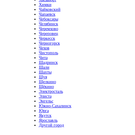
Химки
Чайковский
Чапаевск
Чебоксары
Челябинск
Черемхово
Череповец
Черкесск
Черногорск
Чехов
Чистополь
Чита
Шадринск
Шали
Шахты
Шуя
Щелкино
Щёкино
Электросталь
Элиста
Энгельс
Южно-Сахалинск
Юрга
Якутск
Ярославль
Другой город