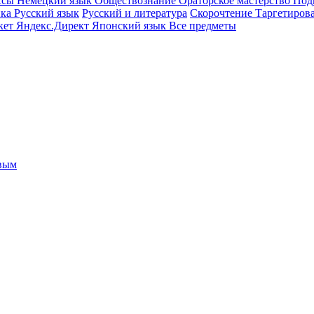
ссы
Немецкий язык
Обществознание
Ораторское мастерство
Под
ика
Русский язык
Русский и литература
Скорочтение
Таргетиров
кет
Яндекс.Директ
Японский язык
Все предметы
овым