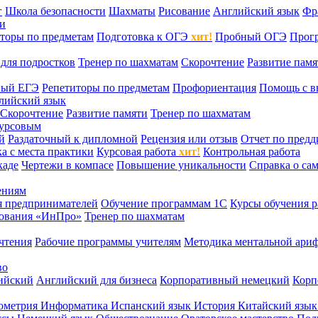
г
Школа безопасности
Шахматы
Рисование
Английский язык
Фр
ти
торы по предметам
Подготовка к ОГЭ
хит!
Пробный ОГЭ
Прог
для подростков
Тренер по шахматам
Скорочтение
Развитие памя
ный ЕГЭ
Репетиторы по предметам
Профориентация
Помощь с в
лийский язык
Скорочтение
Развитие памяти
Тренер по шахматам
курсовым
й
Раздаточный к дипломной
Рецензия или отзыв
Отчет по пред
а с места практики
Курсовая работа
хит!
Контрольная работа
каде
Чертежи в компасе
Повышение уникальности
Справка о са
ениям
я предпринимателей
Обучение программам 1С
Курсы обучения р
сования «ИнПро»
Тренер по шахматам
чтения
Рабочие программы учителям
Методика ментальной ариф
во
ийский
Английский для бизнеса
Корпоративный немецкий
Корп
ометрия
Информатика
Испанский язык
История
Китайский язы