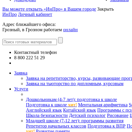
Вы можете открыть «ИнПро» в Вашем городе
Закрыть
ИнПро
Личный кабинет
Адрес ближайшего офиса:
Грозный, в Грозном работаем
онлайн
Контактный телефон
8 800 222 51 29
Все контакты
Заявка
Заявка на репетиторство, курсы, развивающие про
Заявка на тьюторство по дипломным, курсовым
Услуги
Дошкольникам (4-7 лет): подготовка к школе
Подготовка к школе
хит!
Ментальная арифметика
S
Английский язык
Китайский язык
Программы с пс
Школа безопасности
Детский психолог
Рисование
Младшей школе (7-12 лет): программы развития
Репетитор начальных классов
Подготовка к ВПР
По
хит!
Развитие памяти