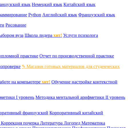
анцузский язык
Немецкий язык
Китайский язык
раммирование
Python
Английский язык
Французский язык
ти
Рисование
ыбором вуза
Школа лидера
хит!
Услуги психолога
дипломной практике
Отчет по производственной практике
мопроверке
✎ Магазин готовых материалов для студенческих
аботе на компьютере
хит!
Обучение настройке контекстной
метики I уровень
Методика ментальной арифметики II уровень
оративный французский
Корпоративный китайский
к
Коррекция почерка
Литература
Логопед
Математика