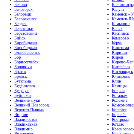
Белово
Калинингра
Белогорск
Калуга
Белорецк
Каменск - У
Белореченск
Каменск-Ша
Бердск
Камышин
Березники
Канск
Берёзовский
Каспийск
Бийск
Кемерово
Биробиджан
Керчь
Биробиджан
Кинешма
Благовещенск
Кириши
Бор
Киров
Борисоглебск
Кирово-Чеп
Боровичи
Киселёвск
Братск
Кисловодск
Брянск
Климовск
Бугульма
Клин
Будённовск
Клинцы
Бузулук
Ковров
Буйнакск
Когалым
Великие Луки
Коломна
Великий Новгород
Комсомольс
Верхняя Пышма
Копейск
Видное
Королёв
Владивосток
Кострома
Владикавказ
Котлас
Владимир
Красногорс
Волгоград
Краснодар