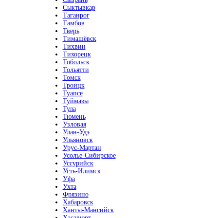
Сыктывкар
Таганрог
Тамбов
Тверь
Тимашёвск
Тихвин
Тихорецк
Тобольск
Тольятти
Томск
Троицк
Туапсе
Туймазы
Тула
Тюмень
Узловая
Улан-Удэ
Ульяновск
Урус-Мартан
Усолье-Сибирское
Уссурийск
Усть-Илимск
Уфа
Ухта
Фрязино
Хабаровск
Ханты-Мансийск
Хасавюрт