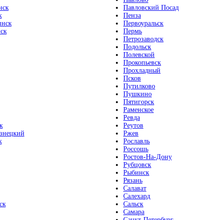
нск
Павловский Посад
к
Пенза
инск
Первоуральск
ск
Пермь
Петрозаводск
Подольск
Полевской
Прокопьевск
Прохладный
Псков
Путилково
Пушкино
Пятигорск
Раменское
Ревда
к
Реутов
знецкий
Ржев
к
Рославль
Россошь
Ростов-На-Дону
Рубцовск
Рыбинск
Рязань
Салават
Салехард
ск
Сальск
Самара
Санкт-Петербург