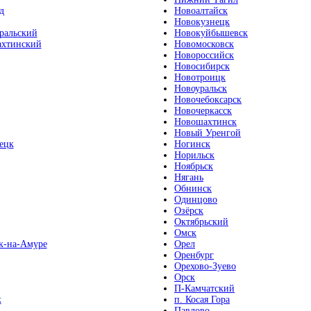
д
Новоалтайск
Новокузнецк
ральский
Новокуйбышевск
хтинский
Новомосковск
Новороссийск
Новосибирск
Новотроицк
Новоуральск
Новочебоксарск
Новочеркасск
Новошахтинск
Новый Уренгой
ецк
Ногинск
Норильск
Ноябрьск
Нягань
Обнинск
Одинцово
Озёрск
Октябрьский
Омск
к-на-Амуре
Орел
Оренбург
Орехово-Зуево
Орск
П-Камчатский
к
п. Косая Гора
Павлово