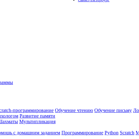
граммы
cratch-программирование
Обучение чтению
Обучение письму
Ло
ихологом
Развитие памяти
Шахматы
Мультипликация
мощь с домашним заданием
Программирование
Python
Scratch
М