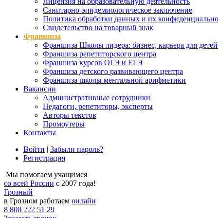
Лицензия на образовательную деятельность
Санитарно-эпидемиологическое заключение
Политика обработки данных и их конфиденциально
Свидетельство на товарный знак
Франшиза
Франшиза Школы лидера: бизнес, карьера для детей
Франшиза репетиторского центра
Франшиза курсов ОГЭ и ЕГЭ
Франшиза детского развивающего центра
Франшиза школы ментальной арифметики
Вакансии
Административные сотрудники
Педагоги, репетиторы, эксперты
Авторы текстов
Промоутеры
Контакты
Войти
|
Забыли пароль?
Регистрация
Мы помогаем учащимся
со всей России
с 2007 года!
Грозный
в Грозном работаем
онлайн
8 800 222 51 29