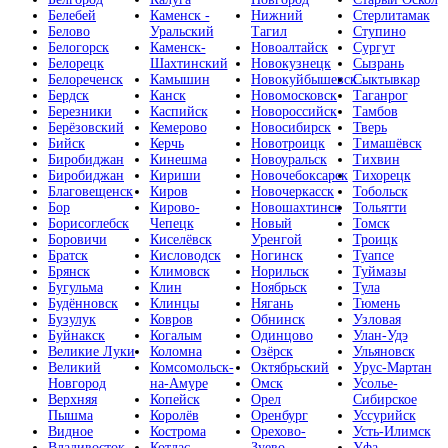
Белебей
Каменск -
Нижний
Стерлитамак
Белово
Уральский
Тагил
Ступино
Белогорск
Каменск-
Новоалтайск
Сургут
Белорецк
Шахтинский
Новокузнецк
Сызрань
Белореченск
Камышин
Новокуйбышевск
Сыктывкар
Бердск
Канск
Новомосковск
Таганрог
Березники
Каспийск
Новороссийск
Тамбов
Берёзовский
Кемерово
Новосибирск
Тверь
Бийск
Керчь
Новотроицк
Тимашёвск
Биробиджан
Кинешма
Новоуральск
Тихвин
Биробиджан
Кириши
Новочебоксарск
Тихорецк
Благовещенск
Киров
Новочеркасск
Тобольск
Бор
Кирово-
Новошахтинск
Тольятти
Борисоглебск
Чепецк
Новый
Томск
Боровичи
Киселёвск
Уренгой
Троицк
Братск
Кисловодск
Ногинск
Туапсе
Брянск
Климовск
Норильск
Туймазы
Бугульма
Клин
Ноябрьск
Тула
Будённовск
Клинцы
Нягань
Тюмень
Бузулук
Ковров
Обнинск
Узловая
Буйнакск
Когалым
Одинцово
Улан-Удэ
Великие Луки
Коломна
Озёрск
Ульяновск
Великий
Комсомольск-
Октябрьский
Урус-Мартан
Новгород
на-Амуре
Омск
Усолье-
Верхняя
Копейск
Орел
Сибирское
Пышма
Королёв
Оренбург
Уссурийск
Видное
Кострома
Орехово-
Усть-Илимск
Владивосток
Котлас
Зуево
Уфа