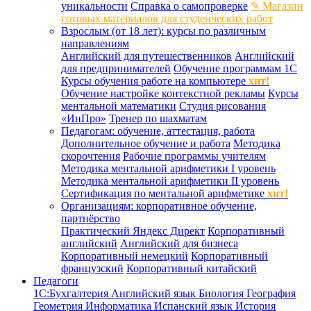
уникальности
Справка о самопроверке
✎ Магазин
готовых материалов для студенческих работ
Взрослым (от 18 лет): курсы по различным
направлениям
Английский для путешественников
Английский
для предпринимателей
Обучение программам 1С
Курсы обучения работе на компьютере
хит!
Обучение настройке контекстной рекламы
Курсы
ментальной математики
Студия рисования
«ИнПро»
Тренер по шахматам
Педагогам: обучение, аттестация, работа
Дополнительное обучение и работа
Методика
скорочтения
Рабочие программы учителям
Методика ментальной арифметики I уровень
Методика ментальной арифметики II уровень
Сертификация по ментальной арифметике
хит!
Организациям: корпоративное обучение,
партнёрство
Практический Яндекс Директ
Корпоративный
английский
Английский для бизнеса
Корпоративный немецкий
Корпоративный
французский
Корпоративный китайский
Педагоги
1С:Бухгалтерия
Английский язык
Биология
География
Геометрия
Информатика
Испанский язык
История