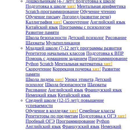
Дошкольникам (4-7 лет): подготовка к школе
Подготовка к школе
хит!
Ментальная арифметика
Scratch-программирование
Обучение чтению
Обучение письму
Логопед (развитие речи)
Каллиграфия
хит!
Скорочтение
Английский язык
Китайский язык
Программы с психологом
Развитие памяти
Школа безопасности
Детский психолог
Рисование
Шахматы
Мультипликация
Младшей школе (7-12 лет): программы развития
Репетитор начальных классов
Подготовка к ВПР
Помощь с домашним заданием
Программирование
Python
Scratch
Ментальная математика
хит!
Скорочтение
Коррекция почерка
хит!
Развитие
памяти
Школа лидера
хит!
Уроки этикета
Детский
психолог
Школа безопасности
Шахматы
Рисование
Английский язык
Французский язык
Немецкий язык
Китайский язык
Средней школе (12-15 лет): повышение
успеваемости
Обучение в колледже
хит!
Семейные классы
Репетиторы по предметам
Подготовка к ОГЭ
хит!
Пробный ОГЭ
Программирование
Python
Английский язык
Французский язык
Немецкий