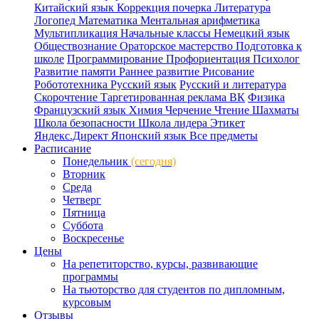
Китайский язык
Коррекция почерка
Литература
Логопед
Математика
Ментальная арифметика
Мультипликация
Начальные классы
Немецкий язык
Обществознание
Ораторское мастерство
Подготовка к
школе
Программирование
Профориентация
Психолог
Развитие памяти
Раннее развитие
Рисование
Робототехника
Русский язык
Русский и литература
Скорочтение
Таргетированная реклама ВК
Физика
Французский язык
Химия
Черчение
Чтение
Шахматы
Школа безопасности
Школа лидера
Этикет
Яндекс.Директ
Японский язык
Все предметы
Расписание
Понедельник
(сегодня)
Вторник
Среда
Четверг
Пятница
Суббота
Воскресенье
Цены
На репетиторство, курсы, развивающие
программы
На тьюторство для студентов по дипломным,
курсовым
Отзывы