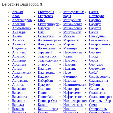
Выберите Ваш город
X
Абакан
Евпатория
Минеральные
Санкт-
Азов
Егорьевск
воды
Петербург
Александров
Ейск
Минусинск
Саранск
Алексин
Екатеринбург
Михайловка
Сарапул
Альметьевск
Елабуга
Михайловск
Саратов
Анадырь
Елец
Мичуринск
Саров
Анапа
Ессентуки
Москва
Свободный
Ангарск
Железногорск
Мурманск
Севастополь
Анжеро-
Жигулёвск
Муром
Северодвинск
Судженск
Жуковский
Мытищи
Северск
Апатиты
Заречный
Набережные
Сергиев
Арзамас
Зеленогорск
Челны
Посад
Армавир
Зеленодольск
Назарово
Серов
Арсеньев
Златоуст
Назрань
Серпухов
Артем
Иваново
Нальчик
Сертолово
Архангельск
Ивантеевка
Наро-
Сибай
Асбест
Ижевск
Фоминск
Симферополь
Астрахань
Избербаш
Находка
Славянск-на-
Ачинск
Иркутск
Невинномысск
Кубани
Балаково
Искитим
Нерюнгри
Смоленск
Балахна
Ишим
Нефтекамск
Соликамск
Балашиха
Ишимбай
Нефтеюганск
Солнечногорск
Балашов
Йошкар-Ола
Нижневартовск
Сосновый Бор
Барнаул
Казань
Нижнекамск
Сочи
Батайск
Калининград
Нижний
Ставрополь
Белгород
Калуга
Новгород
Старый Оскол