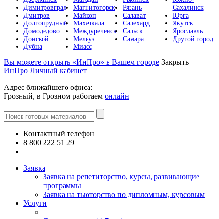
Димитровград
Магнитогорск
Рязань
Сахалинск
Дмитров
Майкоп
Салават
Юрга
Долгопрудный
Махачкала
Салехард
Якутск
Домодедово
Междуреченск
Сальск
Ярославль
Донской
Мелеуз
Самара
Другой город
Дубна
Миасс
Вы можете открыть «ИнПро» в Вашем городе
Закрыть
ИнПро
Личный кабинет
Адрес ближайшего офиса:
Грозный, в Грозном работаем
онлайн
Контактный телефон
8 800 222 51 29
Все контакты
Заявка
Заявка на репетиторство, курсы, развивающие
программы
Заявка на тьюторство по дипломным, курсовым
Услуги