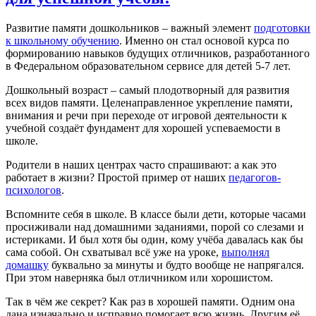
Развитие памяти дошкольников – важный элемент
подготовки
к школьному обучению
. Именно он стал основой курса по
формированию навыков будущих отличников, разработанного
в Федеральном образовательном сервисе для детей 5-7 лет.
Дошкольный возраст – самый плодотворный для развития
всех видов памяти. Целенаправленное укрепление памяти,
внимания и речи при переходе от игровой деятельности к
учебной создаёт фундамент для хорошей успеваемости в
школе.
Родители в наших центрах часто спрашивают: а как это
работает в жизни? Простой пример от наших
педагогов-
психологов
.
Вспомните себя в школе. В классе были дети, которые часами
просиживали над домашними заданиями, порой со слезами и
истериками. И был хотя бы один, кому учёба давалась как бы
сама собой. Он схватывал всё уже на уроке,
выполнял
домашку
буквально за минуты и будто вообще не напрягался.
При этом наверняка был отличником или хорошистом.
Так в чём же секрет? Как раз в хорошей памяти. Одним она
дана изначально и исправно помогает всю жизнь. Другим её