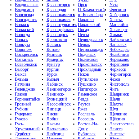
Владикавказ
Красногорск
Орск
Ухта
Владимир
Краснодар
П-Камчатский
Фрязино
Волгоград
Краснокаменск
п. Косая Гора
Хабаровск
Волгодонск
Краснокамск
Павлово
Ханты-
Волжск
Краснотурьинск
Павловский
Мансийск
Волжский
Красноуфимск
Посад
Хасавюрт
Вологда
Красноярск
Пенза
Химки
Вольск
Кропоткин
Первоуральск
Чайковский
Воркута
Крымск
Пермь
Чапаевск
Воронеж
Кстово
Петрозаводск
Чебоксары
Воскресенск
Кузнецк
Подольск
Челябинск
Воткинск
Кумертау
Полевской
Черемхово
Всеволожск
Кунгур
Прокопьевск
Череповец
Выборг
Курган
Прохладный
Черкесск
Выкса
Курск
Псков
Черногорск
Вязьма
Кызыл
Путилково
Чехов
Гатчина
Лабинск
Пушкино
Чистополь
Геленджик
Лениногорск
Пятигорск
Чита
Глазов
Ленинск-
Раменское
Шадринск
Горноалтайск
Кузнецкий
Ревда
Шали
Грозный
Лесосибирск
Реутов
Шахты
Губкин
Липецк
Ржев
Шуя
Гудермес
Лиски
Рославль
Щелкино
Гуково
Лобня
Россошь
Щёкино
Гусь-
Лысьва
Ростов-На-
Электросталь
Хрустальный
Лыткарино
Дону
Элиста
Дербент
Люберцы
Рубцовск
Энгельс
Дзержинск
Магадан
Рыбинск
Южно-