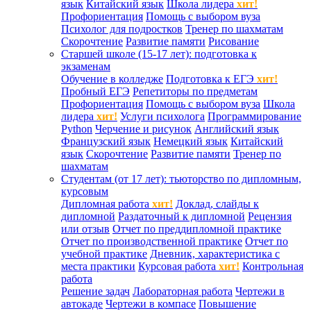
язык
Китайский язык
Школа лидера
хит!
Профориентация
Помощь с выбором вуза
Психолог для подростков
Тренер по шахматам
Скорочтение
Развитие памяти
Рисование
Старшей школе (15-17 лет): подготовка к
экзаменам
Обучение в колледже
Подготовка к ЕГЭ
хит!
Пробный ЕГЭ
Репетиторы по предметам
Профориентация
Помощь с выбором вуза
Школа
лидера
хит!
Услуги психолога
Программирование
Python
Черчение и рисунок
Английский язык
Французский язык
Немецкий язык
Китайский
язык
Скорочтение
Развитие памяти
Тренер по
шахматам
Студентам (от 17 лет): тьюторство по дипломным,
курсовым
Дипломная работа
хит!
Доклад, слайды к
дипломной
Раздаточный к дипломной
Рецензия
или отзыв
Отчет по преддипломной практике
Отчет по производственной практике
Отчет по
учебной практике
Дневник, характеристика с
места практики
Курсовая работа
хит!
Контрольная
работа
Решение задач
Лабораторная работа
Чертежи в
автокаде
Чертежи в компасе
Повышение