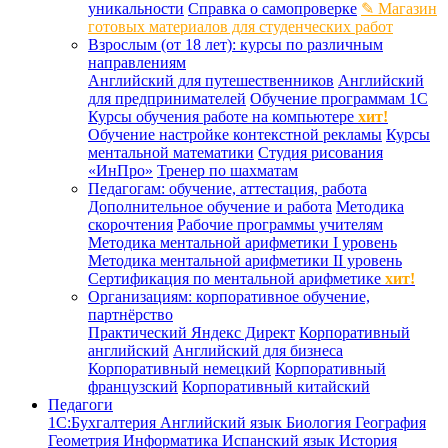
уникальности
Справка о самопроверке
✎ Магазин
готовых материалов для студенческих работ
Взрослым (от 18 лет): курсы по различным
направлениям
Английский для путешественников
Английский
для предпринимателей
Обучение программам 1С
Курсы обучения работе на компьютере
хит!
Обучение настройке контекстной рекламы
Курсы
ментальной математики
Студия рисования
«ИнПро»
Тренер по шахматам
Педагогам: обучение, аттестация, работа
Дополнительное обучение и работа
Методика
скорочтения
Рабочие программы учителям
Методика ментальной арифметики I уровень
Методика ментальной арифметики II уровень
Сертификация по ментальной арифметике
хит!
Организациям: корпоративное обучение,
партнёрство
Практический Яндекс Директ
Корпоративный
английский
Английский для бизнеса
Корпоративный немецкий
Корпоративный
французский
Корпоративный китайский
Педагоги
1С:Бухгалтерия
Английский язык
Биология
География
Геометрия
Информатика
Испанский язык
История