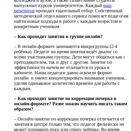
колледжей и вузов, а также талантливые студенты
выпускных курсов университетов. Каждый
наш
репетитор
проходит тщательный отбор. Собственный
методический отдел нашего сервиса помогает педагогам
найти новые подходы в работе с каждым возрастом и
конкретным учеником.
– Как проходят занятия в группе онлайн?
– В онлайн-формате занимаются микрогруппы (2-4
ребёнка). Педагог во время занятия ведёт диалог со
всеми участниками группы. Дети могут общаться как с
преподавателем, так и друг с другом. Занятие по
эффективности ничем не отличается от урока в
кабинете. Наши педагоги давно освоили формат
онлайн и умеют концентрировать внимание учеников,
уделяя одинаковое количество времени для работы с
каждым.
– Как проходит занятие по коррекции почерка в
онлайн-формате? Разве можно научить писать таким
образом?
– Онлайн-занятие по коррекции почерка отличается от
занятия в центре только тем, что педагог физически не
может поправить руку или спину ребёнка. Во время