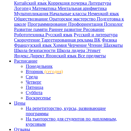
Китайский язык
Коррекция почерка
Литература
Логопед
Математика
Ментальная арифметика
Мультипликация
Начальные классы
Немецкий язык
Обществознание
Ораторское мастерство
Подготовка к
школе
Программирование
Профориентация
Психолог
Развитие памяти
Раннее развитие
Рисование
Робототехника
Русский язык
Русский и литература
Скорочтение
Таргетированная реклама ВК
Физика
Французский язык
Химия
Черчение
Чтение
Шахматы
Школа безопасности
Школа лидера
Этикет
Яндекс.Директ
Японский язык
Все предметы
Расписание
Понедельник
Вторник
(сегодня)
Среда
Четверг
Пятница
Суббота
Воскресенье
Цены
На репетиторство, курсы, развивающие
программы
На тьюторство для студентов по дипломным,
курсовым
Отзывы