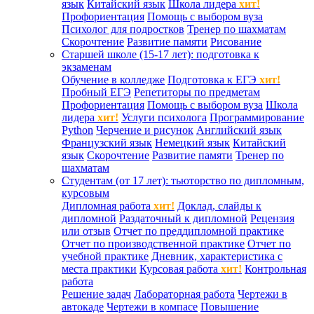
язык
Китайский язык
Школа лидера
хит!
Профориентация
Помощь с выбором вуза
Психолог для подростков
Тренер по шахматам
Скорочтение
Развитие памяти
Рисование
Старшей школе (15-17 лет): подготовка к
экзаменам
Обучение в колледже
Подготовка к ЕГЭ
хит!
Пробный ЕГЭ
Репетиторы по предметам
Профориентация
Помощь с выбором вуза
Школа
лидера
хит!
Услуги психолога
Программирование
Python
Черчение и рисунок
Английский язык
Французский язык
Немецкий язык
Китайский
язык
Скорочтение
Развитие памяти
Тренер по
шахматам
Студентам (от 17 лет): тьюторство по дипломным,
курсовым
Дипломная работа
хит!
Доклад, слайды к
дипломной
Раздаточный к дипломной
Рецензия
или отзыв
Отчет по преддипломной практике
Отчет по производственной практике
Отчет по
учебной практике
Дневник, характеристика с
места практики
Курсовая работа
хит!
Контрольная
работа
Решение задач
Лабораторная работа
Чертежи в
автокаде
Чертежи в компасе
Повышение