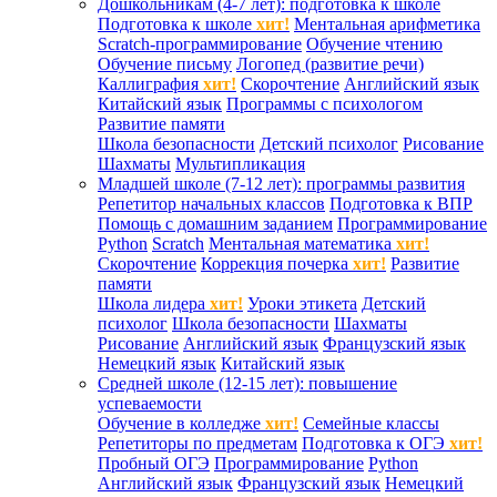
Дошкольникам (4-7 лет): подготовка к школе
Подготовка к школе
хит!
Ментальная арифметика
Scratch-программирование
Обучение чтению
Обучение письму
Логопед (развитие речи)
Каллиграфия
хит!
Скорочтение
Английский язык
Китайский язык
Программы с психологом
Развитие памяти
Школа безопасности
Детский психолог
Рисование
Шахматы
Мультипликация
Младшей школе (7-12 лет): программы развития
Репетитор начальных классов
Подготовка к ВПР
Помощь с домашним заданием
Программирование
Python
Scratch
Ментальная математика
хит!
Скорочтение
Коррекция почерка
хит!
Развитие
памяти
Школа лидера
хит!
Уроки этикета
Детский
психолог
Школа безопасности
Шахматы
Рисование
Английский язык
Французский язык
Немецкий язык
Китайский язык
Средней школе (12-15 лет): повышение
успеваемости
Обучение в колледже
хит!
Семейные классы
Репетиторы по предметам
Подготовка к ОГЭ
хит!
Пробный ОГЭ
Программирование
Python
Английский язык
Французский язык
Немецкий