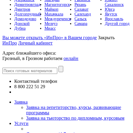
Димитровград
Магнитогорск
Рязань
Сахалинск
Дмитров
Майкоп
Салават
Юрга
Долгопрудный
Махачкала
Салехард
Якутск
Домодедово
Междуреченск
Сальск
Ярославль
Донской
Мелеуз
Самара
Другой город
Дубна
Миасс
Вы можете открыть «ИнПро» в Вашем городе
Закрыть
ИнПро
Личный кабинет
Адрес ближайшего офиса:
Грозный, в Грозном работаем
онлайн
Контактный телефон
8 800 222 51 29
Все контакты
Заявка
Заявка на репетиторство, курсы, развивающие
программы
Заявка на тьюторство по дипломным, курсовым
Услуги