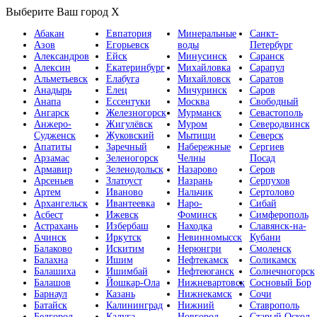
Выберите Ваш город
X
Абакан
Евпатория
Минеральные
Санкт-
Азов
Егорьевск
воды
Петербург
Александров
Ейск
Минусинск
Саранск
Алексин
Екатеринбург
Михайловка
Сарапул
Альметьевск
Елабуга
Михайловск
Саратов
Анадырь
Елец
Мичуринск
Саров
Анапа
Ессентуки
Москва
Свободный
Ангарск
Железногорск
Мурманск
Севастополь
Анжеро-
Жигулёвск
Муром
Северодвинск
Судженск
Жуковский
Мытищи
Северск
Апатиты
Заречный
Набережные
Сергиев
Арзамас
Зеленогорск
Челны
Посад
Армавир
Зеленодольск
Назарово
Серов
Арсеньев
Златоуст
Назрань
Серпухов
Артем
Иваново
Нальчик
Сертолово
Архангельск
Ивантеевка
Наро-
Сибай
Асбест
Ижевск
Фоминск
Симферополь
Астрахань
Избербаш
Находка
Славянск-на-
Ачинск
Иркутск
Невинномысск
Кубани
Балаково
Искитим
Нерюнгри
Смоленск
Балахна
Ишим
Нефтекамск
Соликамск
Балашиха
Ишимбай
Нефтеюганск
Солнечногорск
Балашов
Йошкар-Ола
Нижневартовск
Сосновый Бор
Барнаул
Казань
Нижнекамск
Сочи
Батайск
Калининград
Нижний
Ставрополь
Белгород
Калуга
Новгород
Старый Оскол