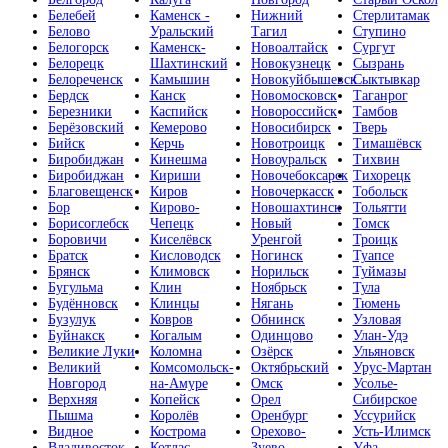
Белебей
Каменск -
Нижний
Стерлитамак
Белово
Уральский
Тагил
Ступино
Белогорск
Каменск-
Новоалтайск
Сургут
Белорецк
Шахтинский
Новокузнецк
Сызрань
Белореченск
Камышин
Новокуйбышевск
Сыктывкар
Бердск
Канск
Новомосковск
Таганрог
Березники
Каспийск
Новороссийск
Тамбов
Берёзовский
Кемерово
Новосибирск
Тверь
Бийск
Керчь
Новотроицк
Тимашёвск
Биробиджан
Кинешма
Новоуральск
Тихвин
Биробиджан
Кириши
Новочебоксарск
Тихорецк
Благовещенск
Киров
Новочеркасск
Тобольск
Бор
Кирово-
Новошахтинск
Тольятти
Борисоглебск
Чепецк
Новый
Томск
Боровичи
Киселёвск
Уренгой
Троицк
Братск
Кисловодск
Ногинск
Туапсе
Брянск
Климовск
Норильск
Туймазы
Бугульма
Клин
Ноябрьск
Тула
Будённовск
Клинцы
Нягань
Тюмень
Бузулук
Ковров
Обнинск
Узловая
Буйнакск
Когалым
Одинцово
Улан-Удэ
Великие Луки
Коломна
Озёрск
Ульяновск
Великий
Комсомольск-
Октябрьский
Урус-Мартан
Новгород
на-Амуре
Омск
Усолье-
Верхняя
Копейск
Орел
Сибирское
Пышма
Королёв
Оренбург
Уссурийск
Видное
Кострома
Орехово-
Усть-Илимск
Владивосток
Котлас
Зуево
Уфа