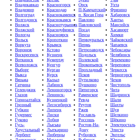
Владикавказ
Красногорск
Орск
Ухта
Владимир
Краснодар
П-Камчатский
Фрязино
Волгоград
Краснокаменск
п. Косая Гора
Хабаровск
Волгодонск
Краснокамск
Павлово
Ханты-
Волжск
Краснотурьинск
Павловский
Мансийск
Волжский
Красноуфимск
Посад
Хасавюрт
Вологда
Красноярск
Пенза
Химки
Вольск
Кропоткин
Первоуральск
Чайковский
Воркута
Крымск
Пермь
Чапаевск
Воронеж
Кстово
Петрозаводск
Чебоксары
Воскресенск
Кузнецк
Подольск
Челябинск
Воткинск
Кумертау
Полевской
Черемхово
Всеволожск
Кунгур
Прокопьевск
Череповец
Выборг
Курган
Прохладный
Черкесск
Выкса
Курск
Псков
Черногорск
Вязьма
Кызыл
Путилково
Чехов
Гатчина
Лабинск
Пушкино
Чистополь
Геленджик
Лениногорск
Пятигорск
Чита
Глазов
Ленинск-
Раменское
Шадринск
Горноалтайск
Кузнецкий
Ревда
Шали
Грозный
Лесосибирск
Реутов
Шахты
Губкин
Липецк
Ржев
Шуя
Гудермес
Лиски
Рославль
Щелкино
Гуково
Лобня
Россошь
Щёкино
Гусь-
Лысьва
Ростов-На-
Электросталь
Хрустальный
Лыткарино
Дону
Элиста
Дербент
Люберцы
Рубцовск
Энгельс
Дзержинск
Магадан
Рыбинск
Южно-