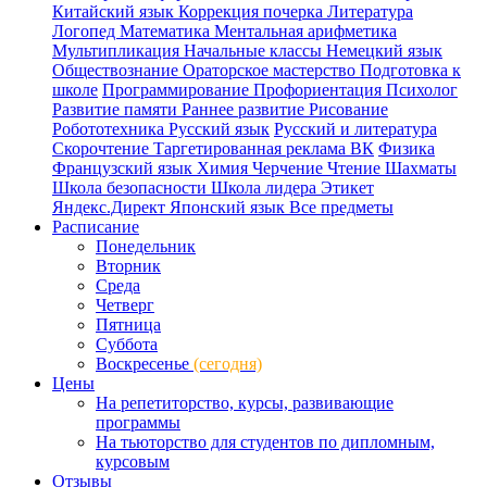
Китайский язык
Коррекция почерка
Литература
Логопед
Математика
Ментальная арифметика
Мультипликация
Начальные классы
Немецкий язык
Обществознание
Ораторское мастерство
Подготовка к
школе
Программирование
Профориентация
Психолог
Развитие памяти
Раннее развитие
Рисование
Робототехника
Русский язык
Русский и литература
Скорочтение
Таргетированная реклама ВК
Физика
Французский язык
Химия
Черчение
Чтение
Шахматы
Школа безопасности
Школа лидера
Этикет
Яндекс.Директ
Японский язык
Все предметы
Расписание
Понедельник
Вторник
Среда
Четверг
Пятница
Суббота
Воскресенье
(сегодня)
Цены
На репетиторство, курсы, развивающие
программы
На тьюторство для студентов по дипломным,
курсовым
Отзывы