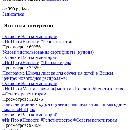
от
390
руб/час
Записаться
Это тоже интересно
Оставьте Ваш комментарий
#ИнПро
#Новости
#Репетиторство
Просмотров: 69256
Условия использования сертификата (купона)
Оставьте Ваш комментарий
#ИнПро
#Новости
#Школа лидера
Просмотров: 77559
Программа Школы лидера для обучения детей в Вашем
центре: новогодняя распродажа!
Оставьте Ваш комментарий
#ИнПро
#Ментальная арифметика
#Новости
#Репетиторство
#Советы репетиторам
Просмотров: 123276
3 дистанционных курса обучения для педагогов – в выгодном
пакете «ИнПро»
Оставьте Ваш комментарий
#ИнПро
#Новости
#Репетиторство
#Советы репетиторам
Просмотров: 97459