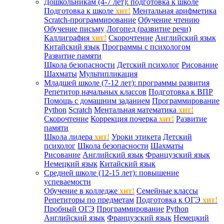
Дошкольникам (4-7 лет): подготовка к школе
Подготовка к школе
хит!
Ментальная арифметика
Scratch-программирование
Обучение чтению
Обучение письму
Логопед (развитие речи)
Каллиграфия
хит!
Скорочтение
Английский язык
Китайский язык
Программы с психологом
Развитие памяти
Школа безопасности
Детский психолог
Рисование
Шахматы
Мультипликация
Младшей школе (7-12 лет): программы развития
Репетитор начальных классов
Подготовка к ВПР
Помощь с домашним заданием
Программирование
Python
Scratch
Ментальная математика
хит!
Скорочтение
Коррекция почерка
хит!
Развитие
памяти
Школа лидера
хит!
Уроки этикета
Детский
психолог
Школа безопасности
Шахматы
Рисование
Английский язык
Французский язык
Немецкий язык
Китайский язык
Средней школе (12-15 лет): повышение
успеваемости
Обучение в колледже
хит!
Семейные классы
Репетиторы по предметам
Подготовка к ОГЭ
хит!
Пробный ОГЭ
Программирование
Python
Английский язык
Французский язык
Немецкий