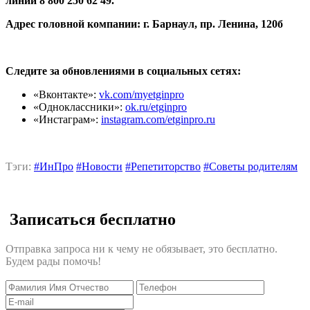
линии 8 800 250 62 49.
Адрес головной компании: г. Барнаул, пр. Ленина, 120б
Следите за обновлениями в социальных сетях:
«Вконтакте»:
vk.com/myetginpro
«Одноклассники»:
ok.ru/etginpro
«Инстаграм»:
instagram.com/etginpro.ru
Тэги:
#ИнПро
#Новости
#Репетиторство
#Советы родителям
Записаться бесплатно
Отправка запроса ни к чему не обязывает, это бесплатно.
Будем рады помочь!