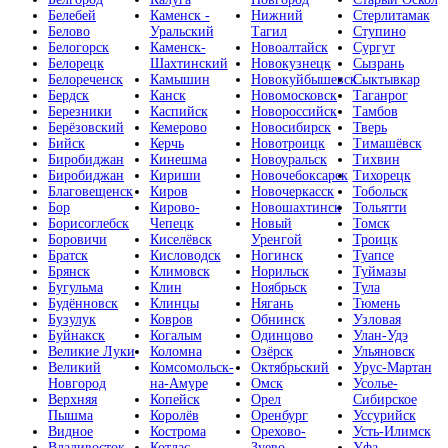
Белебей
Каменск -
Нижний
Стерлитамак
Белово
Уральский
Тагил
Ступино
Белогорск
Каменск-
Новоалтайск
Сургут
Белорецк
Шахтинский
Новокузнецк
Сызрань
Белореченск
Камышин
Новокуйбышевск
Сыктывкар
Бердск
Канск
Новомосковск
Таганрог
Березники
Каспийск
Новороссийск
Тамбов
Берёзовский
Кемерово
Новосибирск
Тверь
Бийск
Керчь
Новотроицк
Тимашёвск
Биробиджан
Кинешма
Новоуральск
Тихвин
Биробиджан
Кириши
Новочебоксарск
Тихорецк
Благовещенск
Киров
Новочеркасск
Тобольск
Бор
Кирово-
Новошахтинск
Тольятти
Борисоглебск
Чепецк
Новый
Томск
Боровичи
Киселёвск
Уренгой
Троицк
Братск
Кисловодск
Ногинск
Туапсе
Брянск
Климовск
Норильск
Туймазы
Бугульма
Клин
Ноябрьск
Тула
Будённовск
Клинцы
Нягань
Тюмень
Бузулук
Ковров
Обнинск
Узловая
Буйнакск
Когалым
Одинцово
Улан-Удэ
Великие Луки
Коломна
Озёрск
Ульяновск
Великий
Комсомольск-
Октябрьский
Урус-Мартан
Новгород
на-Амуре
Омск
Усолье-
Верхняя
Копейск
Орел
Сибирское
Пышма
Королёв
Оренбург
Уссурийск
Видное
Кострома
Орехово-
Усть-Илимск
Владивосток
Котлас
Зуево
Уфа