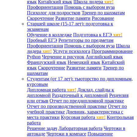
язык
Китайский язык
Школа лидера
хит!
Профориентация
Помощь с выбором вуза
Психолог для подростков
Тренер по шахматам
Скорочтение
Развитие памяти
Рисование
Старшей школе (15-17 лет): подготовка к
экзаменам
Обучение в колледже
Подготовка к ЕГЭ
хит!
Пробный ЕГЭ
Репетиторы по предметам
Профориентация
Помощь с выбором вуза
Школа
лидера
хит!
Услуги психолога
Программирование
Python
Черчение и рисунок
Английский язык
Французский язык
Немецкий язык
Китайский
язык
Скорочтение
Развитие памяти
Тренер по
шахматам
Студентам (от 17 лет): тьюторство по дипломным,
курсовым
Дипломная работа
хит!
Доклад, слайды к
дипломной
Раздаточный к дипломной
Рецензия
или отзыв
Отчет по преддипломной практике
Отчет по производственной практике
Отчет по
учебной практике
Дневник, характеристика с
места практики
Курсовая работа
хит!
Контрольная
работа
Решение задач
Лабораторная работа
Чертежи в
автокаде
Чертежи в компасе
Повышение