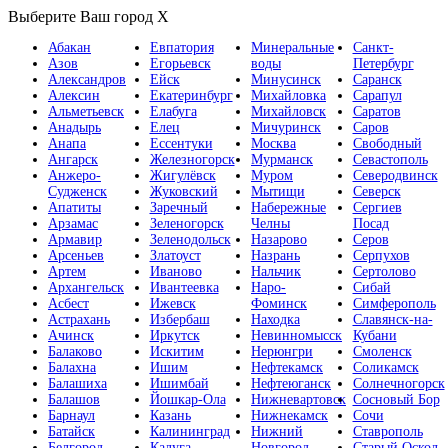
Выберите Ваш город
X
Абакан
Евпатория
Минеральные
Санкт-
Азов
Егорьевск
воды
Петербург
Александров
Ейск
Минусинск
Саранск
Алексин
Екатеринбург
Михайловка
Сарапул
Альметьевск
Елабуга
Михайловск
Саратов
Анадырь
Елец
Мичуринск
Саров
Анапа
Ессентуки
Москва
Свободный
Ангарск
Железногорск
Мурманск
Севастополь
Анжеро-
Жигулёвск
Муром
Северодвинск
Судженск
Жуковский
Мытищи
Северск
Апатиты
Заречный
Набережные
Сергиев
Арзамас
Зеленогорск
Челны
Посад
Армавир
Зеленодольск
Назарово
Серов
Арсеньев
Златоуст
Назрань
Серпухов
Артем
Иваново
Нальчик
Сертолово
Архангельск
Ивантеевка
Наро-
Сибай
Асбест
Ижевск
Фоминск
Симферополь
Астрахань
Избербаш
Находка
Славянск-на-
Ачинск
Иркутск
Невинномысск
Кубани
Балаково
Искитим
Нерюнгри
Смоленск
Балахна
Ишим
Нефтекамск
Соликамск
Балашиха
Ишимбай
Нефтеюганск
Солнечногорск
Балашов
Йошкар-Ола
Нижневартовск
Сосновый Бор
Барнаул
Казань
Нижнекамск
Сочи
Батайск
Калининград
Нижний
Ставрополь
Белгород
Калуга
Новгород
Старый Оскол