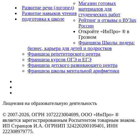
Магазин готовых
Развитие речи (логопед)
материалов для
Развитие навыков чтения
студенческих работ
подготовка к школе
Рейтинг и отзывы о ВУЗах
России
Откройте «ИнПро» ® в
Грозном
Франшиза Школы лидера:
бизнес, карьера для детей и подростков
Франшиза репетиторского центра
Франшиза курсов ОГЭ и ЕГЭ
Франшиза детского развивающего центра
Франшиза школы ментальной арифметики
Лицензия на образовательную деятельность
серия 22Л01 №
0002491
© 2007-2026, ОГРН 1072223004699, ООО «ИнПро» ®
является зарегистрированным Роспатентом товарным знаком.
ИП Странцов И.А. ОГРНИП 324220200109401, ИНН
222308979775.