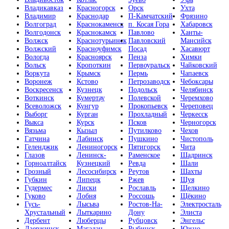
Владикавказ
Красногорск
Орск
Ухта
Владимир
Краснодар
П-Камчатский
Фрязино
Волгоград
Краснокаменск
п. Косая Гора
Хабаровск
Волгодонск
Краснокамск
Павлово
Ханты-
Волжск
Краснотурьинск
Павловский
Мансийск
Волжский
Красноуфимск
Посад
Хасавюрт
Вологда
Красноярск
Пенза
Химки
Вольск
Кропоткин
Первоуральск
Чайковский
Воркута
Крымск
Пермь
Чапаевск
Воронеж
Кстово
Петрозаводск
Чебоксары
Воскресенск
Кузнецк
Подольск
Челябинск
Воткинск
Кумертау
Полевской
Черемхово
Всеволожск
Кунгур
Прокопьевск
Череповец
Выборг
Курган
Прохладный
Черкесск
Выкса
Курск
Псков
Черногорск
Вязьма
Кызыл
Путилково
Чехов
Гатчина
Лабинск
Пушкино
Чистополь
Геленджик
Лениногорск
Пятигорск
Чита
Глазов
Ленинск-
Раменское
Шадринск
Горноалтайск
Кузнецкий
Ревда
Шали
Грозный
Лесосибирск
Реутов
Шахты
Губкин
Липецк
Ржев
Шуя
Гудермес
Лиски
Рославль
Щелкино
Гуково
Лобня
Россошь
Щёкино
Гусь-
Лысьва
Ростов-На-
Электросталь
Хрустальный
Лыткарино
Дону
Элиста
Дербент
Люберцы
Рубцовск
Энгельс
Дзержинск
Магадан
Рыбинск
Южно-