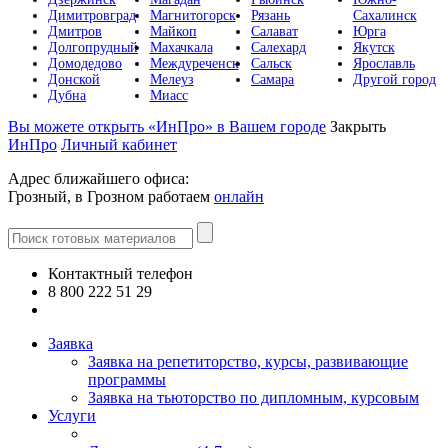
Димитровград
Магнитогорск
Рязань
Сахалинск
Дмитров
Майкоп
Салават
Юрга
Долгопрудный
Махачкала
Салехард
Якутск
Домодедово
Междуреченск
Сальск
Ярославль
Донской
Мелеуз
Самара
Другой город
Дубна
Миасс
Вы можете открыть «ИнПро» в Вашем городе
Закрыть
ИнПро
Личный кабинет
Адрес ближайшего офиса:
Грозный, в Грозном работаем
онлайн
Контактный телефон
8 800 222 51 29
Все контакты
Заявка
Заявка на репетиторство, курсы, развивающие
программы
Заявка на тьюторство по дипломным, курсовым
Услуги