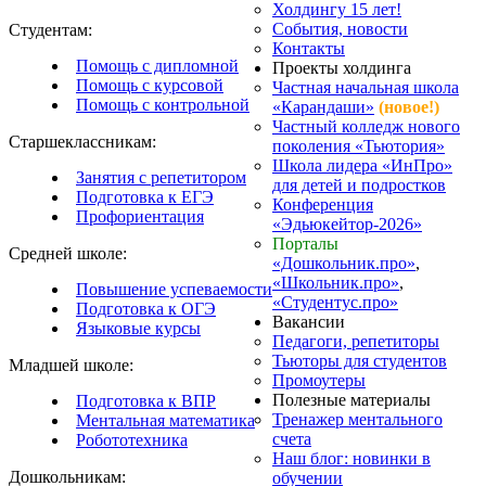
Холдингу 15 лет!
События, новости
Студентам:
Контакты
Помощь с дипломной
Проекты холдинга
Помощь с курсовой
Частная начальная школа
Помощь с контрольной
«Карандаши»
(новое!)
Частный колледж нового
Старшеклассникам:
поколения «Тьютория»
Школа лидера «ИнПро»
Занятия с репетитором
для детей и подростков
Подготовка к ЕГЭ
Конференция
Профориентация
«Эдьюкейтор-2026»
Порталы
Средней школе:
«Дошкольник.про»
,
«Школьник.про»
,
Повышение успеваемости
«Студентус.про»
Подготовка к ОГЭ
Вакансии
Языковые курсы
Педагоги, репетиторы
Тьюторы для студентов
Младшей школе:
Промоутеры
Полезные материалы
Подготовка к ВПР
Тренажер ментального
Ментальная математика
счета
Робототехника
Наш блог: новинки в
Дошкольникам:
обучении