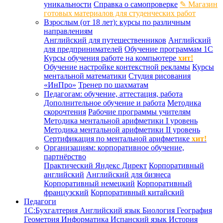
уникальности
Справка о самопроверке
✎ Магазин
готовых материалов для студенческих работ
Взрослым (от 18 лет): курсы по различным
направлениям
Английский для путешественников
Английский
для предпринимателей
Обучение программам 1С
Курсы обучения работе на компьютере
хит!
Обучение настройке контекстной рекламы
Курсы
ментальной математики
Студия рисования
«ИнПро»
Тренер по шахматам
Педагогам: обучение, аттестация, работа
Дополнительное обучение и работа
Методика
скорочтения
Рабочие программы учителям
Методика ментальной арифметики I уровень
Методика ментальной арифметики II уровень
Сертификация по ментальной арифметике
хит!
Организациям: корпоративное обучение,
партнёрство
Практический Яндекс Директ
Корпоративный
английский
Английский для бизнеса
Корпоративный немецкий
Корпоративный
французский
Корпоративный китайский
Педагоги
1С:Бухгалтерия
Английский язык
Биология
География
Геометрия
Информатика
Испанский язык
История