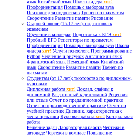
язык
Китайский язык
Школа лидера
хит!
Профориентация
Помощь с выбором вуза
Психолог для подростков
Тренер по шахматам
Скорочтение
Развитие памяти
Рисование
Старшей школе (15-17 лет): подготовка к
экзаменам
Обучение в колледже
Подготовка к ЕГЭ
хит!
Пробный ЕГЭ
Репетиторы по предметам
Профориентация
Помощь с выбором вуза
Школа
лидера
хит!
Услуги психолога
Программирование
Python
Черчение и рисунок
Английский язык
Французский язык
Немецкий язык
Китайский
язык
Скорочтение
Развитие памяти
Тренер по
шахматам
Студентам (от 17 лет): тьюторство по дипломным,
курсовым
Дипломная работа
хит!
Доклад, слайды к
дипломной
Раздаточный к дипломной
Рецензия
или отзыв
Отчет по преддипломной практике
Отчет по производственной практике
Отчет по
учебной практике
Дневник, характеристика с
места практики
Курсовая работа
хит!
Контрольная
работа
Решение задач
Лабораторная работа
Чертежи в
автокаде
Чертежи в компасе
Повышение