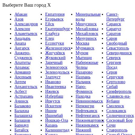
Выберите Ваш город
X
Абакан
Евпатория
Минеральные
Санкт-
Азов
Егорьевск
воды
Петербург
Александров
Ейск
Минусинск
Саранск
Алексин
Екатеринбург
Михайловка
Сарапул
Альметьевск
Елабуга
Михайловск
Саратов
Анадырь
Елец
Мичуринск
Саров
Анапа
Ессентуки
Москва
Свободный
Ангарск
Железногорск
Мурманск
Севастополь
Анжеро-
Жигулёвск
Муром
Северодвинск
Судженск
Жуковский
Мытищи
Северск
Апатиты
Заречный
Набережные
Сергиев
Арзамас
Зеленогорск
Челны
Посад
Армавир
Зеленодольск
Назарово
Серов
Арсеньев
Златоуст
Назрань
Серпухов
Артем
Иваново
Нальчик
Сертолово
Архангельск
Ивантеевка
Наро-
Сибай
Асбест
Ижевск
Фоминск
Симферополь
Астрахань
Избербаш
Находка
Славянск-на-
Ачинск
Иркутск
Невинномысск
Кубани
Балаково
Искитим
Нерюнгри
Смоленск
Балахна
Ишим
Нефтекамск
Соликамск
Балашиха
Ишимбай
Нефтеюганск
Солнечногорск
Балашов
Йошкар-Ола
Нижневартовск
Сосновый Бор
Барнаул
Казань
Нижнекамск
Сочи
Батайск
Калининград
Нижний
Ставрополь
Белгород
Калуга
Новгород
Старый Оскол