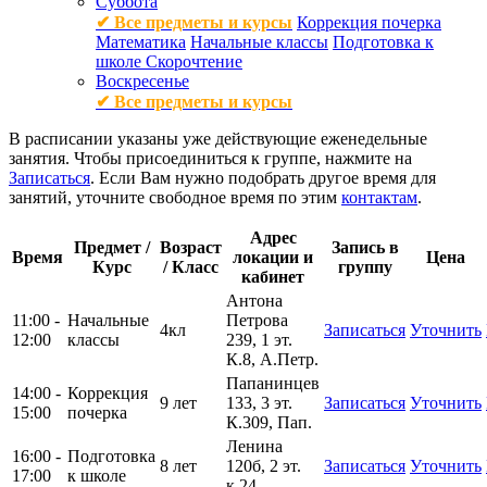
Суббота
✔ Все предметы и курсы
Коррекция почерка
Математика
Начальные классы
Подготовка к
школе
Скорочтение
Воскресенье
✔ Все предметы и курсы
В расписании указаны уже действующие еженедельные
занятия. Чтобы присоединиться к группе, нажмите на
Записаться
. Если Вам нужно подобрать другое время для
занятий, уточните свободное время по этим
контактам
.
Адрес
Предмет /
Возраст
Запись в
Время
локации и
Цена
Курс
/ Класс
группу
кабинет
Антона
11:00 -
Начальные
Петрова
4кл
Записаться
Уточнить
12:00
классы
239, 1 эт.
К.8, А.Петр.
Папанинцев
14:00 -
Коррекция
9 лет
133, 3 эт.
Записаться
Уточнить
15:00
почерка
К.309, Пап.
Ленина
16:00 -
Подготовка
8 лет
120б, 2 эт.
Записаться
Уточнить
17:00
к школе
к.24