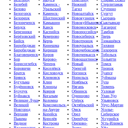
Белебей
Каменск -
Нижний
Стерлитамак
Белово
Уральский
Тагил
Ступино
Белогорск
Каменск-
Новоалтайск
Сургут
Белорецк
Шахтинский
Новокузнецк
Сызрань
Белореченск
Камышин
Новокуйбышевск
Сыктывкар
Бердск
Канск
Новомосковск
Таганрог
Березники
Каспийск
Новороссийск
Тамбов
Берёзовский
Кемерово
Новосибирск
Тверь
Бийск
Керчь
Новотроицк
Тимашёвск
Биробиджан
Кинешма
Новоуральск
Тихвин
Биробиджан
Кириши
Новочебоксарск
Тихорецк
Благовещенск
Киров
Новочеркасск
Тобольск
Бор
Кирово-
Новошахтинск
Тольятти
Борисоглебск
Чепецк
Новый
Томск
Боровичи
Киселёвск
Уренгой
Троицк
Братск
Кисловодск
Ногинск
Туапсе
Брянск
Климовск
Норильск
Туймазы
Бугульма
Клин
Ноябрьск
Тула
Будённовск
Клинцы
Нягань
Тюмень
Бузулук
Ковров
Обнинск
Узловая
Буйнакск
Когалым
Одинцово
Улан-Удэ
Великие Луки
Коломна
Озёрск
Ульяновск
Великий
Комсомольск-
Октябрьский
Урус-Мартан
Новгород
на-Амуре
Омск
Усолье-
Верхняя
Копейск
Орел
Сибирское
Пышма
Королёв
Оренбург
Уссурийск
Видное
Кострома
Орехово-
Усть-Илимск
Владивосток
Котлас
Зуево
Уфа