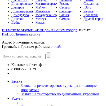
Димитровград
Магнитогорск
Рязань
Сахалинск
Дмитров
Майкоп
Салават
Юрга
Долгопрудный
Махачкала
Салехард
Якутск
Домодедово
Междуреченск
Сальск
Ярославль
Донской
Мелеуз
Самара
Другой город
Дубна
Миасс
Вы можете открыть «ИнПро» в Вашем городе
Закрыть
ИнПро
Личный кабинет
Адрес ближайшего офиса:
Грозный, в Грозном работаем
онлайн
Контактный телефон
8 800 222 51 29
Все контакты
Заявка
Заявка на репетиторство, курсы, развивающие
программы
Заявка на тьюторство по дипломным, курсовым
Услуги