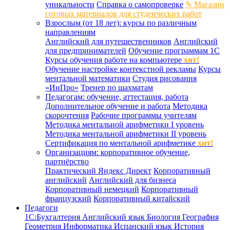
уникальности
Справка о самопроверке
✎ Магазин
готовых материалов для студенческих работ
Взрослым (от 18 лет): курсы по различным
направлениям
Английский для путешественников
Английский
для предпринимателей
Обучение программам 1С
Курсы обучения работе на компьютере
хит!
Обучение настройке контекстной рекламы
Курсы
ментальной математики
Студия рисования
«ИнПро»
Тренер по шахматам
Педагогам: обучение, аттестация, работа
Дополнительное обучение и работа
Методика
скорочтения
Рабочие программы учителям
Методика ментальной арифметики I уровень
Методика ментальной арифметики II уровень
Сертификация по ментальной арифметике
хит!
Организациям: корпоративное обучение,
партнёрство
Практический Яндекс Директ
Корпоративный
английский
Английский для бизнеса
Корпоративный немецкий
Корпоративный
французский
Корпоративный китайский
Педагоги
1С:Бухгалтерия
Английский язык
Биология
География
Геометрия
Информатика
Испанский язык
История