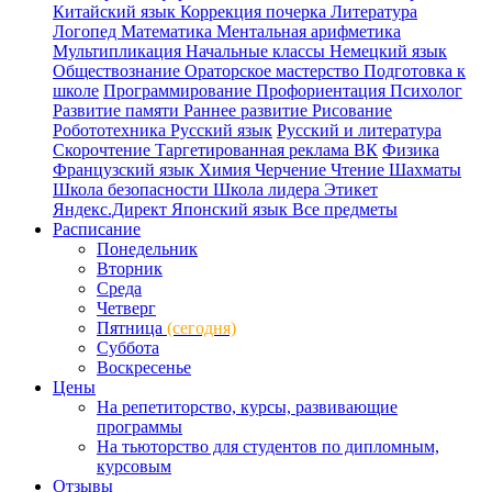
Китайский язык
Коррекция почерка
Литература
Логопед
Математика
Ментальная арифметика
Мультипликация
Начальные классы
Немецкий язык
Обществознание
Ораторское мастерство
Подготовка к
школе
Программирование
Профориентация
Психолог
Развитие памяти
Раннее развитие
Рисование
Робототехника
Русский язык
Русский и литература
Скорочтение
Таргетированная реклама ВК
Физика
Французский язык
Химия
Черчение
Чтение
Шахматы
Школа безопасности
Школа лидера
Этикет
Яндекс.Директ
Японский язык
Все предметы
Расписание
Понедельник
Вторник
Среда
Четверг
Пятница
(сегодня)
Суббота
Воскресенье
Цены
На репетиторство, курсы, развивающие
программы
На тьюторство для студентов по дипломным,
курсовым
Отзывы