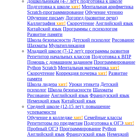
Дошкольникам (4-7 лет): подготовка к школе
Подготовка к школе
хит!
Ментальная арифметика
Scratch-программирование
Обучение чтению
Обучение письму
Логопед (развитие речи)
Каллиграфия
хит!
Скорочтение
Английский язык
Китайский язык
Программы с психологом
Развитие памяти
Школа безопасности
Детский психолог
Рисование
Шахматы
Мультипликация
Младшей школе (7-12 лет): программы развития
Репетитор начальных классов
Подготовка к ВПР
Помощь с домашним заданием
Программирование
Python
Scratch
Ментальная математика
хит!
Скорочтение
Коррекция почерка
хит!
Развитие
памяти
Школа лидера
хит!
Уроки этикета
Детский
психолог
Школа безопасности
Шахматы
Рисование
Английский язык
Французский язык
Немецкий язык
Китайский язык
Средней школе (12-15 лет): повышение
успеваемости
Обучение в колледже
хит!
Семейные классы
Репетиторы по предметам
Подготовка к ОГЭ
хит!
Пробный ОГЭ
Программирование
Python
Английский язык
Французский язык
Немецкий