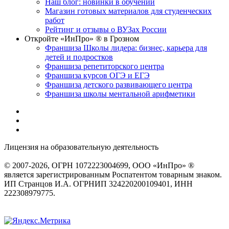
Наш блог: новинки в обучении
Магазин готовых материалов для студенческих
работ
Рейтинг и отзывы о ВУЗах России
Откройте «ИнПро» ® в Грозном
Франшиза Школы лидера: бизнес, карьера для
детей и подростков
Франшиза репетиторского центра
Франшиза курсов ОГЭ и ЕГЭ
Франшиза детского развивающего центра
Франшиза школы ментальной арифметики
Лицензия на образовательную деятельность
серия 22Л01 №
0002491
© 2007-2026, ОГРН 1072223004699, ООО «ИнПро» ®
является зарегистрированным Роспатентом товарным знаком.
ИП Странцов И.А. ОГРНИП 324220200109401, ИНН
222308979775.
Разработка сайтов
веб-студия «Rouks»