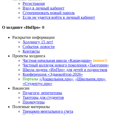
Регистрация
Вход в личный кабинет
Сгенерировать новый пароль
Если не удается войти в личный кабинет
О холдинге «ИнПро» ®
Раскрытие информации
Холдингу 15 лет!
События, новости
Контакты
Проекты холдинга
Частная начальная школа «Карандаши»
(новое!)
Частный колледж нового поколения «Тьютория»
Школа лидера «ИнПро» для детей и подростков
Конференция «Эдьюкейтор-2026»
Порталы
«Дошкольник.про»
,
«Школьник.про»
,
«Студентус.про»
Вакансии
Педагоги, репетиторы
Тьюторы для студентов
Промоутеры
Полезные материалы
Тренажер ментального счета