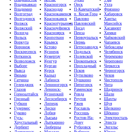
Владикавказ
Красногорск
Орск
Ухта
Владимир
Краснодар
П-Камчатский
Фрязино
Волгоград
Краснокаменск
п. Косая Гора
Хабаровск
Волгодонск
Краснокамск
Павлово
Ханты-
Волжск
Краснотурьинск
Павловский
Мансийск
Волжский
Красноуфимск
Посад
Хасавюрт
Вологда
Красноярск
Пенза
Химки
Вольск
Кропоткин
Первоуральск
Чайковский
Воркута
Крымск
Пермь
Чапаевск
Воронеж
Кстово
Петрозаводск
Чебоксары
Воскресенск
Кузнецк
Подольск
Челябинск
Воткинск
Кумертау
Полевской
Черемхово
Всеволожск
Кунгур
Прокопьевск
Череповец
Выборг
Курган
Прохладный
Черкесск
Выкса
Курск
Псков
Черногорск
Вязьма
Кызыл
Путилково
Чехов
Гатчина
Лабинск
Пушкино
Чистополь
Геленджик
Лениногорск
Пятигорск
Чита
Глазов
Ленинск-
Раменское
Шадринск
Горноалтайск
Кузнецкий
Ревда
Шали
Грозный
Лесосибирск
Реутов
Шахты
Губкин
Липецк
Ржев
Шуя
Гудермес
Лиски
Рославль
Щелкино
Гуково
Лобня
Россошь
Щёкино
Гусь-
Лысьва
Ростов-На-
Электросталь
Хрустальный
Лыткарино
Дону
Элиста
Дербент
Люберцы
Рубцовск
Энгельс
Дзержинск
Магадан
Рыбинск
Южно-