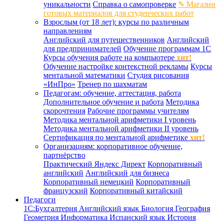
уникальности
Справка о самопроверке
✎ Магазин
готовых материалов для студенческих работ
Взрослым (от 18 лет): курсы по различным
направлениям
Английский для путешественников
Английский
для предпринимателей
Обучение программам 1С
Курсы обучения работе на компьютере
хит!
Обучение настройке контекстной рекламы
Курсы
ментальной математики
Студия рисования
«ИнПро»
Тренер по шахматам
Педагогам: обучение, аттестация, работа
Дополнительное обучение и работа
Методика
скорочтения
Рабочие программы учителям
Методика ментальной арифметики I уровень
Методика ментальной арифметики II уровень
Сертификация по ментальной арифметике
хит!
Организациям: корпоративное обучение,
партнёрство
Практический Яндекс Директ
Корпоративный
английский
Английский для бизнеса
Корпоративный немецкий
Корпоративный
французский
Корпоративный китайский
Педагоги
1С:Бухгалтерия
Английский язык
Биология
География
Геометрия
Информатика
Испанский язык
История