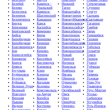
Белебей
Каменск -
Нижний
Стерлитамак
Белово
Уральский
Тагил
Ступино
Белогорск
Каменск-
Новоалтайск
Сургут
Белорецк
Шахтинский
Новокузнецк
Сызрань
Белореченск
Камышин
Новокуйбышевск
Сыктывкар
Бердск
Канск
Новомосковск
Таганрог
Березники
Каспийск
Новороссийск
Тамбов
Берёзовский
Кемерово
Новосибирск
Тверь
Бийск
Керчь
Новотроицк
Тимашёвск
Биробиджан
Кинешма
Новоуральск
Тихвин
Биробиджан
Кириши
Новочебоксарск
Тихорецк
Благовещенск
Киров
Новочеркасск
Тобольск
Бор
Кирово-
Новошахтинск
Тольятти
Борисоглебск
Чепецк
Новый
Томск
Боровичи
Киселёвск
Уренгой
Троицк
Братск
Кисловодск
Ногинск
Туапсе
Брянск
Климовск
Норильск
Туймазы
Бугульма
Клин
Ноябрьск
Тула
Будённовск
Клинцы
Нягань
Тюмень
Бузулук
Ковров
Обнинск
Узловая
Буйнакск
Когалым
Одинцово
Улан-Удэ
Великие Луки
Коломна
Озёрск
Ульяновск
Великий
Комсомольск-
Октябрьский
Урус-Мартан
Новгород
на-Амуре
Омск
Усолье-
Верхняя
Копейск
Орел
Сибирское
Пышма
Королёв
Оренбург
Уссурийск
Видное
Кострома
Орехово-
Усть-Илимск
Владивосток
Котлас
Зуево
Уфа