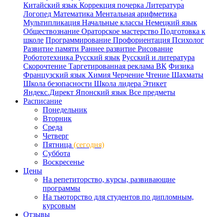
Китайский язык
Коррекция почерка
Литература
Логопед
Математика
Ментальная арифметика
Мультипликация
Начальные классы
Немецкий язык
Обществознание
Ораторское мастерство
Подготовка к
школе
Программирование
Профориентация
Психолог
Развитие памяти
Раннее развитие
Рисование
Робототехника
Русский язык
Русский и литература
Скорочтение
Таргетированная реклама ВК
Физика
Французский язык
Химия
Черчение
Чтение
Шахматы
Школа безопасности
Школа лидера
Этикет
Яндекс.Директ
Японский язык
Все предметы
Расписание
Понедельник
Вторник
Среда
Четверг
Пятница
(сегодня)
Суббота
Воскресенье
Цены
На репетиторство, курсы, развивающие
программы
На тьюторство для студентов по дипломным,
курсовым
Отзывы