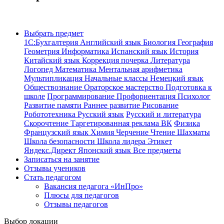
Выбрать предмет
1С:Бухгалтерия
Английский язык
Биология
География
Геометрия
Информатика
Испанский язык
История
Китайский язык
Коррекция почерка
Литература
Логопед
Математика
Ментальная арифметика
Мультипликация
Начальные классы
Немецкий язык
Обществознание
Ораторское мастерство
Подготовка к
школе
Программирование
Профориентация
Психолог
Развитие памяти
Раннее развитие
Рисование
Робототехника
Русский язык
Русский и литература
Скорочтение
Таргетированная реклама ВК
Физика
Французский язык
Химия
Черчение
Чтение
Шахматы
Школа безопасности
Школа лидера
Этикет
Яндекс.Директ
Японский язык
Все предметы
Записаться на занятие
Отзывы учеников
Стать педагогом
Вакансия педагога «ИнПро»
Плюсы для педагогов
Отзывы педагогов
Выбор локации