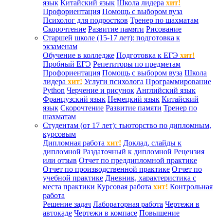
язык
Китайский язык
Школа лидера
хит!
Профориентация
Помощь с выбором вуза
Психолог для подростков
Тренер по шахматам
Скорочтение
Развитие памяти
Рисование
Старшей школе (15-17 лет): подготовка к
экзаменам
Обучение в колледже
Подготовка к ЕГЭ
хит!
Пробный ЕГЭ
Репетиторы по предметам
Профориентация
Помощь с выбором вуза
Школа
лидера
хит!
Услуги психолога
Программирование
Python
Черчение и рисунок
Английский язык
Французский язык
Немецкий язык
Китайский
язык
Скорочтение
Развитие памяти
Тренер по
шахматам
Студентам (от 17 лет): тьюторство по дипломным,
курсовым
Дипломная работа
хит!
Доклад, слайды к
дипломной
Раздаточный к дипломной
Рецензия
или отзыв
Отчет по преддипломной практике
Отчет по производственной практике
Отчет по
учебной практике
Дневник, характеристика с
места практики
Курсовая работа
хит!
Контрольная
работа
Решение задач
Лабораторная работа
Чертежи в
автокаде
Чертежи в компасе
Повышение