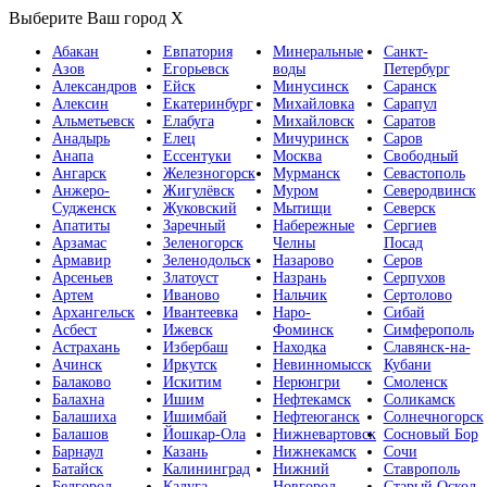
Выберите Ваш город
X
Абакан
Евпатория
Минеральные
Санкт-
Азов
Егорьевск
воды
Петербург
Александров
Ейск
Минусинск
Саранск
Алексин
Екатеринбург
Михайловка
Сарапул
Альметьевск
Елабуга
Михайловск
Саратов
Анадырь
Елец
Мичуринск
Саров
Анапа
Ессентуки
Москва
Свободный
Ангарск
Железногорск
Мурманск
Севастополь
Анжеро-
Жигулёвск
Муром
Северодвинск
Судженск
Жуковский
Мытищи
Северск
Апатиты
Заречный
Набережные
Сергиев
Арзамас
Зеленогорск
Челны
Посад
Армавир
Зеленодольск
Назарово
Серов
Арсеньев
Златоуст
Назрань
Серпухов
Артем
Иваново
Нальчик
Сертолово
Архангельск
Ивантеевка
Наро-
Сибай
Асбест
Ижевск
Фоминск
Симферополь
Астрахань
Избербаш
Находка
Славянск-на-
Ачинск
Иркутск
Невинномысск
Кубани
Балаково
Искитим
Нерюнгри
Смоленск
Балахна
Ишим
Нефтекамск
Соликамск
Балашиха
Ишимбай
Нефтеюганск
Солнечногорск
Балашов
Йошкар-Ола
Нижневартовск
Сосновый Бор
Барнаул
Казань
Нижнекамск
Сочи
Батайск
Калининград
Нижний
Ставрополь
Белгород
Калуга
Новгород
Старый Оскол