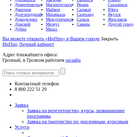
Димитровград
Магнитогорск
Рязань
Сахалинск
Дмитров
Майкоп
Салават
Юрга
Долгопрудный
Махачкала
Салехард
Якутск
Домодедово
Междуреченск
Сальск
Ярославль
Донской
Мелеуз
Самара
Другой город
Дубна
Миасс
Вы можете открыть «ИнПро» в Вашем городе
Закрыть
ИнПро
Личный кабинет
Адрес ближайшего офиса:
Грозный, в Грозном работаем
онлайн
Контактный телефон
8 800 222 51 29
Все контакты
Заявка
Заявка на репетиторство, курсы, развивающие
программы
Заявка на тьюторство по дипломным, курсовым
Услуги