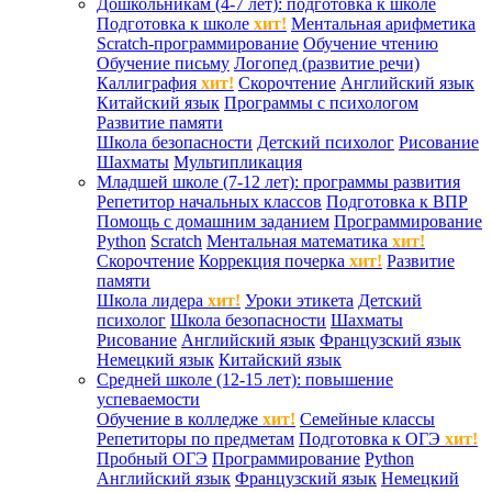
Дошкольникам (4-7 лет): подготовка к школе
Подготовка к школе
хит!
Ментальная арифметика
Scratch-программирование
Обучение чтению
Обучение письму
Логопед (развитие речи)
Каллиграфия
хит!
Скорочтение
Английский язык
Китайский язык
Программы с психологом
Развитие памяти
Школа безопасности
Детский психолог
Рисование
Шахматы
Мультипликация
Младшей школе (7-12 лет): программы развития
Репетитор начальных классов
Подготовка к ВПР
Помощь с домашним заданием
Программирование
Python
Scratch
Ментальная математика
хит!
Скорочтение
Коррекция почерка
хит!
Развитие
памяти
Школа лидера
хит!
Уроки этикета
Детский
психолог
Школа безопасности
Шахматы
Рисование
Английский язык
Французский язык
Немецкий язык
Китайский язык
Средней школе (12-15 лет): повышение
успеваемости
Обучение в колледже
хит!
Семейные классы
Репетиторы по предметам
Подготовка к ОГЭ
хит!
Пробный ОГЭ
Программирование
Python
Английский язык
Французский язык
Немецкий