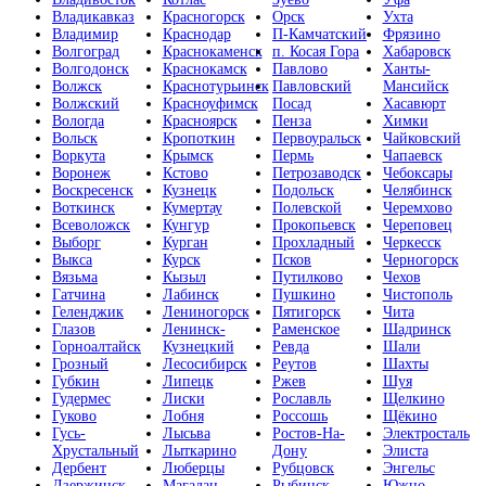
Владикавказ
Красногорск
Орск
Ухта
Владимир
Краснодар
П-Камчатский
Фрязино
Волгоград
Краснокаменск
п. Косая Гора
Хабаровск
Волгодонск
Краснокамск
Павлово
Ханты-
Волжск
Краснотурьинск
Павловский
Мансийск
Волжский
Красноуфимск
Посад
Хасавюрт
Вологда
Красноярск
Пенза
Химки
Вольск
Кропоткин
Первоуральск
Чайковский
Воркута
Крымск
Пермь
Чапаевск
Воронеж
Кстово
Петрозаводск
Чебоксары
Воскресенск
Кузнецк
Подольск
Челябинск
Воткинск
Кумертау
Полевской
Черемхово
Всеволожск
Кунгур
Прокопьевск
Череповец
Выборг
Курган
Прохладный
Черкесск
Выкса
Курск
Псков
Черногорск
Вязьма
Кызыл
Путилково
Чехов
Гатчина
Лабинск
Пушкино
Чистополь
Геленджик
Лениногорск
Пятигорск
Чита
Глазов
Ленинск-
Раменское
Шадринск
Горноалтайск
Кузнецкий
Ревда
Шали
Грозный
Лесосибирск
Реутов
Шахты
Губкин
Липецк
Ржев
Шуя
Гудермес
Лиски
Рославль
Щелкино
Гуково
Лобня
Россошь
Щёкино
Гусь-
Лысьва
Ростов-На-
Электросталь
Хрустальный
Лыткарино
Дону
Элиста
Дербент
Люберцы
Рубцовск
Энгельс
Дзержинск
Магадан
Рыбинск
Южно-