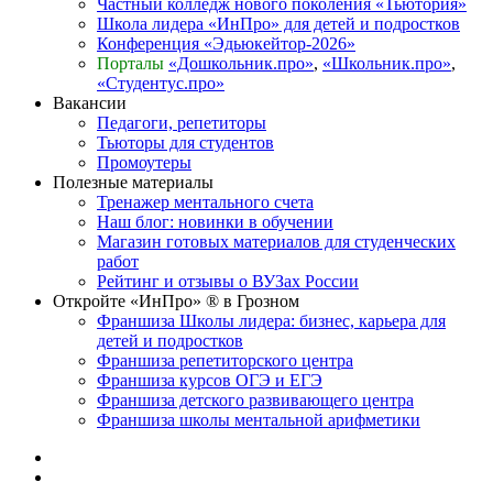
Частный колледж нового поколения «Тьютория»
Школа лидера «ИнПро» для детей и подростков
Конференция «Эдьюкейтор-2026»
Порталы
«Дошкольник.про»
,
«Школьник.про»
,
«Студентус.про»
Вакансии
Педагоги, репетиторы
Тьюторы для студентов
Промоутеры
Полезные материалы
Тренажер ментального счета
Наш блог: новинки в обучении
Магазин готовых материалов для студенческих
работ
Рейтинг и отзывы о ВУЗах России
Откройте «ИнПро» ® в Грозном
Франшиза Школы лидера: бизнес, карьера для
детей и подростков
Франшиза репетиторского центра
Франшиза курсов ОГЭ и ЕГЭ
Франшиза детского развивающего центра
Франшиза школы ментальной арифметики