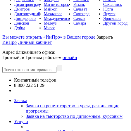
Димитровград
Магнитогорск
Рязань
Сахалинск
Дмитров
Майкоп
Салават
Юрга
Долгопрудный
Махачкала
Салехард
Якутск
Домодедово
Междуреченск
Сальск
Ярославль
Донской
Мелеуз
Самара
Другой город
Дубна
Миасс
Вы можете открыть «ИнПро» в Вашем городе
Закрыть
ИнПро
Личный кабинет
Адрес ближайшего офиса:
Грозный, в Грозном работаем
онлайн
Контактный телефон
8 800 222 51 29
Все контакты
Заявка
Заявка на репетиторство, курсы, развивающие
программы
Заявка на тьюторство по дипломным, курсовым
Услуги