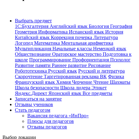
Выбрать предмет
1С:Бухгалтерия
Английский язык
Биология
География
Геометрия
Информатика
Испанский язык
История
Китайский язык
Коррекция почерка
Литература
Логопед
Математика
Ментальная арифметика
Мультипликация
Начальные классы
Немецкий язык
Обществознание
Ораторское мастерство
Подготовка к
школе
Программирование
Профориентация
Психолог
Развитие памяти
Раннее развитие
Рисование
Робототехника
Русский язык
Русский и литература
Скорочтение
Таргетированная реклама ВК
Физика
Французский язык
Химия
Черчение
Чтение
Шахматы
Школа безопасности
Школа лидера
Этикет
Яндекс.Директ
Японский язык
Все предметы
Записаться на занятие
Отзывы учеников
Стать педагогом
Вакансия педагога «ИнПро»
Плюсы для педагогов
Отзывы педагогов
Выбор локации