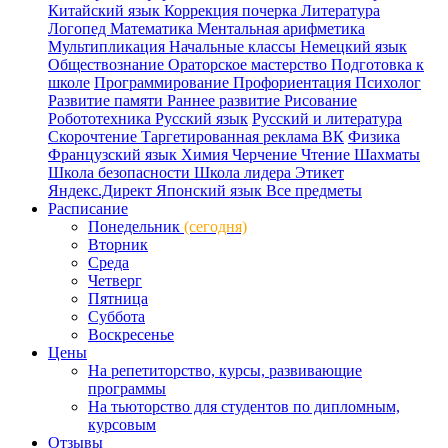
Китайский язык
Коррекция почерка
Литература
Логопед
Математика
Ментальная арифметика
Мультипликация
Начальные классы
Немецкий язык
Обществознание
Ораторское мастерство
Подготовка к
школе
Программирование
Профориентация
Психолог
Развитие памяти
Раннее развитие
Рисование
Робототехника
Русский язык
Русский и литература
Скорочтение
Таргетированная реклама ВК
Физика
Французский язык
Химия
Черчение
Чтение
Шахматы
Школа безопасности
Школа лидера
Этикет
Яндекс.Директ
Японский язык
Все предметы
Расписание
Понедельник
(сегодня)
Вторник
Среда
Четверг
Пятница
Суббота
Воскресенье
Цены
На репетиторство, курсы, развивающие
программы
На тьюторство для студентов по дипломным,
курсовым
Отзывы