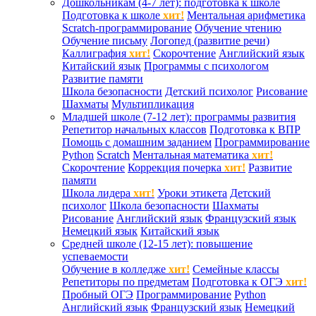
Дошкольникам (4-7 лет): подготовка к школе
Подготовка к школе
хит!
Ментальная арифметика
Scratch-программирование
Обучение чтению
Обучение письму
Логопед (развитие речи)
Каллиграфия
хит!
Скорочтение
Английский язык
Китайский язык
Программы с психологом
Развитие памяти
Школа безопасности
Детский психолог
Рисование
Шахматы
Мультипликация
Младшей школе (7-12 лет): программы развития
Репетитор начальных классов
Подготовка к ВПР
Помощь с домашним заданием
Программирование
Python
Scratch
Ментальная математика
хит!
Скорочтение
Коррекция почерка
хит!
Развитие
памяти
Школа лидера
хит!
Уроки этикета
Детский
психолог
Школа безопасности
Шахматы
Рисование
Английский язык
Французский язык
Немецкий язык
Китайский язык
Средней школе (12-15 лет): повышение
успеваемости
Обучение в колледже
хит!
Семейные классы
Репетиторы по предметам
Подготовка к ОГЭ
хит!
Пробный ОГЭ
Программирование
Python
Английский язык
Французский язык
Немецкий