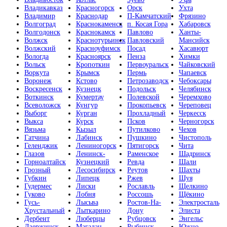
Владикавказ
Красногорск
Орск
Ухта
Владимир
Краснодар
П-Камчатский
Фрязино
Волгоград
Краснокаменск
п. Косая Гора
Хабаровск
Волгодонск
Краснокамск
Павлово
Ханты-
Волжск
Краснотурьинск
Павловский
Мансийск
Волжский
Красноуфимск
Посад
Хасавюрт
Вологда
Красноярск
Пенза
Химки
Вольск
Кропоткин
Первоуральск
Чайковский
Воркута
Крымск
Пермь
Чапаевск
Воронеж
Кстово
Петрозаводск
Чебоксары
Воскресенск
Кузнецк
Подольск
Челябинск
Воткинск
Кумертау
Полевской
Черемхово
Всеволожск
Кунгур
Прокопьевск
Череповец
Выборг
Курган
Прохладный
Черкесск
Выкса
Курск
Псков
Черногорск
Вязьма
Кызыл
Путилково
Чехов
Гатчина
Лабинск
Пушкино
Чистополь
Геленджик
Лениногорск
Пятигорск
Чита
Глазов
Ленинск-
Раменское
Шадринск
Горноалтайск
Кузнецкий
Ревда
Шали
Грозный
Лесосибирск
Реутов
Шахты
Губкин
Липецк
Ржев
Шуя
Гудермес
Лиски
Рославль
Щелкино
Гуково
Лобня
Россошь
Щёкино
Гусь-
Лысьва
Ростов-На-
Электросталь
Хрустальный
Лыткарино
Дону
Элиста
Дербент
Люберцы
Рубцовск
Энгельс
Дзержинск
Магадан
Рыбинск
Южно-