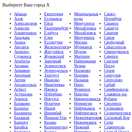
Выберите Ваш город
X
Абакан
Евпатория
Минеральные
Санкт-
Азов
Егорьевск
воды
Петербург
Александров
Ейск
Минусинск
Саранск
Алексин
Екатеринбург
Михайловка
Сарапул
Альметьевск
Елабуга
Михайловск
Саратов
Анадырь
Елец
Мичуринск
Саров
Анапа
Ессентуки
Москва
Свободный
Ангарск
Железногорск
Мурманск
Севастополь
Анжеро-
Жигулёвск
Муром
Северодвинск
Судженск
Жуковский
Мытищи
Северск
Апатиты
Заречный
Набережные
Сергиев
Арзамас
Зеленогорск
Челны
Посад
Армавир
Зеленодольск
Назарово
Серов
Арсеньев
Златоуст
Назрань
Серпухов
Артем
Иваново
Нальчик
Сертолово
Архангельск
Ивантеевка
Наро-
Сибай
Асбест
Ижевск
Фоминск
Симферополь
Астрахань
Избербаш
Находка
Славянск-на-
Ачинск
Иркутск
Невинномысск
Кубани
Балаково
Искитим
Нерюнгри
Смоленск
Балахна
Ишим
Нефтекамск
Соликамск
Балашиха
Ишимбай
Нефтеюганск
Солнечногорск
Балашов
Йошкар-Ола
Нижневартовск
Сосновый Бор
Барнаул
Казань
Нижнекамск
Сочи
Батайск
Калининград
Нижний
Ставрополь
Белгород
Калуга
Новгород
Старый Оскол