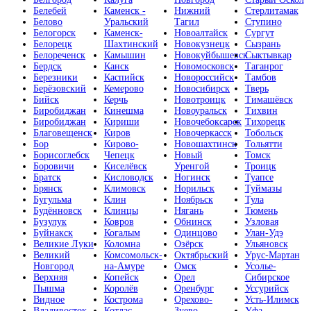
Белебей
Каменск -
Нижний
Стерлитамак
Белово
Уральский
Тагил
Ступино
Белогорск
Каменск-
Новоалтайск
Сургут
Белорецк
Шахтинский
Новокузнецк
Сызрань
Белореченск
Камышин
Новокуйбышевск
Сыктывкар
Бердск
Канск
Новомосковск
Таганрог
Березники
Каспийск
Новороссийск
Тамбов
Берёзовский
Кемерово
Новосибирск
Тверь
Бийск
Керчь
Новотроицк
Тимашёвск
Биробиджан
Кинешма
Новоуральск
Тихвин
Биробиджан
Кириши
Новочебоксарск
Тихорецк
Благовещенск
Киров
Новочеркасск
Тобольск
Бор
Кирово-
Новошахтинск
Тольятти
Борисоглебск
Чепецк
Новый
Томск
Боровичи
Киселёвск
Уренгой
Троицк
Братск
Кисловодск
Ногинск
Туапсе
Брянск
Климовск
Норильск
Туймазы
Бугульма
Клин
Ноябрьск
Тула
Будённовск
Клинцы
Нягань
Тюмень
Бузулук
Ковров
Обнинск
Узловая
Буйнакск
Когалым
Одинцово
Улан-Удэ
Великие Луки
Коломна
Озёрск
Ульяновск
Великий
Комсомольск-
Октябрьский
Урус-Мартан
Новгород
на-Амуре
Омск
Усолье-
Верхняя
Копейск
Орел
Сибирское
Пышма
Королёв
Оренбург
Уссурийск
Видное
Кострома
Орехово-
Усть-Илимск
Владивосток
Котлас
Зуево
Уфа