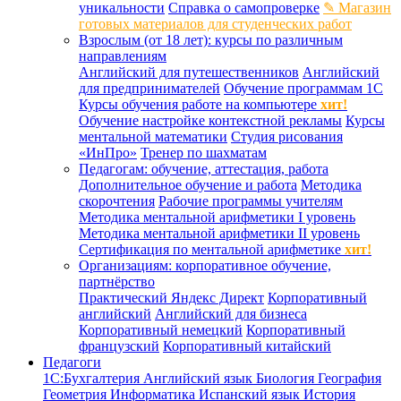
уникальности
Справка о самопроверке
✎ Магазин
готовых материалов для студенческих работ
Взрослым (от 18 лет): курсы по различным
направлениям
Английский для путешественников
Английский
для предпринимателей
Обучение программам 1С
Курсы обучения работе на компьютере
хит!
Обучение настройке контекстной рекламы
Курсы
ментальной математики
Студия рисования
«ИнПро»
Тренер по шахматам
Педагогам: обучение, аттестация, работа
Дополнительное обучение и работа
Методика
скорочтения
Рабочие программы учителям
Методика ментальной арифметики I уровень
Методика ментальной арифметики II уровень
Сертификация по ментальной арифметике
хит!
Организациям: корпоративное обучение,
партнёрство
Практический Яндекс Директ
Корпоративный
английский
Английский для бизнеса
Корпоративный немецкий
Корпоративный
французский
Корпоративный китайский
Педагоги
1С:Бухгалтерия
Английский язык
Биология
География
Геометрия
Информатика
Испанский язык
История