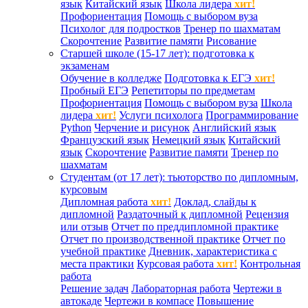
язык
Китайский язык
Школа лидера
хит!
Профориентация
Помощь с выбором вуза
Психолог для подростков
Тренер по шахматам
Скорочтение
Развитие памяти
Рисование
Старшей школе (15-17 лет): подготовка к
экзаменам
Обучение в колледже
Подготовка к ЕГЭ
хит!
Пробный ЕГЭ
Репетиторы по предметам
Профориентация
Помощь с выбором вуза
Школа
лидера
хит!
Услуги психолога
Программирование
Python
Черчение и рисунок
Английский язык
Французский язык
Немецкий язык
Китайский
язык
Скорочтение
Развитие памяти
Тренер по
шахматам
Студентам (от 17 лет): тьюторство по дипломным,
курсовым
Дипломная работа
хит!
Доклад, слайды к
дипломной
Раздаточный к дипломной
Рецензия
или отзыв
Отчет по преддипломной практике
Отчет по производственной практике
Отчет по
учебной практике
Дневник, характеристика с
места практики
Курсовая работа
хит!
Контрольная
работа
Решение задач
Лабораторная работа
Чертежи в
автокаде
Чертежи в компасе
Повышение