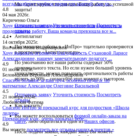
всегда подберут удобное время для занятий, сын хо...
Мы гарантируем, что доведем Вашу работу до успешной
4.8
защиты!
04 мая 2026г.
Кириченко Ольга
Отправить заявку
Уточнить стоимость
Посмотреть
Хочу выразить свою самую искреннюю благодарность за
отзывы
проделанную работу. Ваша команда превзошла все м...
Антиплагиат
4.4
14 октября 2025г.
Письменные работы в «ИнПро» тщательно проверяются
Волчкова Анна Владимировна
в программе «Антиплагиат.ру».
Хочу выразить огромную благодарность Сухановой Ларисе
Александровне, нашему замечательному педагогу ...
По умолчанию все наши работы содержат 50%
4.9
оригинального текста. Но если нужен больший уровень
01 июля 2025г.
уникальности, можно повышать оригинальность работы
Беловодская Вероника Александровна
вплоть до 90% – согласуйте этот момент с тьютором.
Спасибо большое за ваш труд, особенно педагог по
математике Александре Олеговне Васильевой
4.5
Отправить заявку
Уточнить стоимость
Посмотреть
21 ноября 2024г.
отзывы
Любинская Фатима
Как заказать?
Спасибо ИнПро за прекрасный курс для подростков «Школа
лидера»
Вы можете воспользоваться
формой онлайн-заказа на
Прекрасный курс, очень прокачал ребе...
сайте
, либо обратиться в один из
наших офисов
.
4.9
Вы можете
посмотреть все отзывы наших клиентов »
После подачи заявки, каждый заказ Вы можете