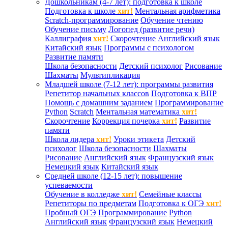
Дошкольникам (4-7 лет): подготовка к школе
Подготовка к школе
хит!
Ментальная арифметика
Scratch-программирование
Обучение чтению
Обучение письму
Логопед (развитие речи)
Каллиграфия
хит!
Скорочтение
Английский язык
Китайский язык
Программы с психологом
Развитие памяти
Школа безопасности
Детский психолог
Рисование
Шахматы
Мультипликация
Младшей школе (7-12 лет): программы развития
Репетитор начальных классов
Подготовка к ВПР
Помощь с домашним заданием
Программирование
Python
Scratch
Ментальная математика
хит!
Скорочтение
Коррекция почерка
хит!
Развитие
памяти
Школа лидера
хит!
Уроки этикета
Детский
психолог
Школа безопасности
Шахматы
Рисование
Английский язык
Французский язык
Немецкий язык
Китайский язык
Средней школе (12-15 лет): повышение
успеваемости
Обучение в колледже
хит!
Семейные классы
Репетиторы по предметам
Подготовка к ОГЭ
хит!
Пробный ОГЭ
Программирование
Python
Английский язык
Французский язык
Немецкий