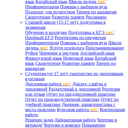
язык
Китайский язык
Школа лидера
хит!
Профориентация
Помощь с выбором вуза
Психолог для подростков
Тренер по шахматам
Скорочтение
Развитие памяти
Рисование
Старшей школе (15-17 лет): подготовка к
экзаменам
Обучение в колледже
Подготовка к ЕГЭ
хит!
Пробный ЕГЭ
Репетиторы по предметам
Профориентация
Помощь с выбором вуза
Школа
лидера
хит!
Услуги психолога
Программирование
Python
Черчение и рисунок
Английский язык
Французский язык
Немецкий язык
Китайский
язык
Скорочтение
Развитие памяти
Тренер по
шахматам
Студентам (от 17 лет): тьюторство по дипломным,
курсовым
Дипломная работа
хит!
Доклад, слайды к
дипломной
Раздаточный к дипломной
Рецензия
или отзыв
Отчет по преддипломной практике
Отчет по производственной практике
Отчет по
учебной практике
Дневник, характеристика с
места практики
Курсовая работа
хит!
Контрольная
работа
Решение задач
Лабораторная работа
Чертежи в
автокаде
Чертежи в компасе
Повышение