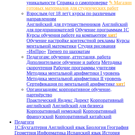
уникальности
Справка о самопроверке
✎ Магазин
готовых материалов для студенческих работ
Взрослым (от 18 лет): курсы по различным
направлениям
Английский для путешественников
Английский
для предпринимателей
Обучение программам 1С
Курсы обучения работе на компьютере
хит!
Обучение настройке контекстной рекламы
Курсы
ментальной математики
Студия рисования
«ИнПро»
Тренер по шахматам
Педагогам: обучение, аттестация, работа
Дополнительное обучение и работа
Методика
скорочтения
Рабочие программы учителям
Методика ментальной арифметики I уровень
Методика ментальной арифметики II уровень
Сертификация по ментальной арифметике
хит!
Организациям: корпоративное обучение,
партнёрство
Практический Яндекс Директ
Корпоративный
английский
Английский для бизнеса
Корпоративный немецкий
Корпоративный
французский
Корпоративный китайский
Педагоги
1С:Бухгалтерия
Английский язык
Биология
География
Геометрия
Информатика
Испанский язык
История