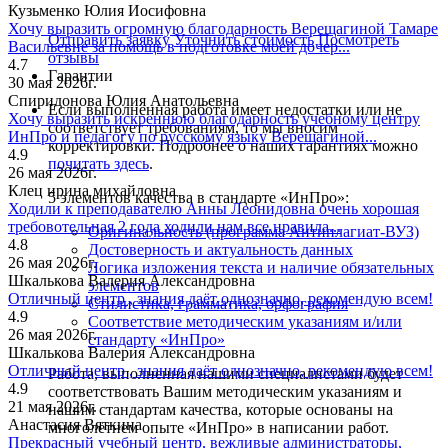
Кузьменко Юлия Иосифовна
Хочу выразить огромную благодарность Верещагиной Тамаре
Отправить заявку
Уточнить стоимость
Посмотреть
Васильевне за помощь в подготовке моей дочер...
отзывы
4.7
Гарантии
30 мая 2026г.
Спиридонова Юлия Анатольевна
Если выполненная работа имеет недостатки или не
Хочу выразить искреннюю благодарность учебному центру
соответствует требованиям, то мы вносим
ИнПро и педагогу по русскому языку Верещагиной...
корректировки. Подробнее о наших гарантиях можно
4.9
почитать здесь
.
26 мая 2026г.
Клец ирина михайловна
5 элементов качества в стандарте «ИнПро»:
Ходили к преподавателю Анны Леонидовна очень хорошая
требовотельная 2 года ходили нам все нравила...
Оригинальность (программа Антиплагиат-ВУЗ)
4.8
Достоверность и актуальность данных
26 мая 2026г.
Логика изложения текста и наличие обязательных
Шкалькова Валерия Александровна
элементов
Отличный центр , знания даёт однозначно, рекомендую всем!
Стилистика, грамматика, орфография
4.9
Соответствие методическим указаниям и/или
26 мая 2026г.
стандарту «ИнПро»
Шкалькова Валерия Александровна
Отличный центр , знания даёт однозначно, рекомендую всем!
Работа, выполненная нашими специалистами будет
4.9
соответствовать Вашим методическим указаниям и
21 мая 2026г.
нашим стандартам качества, которые основаны на
Анастасия Вяткина
многолетнем опыте «ИнПро» в написании работ.
Прекрасный учебный центр, вежливые администраторы,