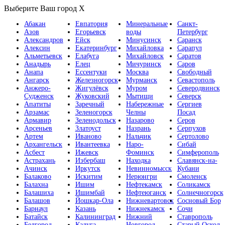
Выберите Ваш город
X
Абакан
Евпатория
Минеральные
Санкт-
Азов
Егорьевск
воды
Петербург
Александров
Ейск
Минусинск
Саранск
Алексин
Екатеринбург
Михайловка
Сарапул
Альметьевск
Елабуга
Михайловск
Саратов
Анадырь
Елец
Мичуринск
Саров
Анапа
Ессентуки
Москва
Свободный
Ангарск
Железногорск
Мурманск
Севастополь
Анжеро-
Жигулёвск
Муром
Северодвинск
Судженск
Жуковский
Мытищи
Северск
Апатиты
Заречный
Набережные
Сергиев
Арзамас
Зеленогорск
Челны
Посад
Армавир
Зеленодольск
Назарово
Серов
Арсеньев
Златоуст
Назрань
Серпухов
Артем
Иваново
Нальчик
Сертолово
Архангельск
Ивантеевка
Наро-
Сибай
Асбест
Ижевск
Фоминск
Симферополь
Астрахань
Избербаш
Находка
Славянск-на-
Ачинск
Иркутск
Невинномысск
Кубани
Балаково
Искитим
Нерюнгри
Смоленск
Балахна
Ишим
Нефтекамск
Соликамск
Балашиха
Ишимбай
Нефтеюганск
Солнечногорск
Балашов
Йошкар-Ола
Нижневартовск
Сосновый Бор
Барнаул
Казань
Нижнекамск
Сочи
Батайск
Калининград
Нижний
Ставрополь
Белгород
Калуга
Новгород
Старый Оскол