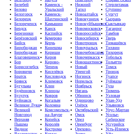
Белебей
Каменск -
Нижний
Стерлитамак
Белово
Уральский
Тагил
Ступино
Белогорск
Каменск-
Новоалтайск
Сургут
Белорецк
Шахтинский
Новокузнецк
Сызрань
Белореченск
Камышин
Новокуйбышевск
Сыктывкар
Бердск
Канск
Новомосковск
Таганрог
Березники
Каспийск
Новороссийск
Тамбов
Берёзовский
Кемерово
Новосибирск
Тверь
Бийск
Керчь
Новотроицк
Тимашёвск
Биробиджан
Кинешма
Новоуральск
Тихвин
Биробиджан
Кириши
Новочебоксарск
Тихорецк
Благовещенск
Киров
Новочеркасск
Тобольск
Бор
Кирово-
Новошахтинск
Тольятти
Борисоглебск
Чепецк
Новый
Томск
Боровичи
Киселёвск
Уренгой
Троицк
Братск
Кисловодск
Ногинск
Туапсе
Брянск
Климовск
Норильск
Туймазы
Бугульма
Клин
Ноябрьск
Тула
Будённовск
Клинцы
Нягань
Тюмень
Бузулук
Ковров
Обнинск
Узловая
Буйнакск
Когалым
Одинцово
Улан-Удэ
Великие Луки
Коломна
Озёрск
Ульяновск
Великий
Комсомольск-
Октябрьский
Урус-Мартан
Новгород
на-Амуре
Омск
Усолье-
Верхняя
Копейск
Орел
Сибирское
Пышма
Королёв
Оренбург
Уссурийск
Видное
Кострома
Орехово-
Усть-Илимск
Владивосток
Котлас
Зуево
Уфа