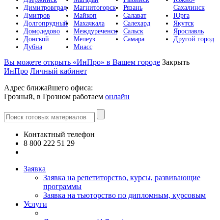
Димитровград
Магнитогорск
Рязань
Сахалинск
Дмитров
Майкоп
Салават
Юрга
Долгопрудный
Махачкала
Салехард
Якутск
Домодедово
Междуреченск
Сальск
Ярославль
Донской
Мелеуз
Самара
Другой город
Дубна
Миасс
Вы можете открыть «ИнПро» в Вашем городе
Закрыть
ИнПро
Личный кабинет
Адрес ближайшего офиса:
Грозный, в Грозном работаем
онлайн
Контактный телефон
8 800 222 51 29
Все контакты
Заявка
Заявка на репетиторство, курсы, развивающие
программы
Заявка на тьюторство по дипломным, курсовым
Услуги