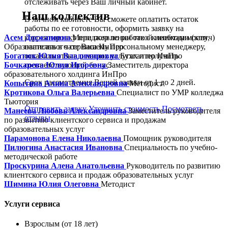
отслеживать через Ваш личный кабинет.
Наш коллектив
В личном кабинете Вы сможете оплатить остаток
работы по ее готовности, оформить заявку на
Асем Досжановна
Менеджер по работе с клиентами (завуч)
корректировку при появлении такой необходимости,
Образовательного сервиса ИнПро
написать в чате Вашему персональному менеджеру,
Богатюк Юлия Владимировна
Бухгалтер ИнПро
оставить отзыв о наших услугах и получить
Бочкарева Юлия Игоревна
Заместитель директора
соответствующий бонус.
образовательного холдинга ИнПро
Срок рассмотрения Вашей заявки от 1 до 2 дней.
Копытина Алина Александровна
Методист
Кротикова Ольга Валерьевна
Специалист по УМР колледжа
Тьютория
Отправить заявку
Уточнить стоимость
Посмотреть
Манеева Любовь Александровна
Заместитель руководителя
отзывы
по развитию клиентского сервиса и продажам
образовательных услуг
Парамонова Елена Николаевна
Помощник руководителя
Пилюгина Анастасия Ивановна
Специальность по учебно-
методической работе
Проскурина Алена Анатольевна
Руководитель по развитию
клиентского сервиса и продаж образовательных услуг
Шимина Юлия Олеговна
Методист
Услуги сервиса
Взрослым (от 18 лет)