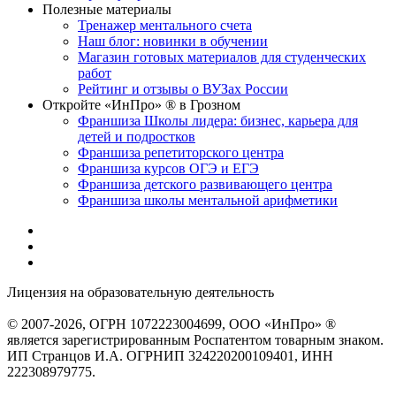
Полезные материалы
Тренажер ментального счета
Наш блог: новинки в обучении
Магазин готовых материалов для студенческих
работ
Рейтинг и отзывы о ВУЗах России
Откройте «ИнПро» ® в Грозном
Франшиза Школы лидера: бизнес, карьера для
детей и подростков
Франшиза репетиторского центра
Франшиза курсов ОГЭ и ЕГЭ
Франшиза детского развивающего центра
Франшиза школы ментальной арифметики
Лицензия на образовательную деятельность
серия 22Л01 №
0002491
© 2007-2026, ОГРН 1072223004699, ООО «ИнПро» ®
является зарегистрированным Роспатентом товарным знаком.
ИП Странцов И.А. ОГРНИП 324220200109401, ИНН
222308979775.