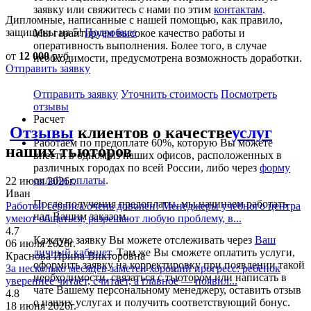
заявку или свяжитесь с нами по этим
контактам
.
Дипломные, написанные с нашей помощью, как правило,
защищены на 5!
Подробнее
Мы гарантируем высокое качество работы и
оперативность выполнения. Более того, в случае
от
12 000
руб
необходимости, предусмотрена возможность доработки.
Отправить заявку
Отправить заявку
Уточнить стоимость
Посмотреть
отзывы
Расчет
Отзывы
клиентов о качестве
услуг
Работаем по предоплате 60%, которую Вы можете
наших тьюторов
внести в одном из наших офисов, расположенных в
различных городах по всей России, либо через
форму
онлайн оплаты
.
22 июля 2026г.
Иван
После получения предоплаты, мы начинаем работать
Работой сервиса очень доволен! Менеджеры учебного центра
над Вашим заказом.
умеют общаться, разрешают любую проблему, в...
4.7
Каждую заявку Вы можете отслеживать через
Ваш
06 июля 2026г.
личный кабинет
. Там же Вы сможете оплатить услуги,
Краснова Ирина Викторовна
оформить заявку на корректировку при появлении такой
За несколько месяцев заметен хороший прогресс: ребёнок
необходимости, связаться с тьютором или написать в
увереннее читает, считает, а главное — появил...
чате Вашему персональному менеджеру, оставить отзыв
4.8
о наших услугах и получить соответствующий бонус.
18 июня 2026г.