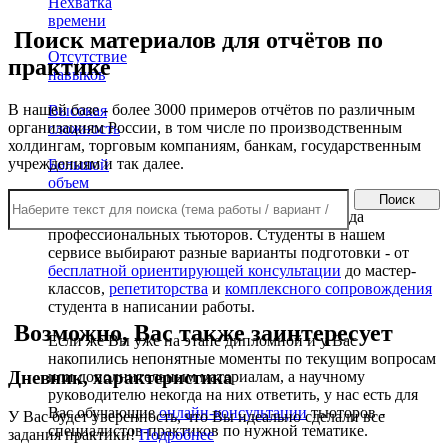
Нехватка
времени
Поиск материалов для отчётов по
Отсутствие
практике
навыков
В нашей базе - более 3000 примеров отчётов по различным
Высокая
организациям России, в том числе по производственным
сложность
холдингам, торговым компаниям, банкам, государственным
учреждениям и так далее.
Большой
объем
Поиск
За решение Вашей проблемы берётся команда
профессиональных тьюторов. Студенты в нашем
сервисе выбирают разные варианты подготовки - от
бесплатной ориентирующей консультации
до мастер-
классов,
репетиторства
и
комплексного сопровождения
студента в написании работы.
Возможно, Вас также заинтересует
Если же Вы уже на этапе дипломной и у Вас
накопились непонятные моменты по текущим вопросам
Дневник, характеристика
или дополнительным материалам, а научному
руководителю некогда на них ответить, у нас есть для
Вас обучающие
онлайн-консультации
тьюторов -
У Вас будет уверенность, что Вы идеально сделали все
специалистов-практиков по нужной тематике.
задания практики!
Подробнее