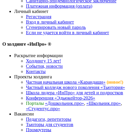
Санитарно-эпидемиологическое заключение
Платежная информация (оплата)
Личный кабинет
Регистрация
Вход в личный кабинет
Сгенерировать новый пароль
Если не удается войти в личный кабинет
О холдинге «ИнПро» ®
Раскрытие информации
Холдингу 15 лет!
События, новости
Контакты
Проекты холдинга
Частная начальная школа «Карандаши»
(новое!)
Частный колледж нового поколения «Тьютория»
Школа лидера «ИнПро» для детей и подростков
Конференция «Эдьюкейтор-2026»
Порталы
«Дошкольник.про»
,
«Школьник.про»
,
«Студентус.про»
Вакансии
Педагоги, репетиторы
Тьюторы для студентов
Промоутеры