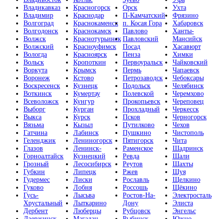
Владикавказ
Красногорск
Орск
Ухта
Владимир
Краснодар
П-Камчатский
Фрязино
Волгоград
Краснокаменск
п. Косая Гора
Хабаровск
Волгодонск
Краснокамск
Павлово
Ханты-
Волжск
Краснотурьинск
Павловский
Мансийск
Волжский
Красноуфимск
Посад
Хасавюрт
Вологда
Красноярск
Пенза
Химки
Вольск
Кропоткин
Первоуральск
Чайковский
Воркута
Крымск
Пермь
Чапаевск
Воронеж
Кстово
Петрозаводск
Чебоксары
Воскресенск
Кузнецк
Подольск
Челябинск
Воткинск
Кумертау
Полевской
Черемхово
Всеволожск
Кунгур
Прокопьевск
Череповец
Выборг
Курган
Прохладный
Черкесск
Выкса
Курск
Псков
Черногорск
Вязьма
Кызыл
Путилково
Чехов
Гатчина
Лабинск
Пушкино
Чистополь
Геленджик
Лениногорск
Пятигорск
Чита
Глазов
Ленинск-
Раменское
Шадринск
Горноалтайск
Кузнецкий
Ревда
Шали
Грозный
Лесосибирск
Реутов
Шахты
Губкин
Липецк
Ржев
Шуя
Гудермес
Лиски
Рославль
Щелкино
Гуково
Лобня
Россошь
Щёкино
Гусь-
Лысьва
Ростов-На-
Электросталь
Хрустальный
Лыткарино
Дону
Элиста
Дербент
Люберцы
Рубцовск
Энгельс
Дзержинск
Магадан
Рыбинск
Южно-