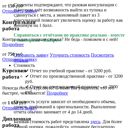
Студенты подтверждают, что разовая консультация с
от
150
руб
тьютором даёт возможность выйти из тупика и
Отправить заявку
сдвинуться с места, а экономный пакет из 3
консультаций помогает увеличить оценку за работу как
Контрольная
минимум на 1 балл.
работа
Справиться с отчётами по практике реально - вместе
Контрольная слишком сложна? Не беда - поможем и с ней!
с тьюторами «ИнПро»!
Подробнее
от
750
руб
Отправить заявку
Уточнить стоимость
Посмотреть
Отправить заявку
отзывы
Стоимость
Курсовая
✔ Отчет по учебной практике - от 3200 руб.
работа
✔ Отчет по производственной практике - от 3200
руб.
✔ Отчет по преддипломной практике - от 2900
Некогда писать курсовую? С нами Вы убедитесь, что это
руб.
быстрее, чем кажется!
Подробнее
Стоимость услуги зависит от необходимого объема,
от
1 650
руб
сроков, требований к оригинальности. Выполнение
Отправить заявку
отчета обычно занимает от 4 до 14 дней.
Дипломная
Базовая стоимость работ представлена
здесь
. Для более
работа
точной оценки, пожалуйста, отправьте бесплатную