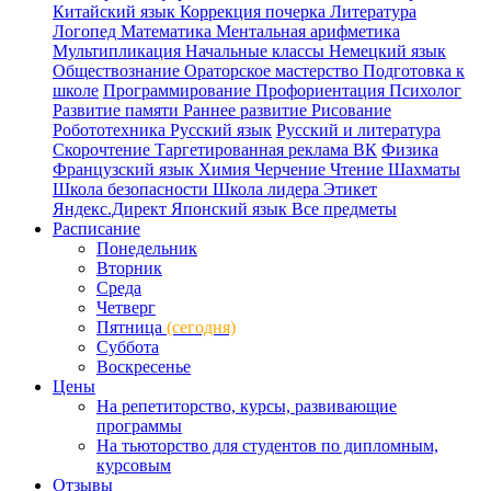
Китайский язык
Коррекция почерка
Литература
Логопед
Математика
Ментальная арифметика
Мультипликация
Начальные классы
Немецкий язык
Обществознание
Ораторское мастерство
Подготовка к
школе
Программирование
Профориентация
Психолог
Развитие памяти
Раннее развитие
Рисование
Робототехника
Русский язык
Русский и литература
Скорочтение
Таргетированная реклама ВК
Физика
Французский язык
Химия
Черчение
Чтение
Шахматы
Школа безопасности
Школа лидера
Этикет
Яндекс.Директ
Японский язык
Все предметы
Расписание
Понедельник
Вторник
Среда
Четверг
Пятница
(сегодня)
Суббота
Воскресенье
Цены
На репетиторство, курсы, развивающие
программы
На тьюторство для студентов по дипломным,
курсовым
Отзывы