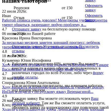
наших тьюторов
раздаточный материал
заявку
Оформить
Рецензия
от 150
заявку
22 июля 2026г.
Оформить
Иван
Отзыв
от 150
заявку
Работой сервиса очень доволен! Менеджеры учебного центра
умеют общаться, разрешают любую проблему, в...
4.7
Отправьте заявку
на бесплатную оценку помощи
06 июля 2026г.
тьютора по Вашей работе
Краснова Ирина Викторовна
За несколько месяцев заметен хороший прогресс: ребёнок
Отправить заявку
Уточнить стоимость
Посмотреть
увереннее читает, считает, а главное — появил...
отзывы
4.8
Расчет
18 июня 2026г.
Кузьменко Юлия Иосифовна
Работаем по предоплате 60%, которую Вы можете
Хочу выразить огромную благодарность Верещагиной Тамаре
внести в одном из наших офисов, расположенных в
Васильевне за помощь в подготовке моей дочер...
различных городах по всей России, либо через
форму
4.7
онлайн оплаты
.
30 мая 2026г.
Спиридонова Юлия Анатольевна
После получения предоплаты, мы начинаем работать
Хочу выразить искреннюю благодарность учебному центру
над Вашим заказом.
ИнПро и педагогу по русскому языку Верещагиной...
4.9
Каждую заявку Вы можете отслеживать через
Ваш
26 мая 2026г.
личный кабинет
. Там же Вы сможете оплатить услуги,
Клец ирина михайловна
оформить заявку на корректировку при появлении такой
Ходили к преподавателю Анны Леонидовна очень хорошая