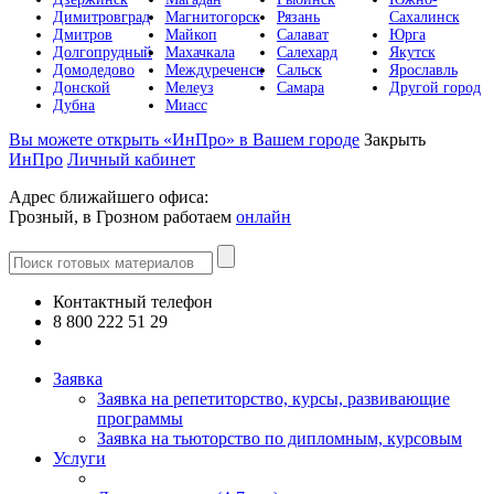
Димитровград
Магнитогорск
Рязань
Сахалинск
Дмитров
Майкоп
Салават
Юрга
Долгопрудный
Махачкала
Салехард
Якутск
Домодедово
Междуреченск
Сальск
Ярославль
Донской
Мелеуз
Самара
Другой город
Дубна
Миасс
Вы можете открыть «ИнПро» в Вашем городе
Закрыть
ИнПро
Личный кабинет
Адрес ближайшего офиса:
Грозный, в Грозном работаем
онлайн
Контактный телефон
8 800 222 51 29
Все контакты
Заявка
Заявка на репетиторство, курсы, развивающие
программы
Заявка на тьюторство по дипломным, курсовым
Услуги