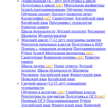
Дошкольникам (4-7 лет): подготовка к школе
Подготовка к школе
хит!
Ментальная арифметика
Scratch-программирование
Обучение чтению
Обучение письму
Логопед (развитие речи)
Каллиграфия
хит!
Скорочтение
Английский язык
Китайский язык
Программы с психологом
Развитие памяти
Школа безопасности
Детский психолог
Рисование
Шахматы
Мультипликация
Младшей школе (7-12 лет): программы развития
Репетитор начальных классов
Подготовка к ВПР
Помощь с домашним заданием
Программирование
Python
Scratch
Ментальная математика
хит!
Скорочтение
Коррекция почерка
хит!
Развитие
памяти
Школа лидера
хит!
Уроки этикета
Детский
психолог
Школа безопасности
Шахматы
Рисование
Английский язык
Французский язык
Немецкий язык
Китайский язык
Средней школе (12-15 лет): повышение
успеваемости
Обучение в колледже
хит!
Семейные классы
Репетиторы по предметам
Подготовка к ОГЭ
хит!
Пробный ОГЭ
Программирование
Python
Английский язык
Французский язык
Немецкий