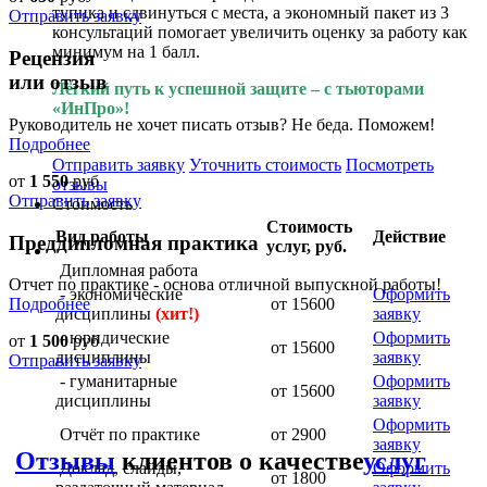
тупика и сдвинуться с места, а экономный пакет из 3
Отправить заявку
консультаций помогает увеличить оценку за работу как
минимум на 1 балл.
Рецензия
или отзыв
Лёгкий путь к успешной защите – с тьюторами
«ИнПро»!
Руководитель не хочет писать отзыв? Не беда. Поможем!
Подробнее
Отправить заявку
Уточнить стоимость
Посмотреть
от
1 550
руб
отзывы
Отправить заявку
Стоимость
Стоимость
Вид работы
Действие
Преддипломная практика
услуг, руб.
Дипломная работа
Отчет по практике - основа отличной выпускной работы!
- экономические
Оформить
Подробнее
от 15600
дисциплины
(хит!)
заявку
- юридические
Оформить
от
1 500
руб
от 15600
дисциплины
заявку
Отправить заявку
- гуманитарные
Оформить
от 15600
дисциплины
заявку
Оформить
Отчёт по практике
от 2900
заявку
Отзывы
клиентов о качестве
услуг
Доклад, слайды,
Оформить
от 1800