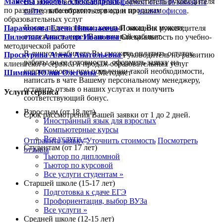
Манеева Любовь Александровна
Заместитель руководителя
Вы можете воспользоваться
формой онлайн-заказа на
по развитию клиентского сервиса и продажам
сайте
, либо обратиться в один из
наших офисов
.
образовательных услуг
После подачи заявки, каждый заказ Вы можете
Парамонова Елена Николаевна
Помощник руководителя
отслеживать через Ваш личный кабинет.
Пилюгина Анастасия Ивановна
Специальность по учебно-
методической работе
В личном кабинете Вы сможете оплатить остаток
Проскурина Алена Анатольевна
Руководитель по развитию
работы по ее готовности, оформить заявку на
клиентского сервиса и продаж образовательных услуг
корректировку при появлении такой необходимости,
Шимина Юлия Олеговна
Методист
написать в чате Вашему персональному менеджеру,
оставить отзыв о наших услугах и получить
Услуги сервиса
соответствующий бонус.
Взрослым (от 18 лет)
Срок рассмотрения Вашей заявки от 1 до 2 дней.
Иностранный язык для взрослых
Компьютерные курсы
Все услуги »
Отправить заявку
Уточнить стоимость
Посмотреть
Студентам (от 17 лет)
отзывы
Тьютор по дипломной
Тьютор по курсовой
Все услуги студентам »
Старшей школе (15-17 лет)
Подготовка к сдаче ЕГЭ
Профориентация, выбор ВУЗа
Все услуги »
Средней школе (12-15 лет)