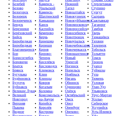
Белебей
Каменск -
Нижний
Стерлитамак
Белово
Уральский
Тагил
Ступино
Белогорск
Каменск-
Новоалтайск
Сургут
Белорецк
Шахтинский
Новокузнецк
Сызрань
Белореченск
Камышин
Новокуйбышевск
Сыктывкар
Бердск
Канск
Новомосковск
Таганрог
Березники
Каспийск
Новороссийск
Тамбов
Берёзовский
Кемерово
Новосибирск
Тверь
Бийск
Керчь
Новотроицк
Тимашёвск
Биробиджан
Кинешма
Новоуральск
Тихвин
Биробиджан
Кириши
Новочебоксарск
Тихорецк
Благовещенск
Киров
Новочеркасск
Тобольск
Бор
Кирово-
Новошахтинск
Тольятти
Борисоглебск
Чепецк
Новый
Томск
Боровичи
Киселёвск
Уренгой
Троицк
Братск
Кисловодск
Ногинск
Туапсе
Брянск
Климовск
Норильск
Туймазы
Бугульма
Клин
Ноябрьск
Тула
Будённовск
Клинцы
Нягань
Тюмень
Бузулук
Ковров
Обнинск
Узловая
Буйнакск
Когалым
Одинцово
Улан-Удэ
Великие Луки
Коломна
Озёрск
Ульяновск
Великий
Комсомольск-
Октябрьский
Урус-Мартан
Новгород
на-Амуре
Омск
Усолье-
Верхняя
Копейск
Орел
Сибирское
Пышма
Королёв
Оренбург
Уссурийск
Видное
Кострома
Орехово-
Усть-Илимск
Владивосток
Котлас
Зуево
Уфа