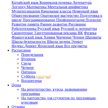
Китайский язык
Коррекция почерка
Литература
Логопед
Математика
Ментальная арифметика
Мультипликация
Начальные классы
Немецкий язык
Обществознание
Ораторское мастерство
Подготовка к
школе
Программирование
Профориентация
Психолог
Развитие памяти
Раннее развитие
Рисование
Робототехника
Русский язык
Русский и литература
Скорочтение
Таргетированная реклама ВК
Физика
Французский язык
Химия
Черчение
Чтение
Шахматы
Школа безопасности
Школа лидера
Этикет
Яндекс.Директ
Японский язык
Все предметы
Расписание
Понедельник
Вторник
Среда
Четверг
Пятница
Суббота
(сегодня)
Воскресенье
Цены
На репетиторство, курсы, развивающие
программы
На тьюторство для студентов по дипломным,
курсовым
Отзывы