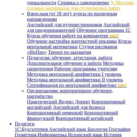
уникальности
Справка о самопроверке
✎ Магазин
готовых материалов для студенческих работ
Взрослым (от 18 лет): курсы по различным
направлениям
Английский для путешественников
Английский
для предпринимателей
Обучение программам 1С
Курсы обучения работе на компьютере
хит!
Обучение настройке контекстной рекламы
Курсы
ментальной математики
Студия рисования
«ИнПро»
Тренер по шахматам
Педагогам: обучение, аттестация, работа
Дополнительное обучение и работа
Методика
скорочтения
Рабочие программы учителям
Методика ментальной арифметики I уровень
Методика ментальной арифметики II уровень
Сертификация по ментальной арифметике
хит!
Организациям: корпоративное обучение,
партнёрство
Практический Яндекс Директ
Корпоративный
английский
Английский для бизнеса
Корпоративный немецкий
Корпоративный
французский
Корпоративный китайский
Педагоги
1С:Бухгалтерия
Английский язык
Биология
География
Геометрия
Информатика
Испанский язык
История