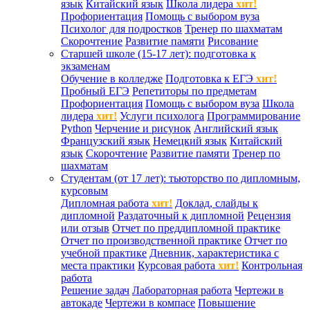
язык
Китайский язык
Школа лидера
хит!
Профориентация
Помощь с выбором вуза
Психолог для подростков
Тренер по шахматам
Скорочтение
Развитие памяти
Рисование
Старшей школе (15-17 лет): подготовка к
экзаменам
Обучение в колледже
Подготовка к ЕГЭ
хит!
Пробный ЕГЭ
Репетиторы по предметам
Профориентация
Помощь с выбором вуза
Школа
лидера
хит!
Услуги психолога
Программирование
Python
Черчение и рисунок
Английский язык
Французский язык
Немецкий язык
Китайский
язык
Скорочтение
Развитие памяти
Тренер по
шахматам
Студентам (от 17 лет): тьюторство по дипломным,
курсовым
Дипломная работа
хит!
Доклад, слайды к
дипломной
Раздаточный к дипломной
Рецензия
или отзыв
Отчет по преддипломной практике
Отчет по производственной практике
Отчет по
учебной практике
Дневник, характеристика с
места практики
Курсовая работа
хит!
Контрольная
работа
Решение задач
Лабораторная работа
Чертежи в
автокаде
Чертежи в компасе
Повышение