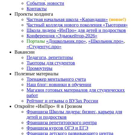
События, новости
Контакты
Проекты холдинга
Частная начальная школа «Карандаши»
(новое!)
Частный колледж нового поколения «Тьютория»
Школа лидера «ИнПро» для детей и подростков
Конференция «Эдьюкейтор-2026»
Порталы
«Дошкольник.про»
,
«Школьник.про»
,
«Студентус.про»
Вакансии
Педагоги, репетиторы
Тьюторы для студентов
Промоутеры
Полезные материалы
Тренажер ментального счета
Наш блог: новинки в обучении
Магазин готовых материалов для студенческих
работ
Рейтинг и отзывы о ВУЗах России
Откройте «ИнПро» ® в Грозном
Франшиза Школы лидера: бизнес, карьера для
детей и подростков
Франшиза репетиторского центра
Франшиза курсов ОГЭ и ЕГЭ
Франшиза детского развивающего центра