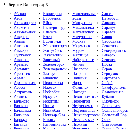
Выберите Ваш город
X
Абакан
Евпатория
Минеральные
Санкт-
Азов
Егорьевск
воды
Петербург
Александров
Ейск
Минусинск
Саранск
Алексин
Екатеринбург
Михайловка
Сарапул
Альметьевск
Елабуга
Михайловск
Саратов
Анадырь
Елец
Мичуринск
Саров
Анапа
Ессентуки
Москва
Свободный
Ангарск
Железногорск
Мурманск
Севастополь
Анжеро-
Жигулёвск
Муром
Северодвинск
Судженск
Жуковский
Мытищи
Северск
Апатиты
Заречный
Набережные
Сергиев
Арзамас
Зеленогорск
Челны
Посад
Армавир
Зеленодольск
Назарово
Серов
Арсеньев
Златоуст
Назрань
Серпухов
Артем
Иваново
Нальчик
Сертолово
Архангельск
Ивантеевка
Наро-
Сибай
Асбест
Ижевск
Фоминск
Симферополь
Астрахань
Избербаш
Находка
Славянск-на-
Ачинск
Иркутск
Невинномысск
Кубани
Балаково
Искитим
Нерюнгри
Смоленск
Балахна
Ишим
Нефтекамск
Соликамск
Балашиха
Ишимбай
Нефтеюганск
Солнечногорск
Балашов
Йошкар-Ола
Нижневартовск
Сосновый Бор
Барнаул
Казань
Нижнекамск
Сочи
Батайск
Калининград
Нижний
Ставрополь
Белгород
Калуга
Новгород
Старый Оскол