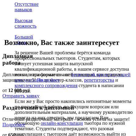
Отсутствие
навыков
Высокая
сложность
Большой
Возможно, Вас также заинтересует
объем
За решение Вашей проблемы берётся команда
Дипломная
профессиональных тьюторов. Студентам, которых
работа
волнует успешная защита выпускной
квалификационной работы, в нашем сервисе доступна
Дипломные, написанные с нашей помощью, как правило,
вся палитра форматов – от
бесплатной ориентирующей
защищены на 5!
Подробнее
консультации
до мастер-классов,
репетиторства
и
комплексного сопровождения
студента в написании
от
12 000
руб
работы.
Отправить заявку
Если же у Вас просто накопились непонятные моменты
по письменной работе, по текущим вопросам или
Раздаточный к дипломной
дополнительным материалам, а научному руководителю
некогда на них ответить, мы предлагаем Вам
Отличный раздаточный материал - основа успеха на защите!
обучающую
онлайн-консультаци
тьютора по нужной
Подробнее
тематике. Студенты подтверждают, что разовая
консультация с тьютором даёт возможность выйти из
от
650
руб