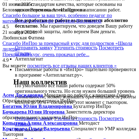
01 июля 2025г.
нашим стандартам качества, которые основаны на
Беловодская Вероника Александровна
многолетнем опыте «ИнПро» в написании работ.
Спасибо большое за ваш труд, особенно педагог по
Все доработки по работе выполняются абсолютно
математике Александре Олеговне Васильевой
бесплатно
. Мы гарантируем, что доведем Вашу работу
4.5
до успешной защиты, либо вернем Вам деньги.
21 ноября 2024г.
Любинская Фатима
Спасибо ИнПро за прекрасный курс для подростков «Школа
Отправить заявку
Уточнить стоимость
Посмотреть
лидера»
отзывы
Прекрасный курс, очень прокачал ребе...
Антиплагиат
4.9
Вы можете
посмотреть все отзывы наших клиентов »
Письменные работы в «ИнПро» тщательно проверяются
в программе «Антиплагиат.ру».
Наш коллектив
По умолчанию все наши работы содержат 50%
оригинального текста. Но если нужен больший уровень
Асем Досжановна
Менеджер по работе с клиентами (завуч)
уникальности, можно повышать оригинальность работы
Образовательного сервиса ИнПро
вплоть до 90% – согласуйте этот момент с тьютором.
Богатюк Юлия Владимировна
Бухгалтер ИнПро
Бочкарева Юлия Игоревна
Заместитель директора
образовательного холдинга ИнПро
Отправить заявку
Уточнить стоимость
Посмотреть
Копытина Алина Александровна
Методист
отзывы
Кротикова Ольга Валерьевна
Специалист по УМР колледжа
Как заказать?
Тьютория