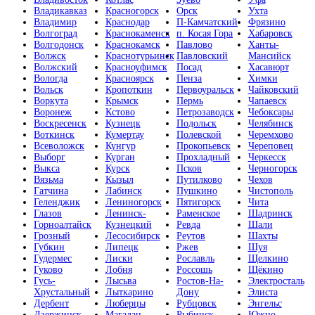
Владикавказ
Красногорск
Орск
Ухта
Владимир
Краснодар
П-Камчатский
Фрязино
Волгоград
Краснокаменск
п. Косая Гора
Хабаровск
Волгодонск
Краснокамск
Павлово
Ханты-
Волжск
Краснотурьинск
Павловский
Мансийск
Волжский
Красноуфимск
Посад
Хасавюрт
Вологда
Красноярск
Пенза
Химки
Вольск
Кропоткин
Первоуральск
Чайковский
Воркута
Крымск
Пермь
Чапаевск
Воронеж
Кстово
Петрозаводск
Чебоксары
Воскресенск
Кузнецк
Подольск
Челябинск
Воткинск
Кумертау
Полевской
Черемхово
Всеволожск
Кунгур
Прокопьевск
Череповец
Выборг
Курган
Прохладный
Черкесск
Выкса
Курск
Псков
Черногорск
Вязьма
Кызыл
Путилково
Чехов
Гатчина
Лабинск
Пушкино
Чистополь
Геленджик
Лениногорск
Пятигорск
Чита
Глазов
Ленинск-
Раменское
Шадринск
Горноалтайск
Кузнецкий
Ревда
Шали
Грозный
Лесосибирск
Реутов
Шахты
Губкин
Липецк
Ржев
Шуя
Гудермес
Лиски
Рославль
Щелкино
Гуково
Лобня
Россошь
Щёкино
Гусь-
Лысьва
Ростов-На-
Электросталь
Хрустальный
Лыткарино
Дону
Элиста
Дербент
Люберцы
Рубцовск
Энгельс
Дзержинск
Магадан
Рыбинск
Южно-