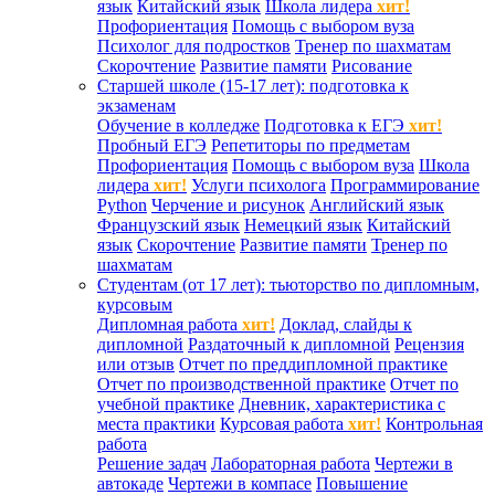
язык
Китайский язык
Школа лидера
хит!
Профориентация
Помощь с выбором вуза
Психолог для подростков
Тренер по шахматам
Скорочтение
Развитие памяти
Рисование
Старшей школе (15-17 лет): подготовка к
экзаменам
Обучение в колледже
Подготовка к ЕГЭ
хит!
Пробный ЕГЭ
Репетиторы по предметам
Профориентация
Помощь с выбором вуза
Школа
лидера
хит!
Услуги психолога
Программирование
Python
Черчение и рисунок
Английский язык
Французский язык
Немецкий язык
Китайский
язык
Скорочтение
Развитие памяти
Тренер по
шахматам
Студентам (от 17 лет): тьюторство по дипломным,
курсовым
Дипломная работа
хит!
Доклад, слайды к
дипломной
Раздаточный к дипломной
Рецензия
или отзыв
Отчет по преддипломной практике
Отчет по производственной практике
Отчет по
учебной практике
Дневник, характеристика с
места практики
Курсовая работа
хит!
Контрольная
работа
Решение задач
Лабораторная работа
Чертежи в
автокаде
Чертежи в компасе
Повышение