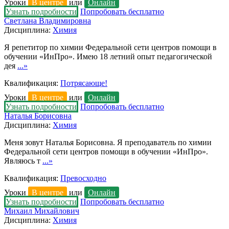
Уроки
В центре
или
Онлайн
Узнать подробности
Попробовать бесплатно
Светлана Владимировна
Дисциплина:
Химия
Я репетитор по химии Федеральной сети центров помощи в
обучении «ИнПро». Имею 18 летний опыт педагогической
дея
...»
Квалификация:
Потрясающе!
Уроки
В центре
или
Онлайн
Узнать подробности
Попробовать бесплатно
Наталья Борисовна
Дисциплина:
Химия
Меня зовут Наталья Борисовна. Я преподаватель по химии
Федеральной сети центров помощи в обучении «ИнПро».
Являюсь т
...»
Квалификация:
Превосходно
Уроки
В центре
или
Онлайн
Узнать подробности
Попробовать бесплатно
Михаил Михайлович
Дисциплина:
Химия