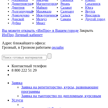
Димитровград
Магнитогорск
Рязань
Сахалинск
Дмитров
Майкоп
Салават
Юрга
Долгопрудный
Махачкала
Салехард
Якутск
Домодедово
Междуреченск
Сальск
Ярославль
Донской
Мелеуз
Самара
Другой город
Дубна
Миасс
Вы можете открыть «ИнПро» в Вашем городе
Закрыть
ИнПро
Личный кабинет
Адрес ближайшего офиса:
Грозный, в Грозном работаем
онлайн
Контактный телефон
8 800 222 51 29
Все контакты
Заявка
Заявка на репетиторство, курсы, развивающие
программы
Заявка на тьюторство по дипломным, курсовым
Услуги