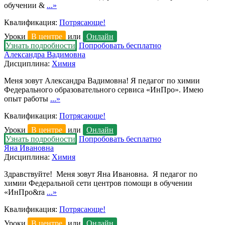
обучении &
...»
Квалификация:
Потрясающе!
Уроки
В центре
или
Онлайн
Узнать подробности
Попробовать бесплатно
Александра Вадимовна
Дисциплина:
Химия
Меня зовут Александра Вадимовна! Я педагог по химии
Федерального образовательного сервиса «ИнПро». Имею
опыт работы
...»
Квалификация:
Потрясающе!
Уроки
В центре
или
Онлайн
Узнать подробности
Попробовать бесплатно
Яна Ивановна
Дисциплина:
Химия
Здравствуйте! Меня зовут Яна Ивановна. Я педагог по
химии Федеральной сети центров помощи в обучении
«ИнПро&ra
...»
Квалификация:
Потрясающе!
Уроки
В центре
или
Онлайн