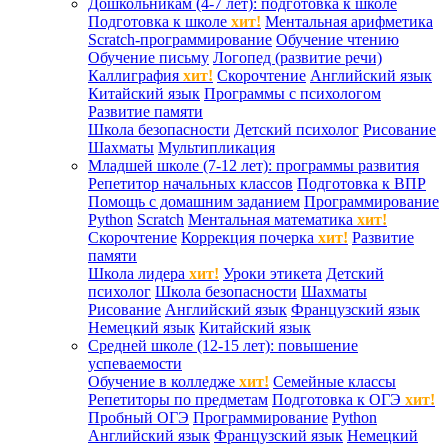
Дошкольникам (4-7 лет): подготовка к школе
Подготовка к школе
хит!
Ментальная арифметика
Scratch-программирование
Обучение чтению
Обучение письму
Логопед (развитие речи)
Каллиграфия
хит!
Скорочтение
Английский язык
Китайский язык
Программы с психологом
Развитие памяти
Школа безопасности
Детский психолог
Рисование
Шахматы
Мультипликация
Младшей школе (7-12 лет): программы развития
Репетитор начальных классов
Подготовка к ВПР
Помощь с домашним заданием
Программирование
Python
Scratch
Ментальная математика
хит!
Скорочтение
Коррекция почерка
хит!
Развитие
памяти
Школа лидера
хит!
Уроки этикета
Детский
психолог
Школа безопасности
Шахматы
Рисование
Английский язык
Французский язык
Немецкий язык
Китайский язык
Средней школе (12-15 лет): повышение
успеваемости
Обучение в колледже
хит!
Семейные классы
Репетиторы по предметам
Подготовка к ОГЭ
хит!
Пробный ОГЭ
Программирование
Python
Английский язык
Французский язык
Немецкий