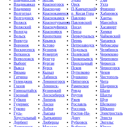
Владикавказ
Красногорск
Орск
Ухта
Владимир
Краснодар
П-Камчатский
Фрязино
Волгоград
Краснокаменск
п. Косая Гора
Хабаровск
Волгодонск
Краснокамск
Павлово
Ханты-
Волжск
Краснотурьинск
Павловский
Мансийск
Волжский
Красноуфимск
Посад
Хасавюрт
Вологда
Красноярск
Пенза
Химки
Вольск
Кропоткин
Первоуральск
Чайковский
Воркута
Крымск
Пермь
Чапаевск
Воронеж
Кстово
Петрозаводск
Чебоксары
Воскресенск
Кузнецк
Подольск
Челябинск
Воткинск
Кумертау
Полевской
Черемхово
Всеволожск
Кунгур
Прокопьевск
Череповец
Выборг
Курган
Прохладный
Черкесск
Выкса
Курск
Псков
Черногорск
Вязьма
Кызыл
Путилково
Чехов
Гатчина
Лабинск
Пушкино
Чистополь
Геленджик
Лениногорск
Пятигорск
Чита
Глазов
Ленинск-
Раменское
Шадринск
Горноалтайск
Кузнецкий
Ревда
Шали
Грозный
Лесосибирск
Реутов
Шахты
Губкин
Липецк
Ржев
Шуя
Гудермес
Лиски
Рославль
Щелкино
Гуково
Лобня
Россошь
Щёкино
Гусь-
Лысьва
Ростов-На-
Электросталь
Хрустальный
Лыткарино
Дону
Элиста
Дербент
Люберцы
Рубцовск
Энгельс
Дзержинск
Магадан
Рыбинск
Южно-