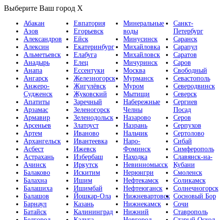
Выберите Ваш город
X
Абакан
Евпатория
Минеральные
Санкт-
Азов
Егорьевск
воды
Петербург
Александров
Ейск
Минусинск
Саранск
Алексин
Екатеринбург
Михайловка
Сарапул
Альметьевск
Елабуга
Михайловск
Саратов
Анадырь
Елец
Мичуринск
Саров
Анапа
Ессентуки
Москва
Свободный
Ангарск
Железногорск
Мурманск
Севастополь
Анжеро-
Жигулёвск
Муром
Северодвинск
Судженск
Жуковский
Мытищи
Северск
Апатиты
Заречный
Набережные
Сергиев
Арзамас
Зеленогорск
Челны
Посад
Армавир
Зеленодольск
Назарово
Серов
Арсеньев
Златоуст
Назрань
Серпухов
Артем
Иваново
Нальчик
Сертолово
Архангельск
Ивантеевка
Наро-
Сибай
Асбест
Ижевск
Фоминск
Симферополь
Астрахань
Избербаш
Находка
Славянск-на-
Ачинск
Иркутск
Невинномысск
Кубани
Балаково
Искитим
Нерюнгри
Смоленск
Балахна
Ишим
Нефтекамск
Соликамск
Балашиха
Ишимбай
Нефтеюганск
Солнечногорск
Балашов
Йошкар-Ола
Нижневартовск
Сосновый Бор
Барнаул
Казань
Нижнекамск
Сочи
Батайск
Калининград
Нижний
Ставрополь
Белгород
Калуга
Новгород
Старый Оскол