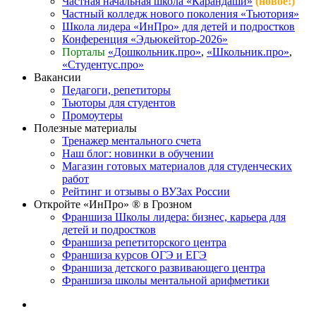
Частная начальная школа «Карандаши»
(новое!)
Частный колледж нового поколения «Тьютория»
Школа лидера «ИнПро» для детей и подростков
Конференция «Эдьюкейтор-2026»
Порталы
«Дошкольник.про»
,
«Школьник.про»
,
«Студентус.про»
Вакансии
Педагоги, репетиторы
Тьюторы для студентов
Промоутеры
Полезные материалы
Тренажер ментального счета
Наш блог: новинки в обучении
Магазин готовых материалов для студенческих
работ
Рейтинг и отзывы о ВУЗах России
Откройте «ИнПро» ® в Грозном
Франшиза Школы лидера: бизнес, карьера для
детей и подростков
Франшиза репетиторского центра
Франшиза курсов ОГЭ и ЕГЭ
Франшиза детского развивающего центра
Франшиза школы ментальной арифметики