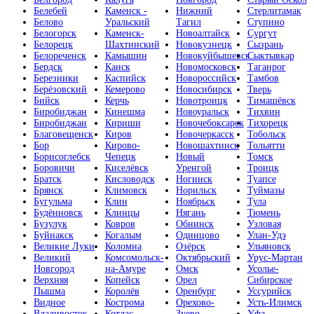
Белебей
Каменск -
Нижний
Стерлитамак
Белово
Уральский
Тагил
Ступино
Белогорск
Каменск-
Новоалтайск
Сургут
Белорецк
Шахтинский
Новокузнецк
Сызрань
Белореченск
Камышин
Новокуйбышевск
Сыктывкар
Бердск
Канск
Новомосковск
Таганрог
Березники
Каспийск
Новороссийск
Тамбов
Берёзовский
Кемерово
Новосибирск
Тверь
Бийск
Керчь
Новотроицк
Тимашёвск
Биробиджан
Кинешма
Новоуральск
Тихвин
Биробиджан
Кириши
Новочебоксарск
Тихорецк
Благовещенск
Киров
Новочеркасск
Тобольск
Бор
Кирово-
Новошахтинск
Тольятти
Борисоглебск
Чепецк
Новый
Томск
Боровичи
Киселёвск
Уренгой
Троицк
Братск
Кисловодск
Ногинск
Туапсе
Брянск
Климовск
Норильск
Туймазы
Бугульма
Клин
Ноябрьск
Тула
Будённовск
Клинцы
Нягань
Тюмень
Бузулук
Ковров
Обнинск
Узловая
Буйнакск
Когалым
Одинцово
Улан-Удэ
Великие Луки
Коломна
Озёрск
Ульяновск
Великий
Комсомольск-
Октябрьский
Урус-Мартан
Новгород
на-Амуре
Омск
Усолье-
Верхняя
Копейск
Орел
Сибирское
Пышма
Королёв
Оренбург
Уссурийск
Видное
Кострома
Орехово-
Усть-Илимск
Владивосток
Котлас
Зуево
Уфа