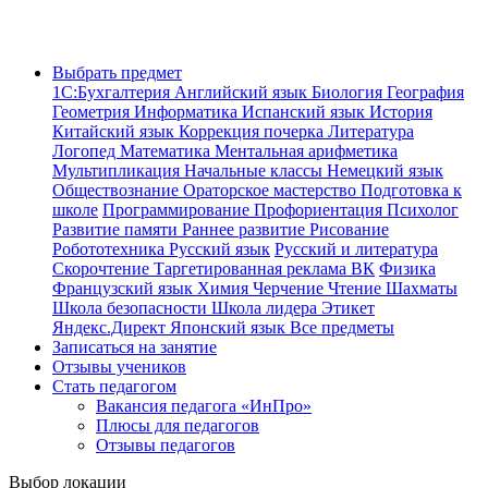
Выбрать предмет
1С:Бухгалтерия
Английский язык
Биология
География
Геометрия
Информатика
Испанский язык
История
Китайский язык
Коррекция почерка
Литература
Логопед
Математика
Ментальная арифметика
Мультипликация
Начальные классы
Немецкий язык
Обществознание
Ораторское мастерство
Подготовка к
школе
Программирование
Профориентация
Психолог
Развитие памяти
Раннее развитие
Рисование
Робототехника
Русский язык
Русский и литература
Скорочтение
Таргетированная реклама ВК
Физика
Французский язык
Химия
Черчение
Чтение
Шахматы
Школа безопасности
Школа лидера
Этикет
Яндекс.Директ
Японский язык
Все предметы
Записаться на занятие
Отзывы учеников
Стать педагогом
Вакансия педагога «ИнПро»
Плюсы для педагогов
Отзывы педагогов
Выбор локации