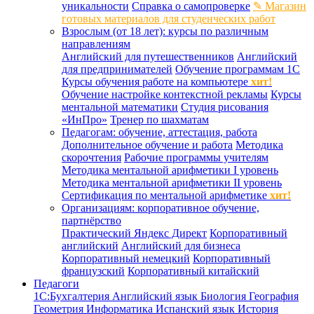
уникальности
Справка о самопроверке
✎ Магазин
готовых материалов для студенческих работ
Взрослым (от 18 лет): курсы по различным
направлениям
Английский для путешественников
Английский
для предпринимателей
Обучение программам 1С
Курсы обучения работе на компьютере
хит!
Обучение настройке контекстной рекламы
Курсы
ментальной математики
Студия рисования
«ИнПро»
Тренер по шахматам
Педагогам: обучение, аттестация, работа
Дополнительное обучение и работа
Методика
скорочтения
Рабочие программы учителям
Методика ментальной арифметики I уровень
Методика ментальной арифметики II уровень
Сертификация по ментальной арифметике
хит!
Организациям: корпоративное обучение,
партнёрство
Практический Яндекс Директ
Корпоративный
английский
Английский для бизнеса
Корпоративный немецкий
Корпоративный
французский
Корпоративный китайский
Педагоги
1С:Бухгалтерия
Английский язык
Биология
География
Геометрия
Информатика
Испанский язык
История