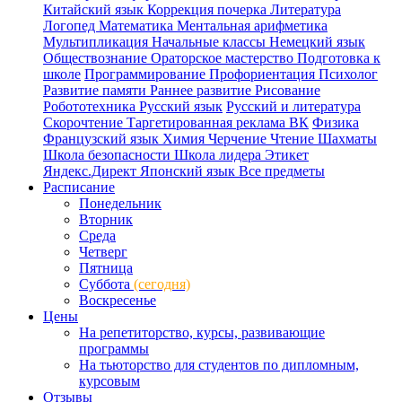
Китайский язык
Коррекция почерка
Литература
Логопед
Математика
Ментальная арифметика
Мультипликация
Начальные классы
Немецкий язык
Обществознание
Ораторское мастерство
Подготовка к
школе
Программирование
Профориентация
Психолог
Развитие памяти
Раннее развитие
Рисование
Робототехника
Русский язык
Русский и литература
Скорочтение
Таргетированная реклама ВК
Физика
Французский язык
Химия
Черчение
Чтение
Шахматы
Школа безопасности
Школа лидера
Этикет
Яндекс.Директ
Японский язык
Все предметы
Расписание
Понедельник
Вторник
Среда
Четверг
Пятница
Суббота
(сегодня)
Воскресенье
Цены
На репетиторство, курсы, развивающие
программы
На тьюторство для студентов по дипломным,
курсовым
Отзывы