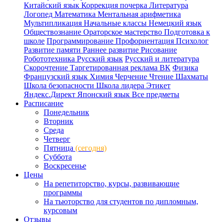
Китайский язык
Коррекция почерка
Литература
Логопед
Математика
Ментальная арифметика
Мультипликация
Начальные классы
Немецкий язык
Обществознание
Ораторское мастерство
Подготовка к
школе
Программирование
Профориентация
Психолог
Развитие памяти
Раннее развитие
Рисование
Робототехника
Русский язык
Русский и литература
Скорочтение
Таргетированная реклама ВК
Физика
Французский язык
Химия
Черчение
Чтение
Шахматы
Школа безопасности
Школа лидера
Этикет
Яндекс.Директ
Японский язык
Все предметы
Расписание
Понедельник
Вторник
Среда
Четверг
Пятница
(сегодня)
Суббота
Воскресенье
Цены
На репетиторство, курсы, развивающие
программы
На тьюторство для студентов по дипломным,
курсовым
Отзывы