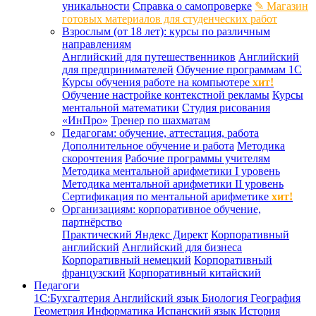
уникальности
Справка о самопроверке
✎ Магазин
готовых материалов для студенческих работ
Взрослым (от 18 лет): курсы по различным
направлениям
Английский для путешественников
Английский
для предпринимателей
Обучение программам 1С
Курсы обучения работе на компьютере
хит!
Обучение настройке контекстной рекламы
Курсы
ментальной математики
Студия рисования
«ИнПро»
Тренер по шахматам
Педагогам: обучение, аттестация, работа
Дополнительное обучение и работа
Методика
скорочтения
Рабочие программы учителям
Методика ментальной арифметики I уровень
Методика ментальной арифметики II уровень
Сертификация по ментальной арифметике
хит!
Организациям: корпоративное обучение,
партнёрство
Практический Яндекс Директ
Корпоративный
английский
Английский для бизнеса
Корпоративный немецкий
Корпоративный
французский
Корпоративный китайский
Педагоги
1С:Бухгалтерия
Английский язык
Биология
География
Геометрия
Информатика
Испанский язык
История