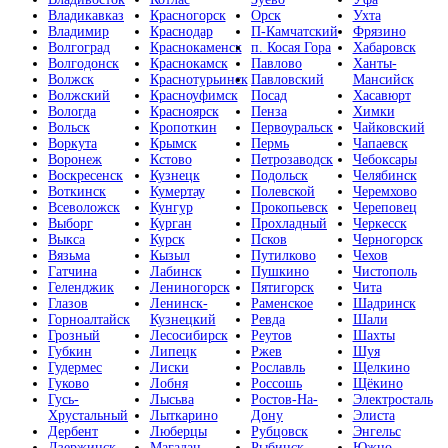
Владикавказ
Красногорск
Орск
Ухта
Владимир
Краснодар
П-Камчатский
Фрязино
Волгоград
Краснокаменск
п. Косая Гора
Хабаровск
Волгодонск
Краснокамск
Павлово
Ханты-
Волжск
Краснотурьинск
Павловский
Мансийск
Волжский
Красноуфимск
Посад
Хасавюрт
Вологда
Красноярск
Пенза
Химки
Вольск
Кропоткин
Первоуральск
Чайковский
Воркута
Крымск
Пермь
Чапаевск
Воронеж
Кстово
Петрозаводск
Чебоксары
Воскресенск
Кузнецк
Подольск
Челябинск
Воткинск
Кумертау
Полевской
Черемхово
Всеволожск
Кунгур
Прокопьевск
Череповец
Выборг
Курган
Прохладный
Черкесск
Выкса
Курск
Псков
Черногорск
Вязьма
Кызыл
Путилково
Чехов
Гатчина
Лабинск
Пушкино
Чистополь
Геленджик
Лениногорск
Пятигорск
Чита
Глазов
Ленинск-
Раменское
Шадринск
Горноалтайск
Кузнецкий
Ревда
Шали
Грозный
Лесосибирск
Реутов
Шахты
Губкин
Липецк
Ржев
Шуя
Гудермес
Лиски
Рославль
Щелкино
Гуково
Лобня
Россошь
Щёкино
Гусь-
Лысьва
Ростов-На-
Электросталь
Хрустальный
Лыткарино
Дону
Элиста
Дербент
Люберцы
Рубцовск
Энгельс
Дзержинск
Магадан
Рыбинск
Южно-