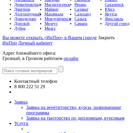
Димитровград
Магнитогорск
Рязань
Сахалинск
Дмитров
Майкоп
Салават
Юрга
Долгопрудный
Махачкала
Салехард
Якутск
Домодедово
Междуреченск
Сальск
Ярославль
Донской
Мелеуз
Самара
Другой город
Дубна
Миасс
Вы можете открыть «ИнПро» в Вашем городе
Закрыть
ИнПро
Личный кабинет
Адрес ближайшего офиса:
Грозный, в Грозном работаем
онлайн
Контактный телефон
8 800 222 51 29
Все контакты
Заявка
Заявка на репетиторство, курсы, развивающие
программы
Заявка на тьюторство по дипломным, курсовым
Услуги