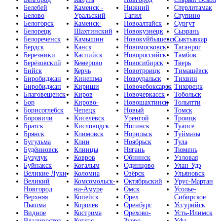
Белебей
Каменск -
Нижний
Стерлитамак
Белово
Уральский
Тагил
Ступино
Белогорск
Каменск-
Новоалтайск
Сургут
Белорецк
Шахтинский
Новокузнецк
Сызрань
Белореченск
Камышин
Новокуйбышевск
Сыктывкар
Бердск
Канск
Новомосковск
Таганрог
Березники
Каспийск
Новороссийск
Тамбов
Берёзовский
Кемерово
Новосибирск
Тверь
Бийск
Керчь
Новотроицк
Тимашёвск
Биробиджан
Кинешма
Новоуральск
Тихвин
Биробиджан
Кириши
Новочебоксарск
Тихорецк
Благовещенск
Киров
Новочеркасск
Тобольск
Бор
Кирово-
Новошахтинск
Тольятти
Борисоглебск
Чепецк
Новый
Томск
Боровичи
Киселёвск
Уренгой
Троицк
Братск
Кисловодск
Ногинск
Туапсе
Брянск
Климовск
Норильск
Туймазы
Бугульма
Клин
Ноябрьск
Тула
Будённовск
Клинцы
Нягань
Тюмень
Бузулук
Ковров
Обнинск
Узловая
Буйнакск
Когалым
Одинцово
Улан-Удэ
Великие Луки
Коломна
Озёрск
Ульяновск
Великий
Комсомольск-
Октябрьский
Урус-Мартан
Новгород
на-Амуре
Омск
Усолье-
Верхняя
Копейск
Орел
Сибирское
Пышма
Королёв
Оренбург
Уссурийск
Видное
Кострома
Орехово-
Усть-Илимск
Владивосток
Котлас
Зуево
Уфа