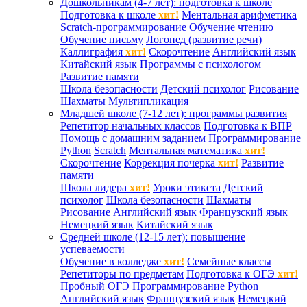
Дошкольникам (4-7 лет): подготовка к школе
Подготовка к школе
хит!
Ментальная арифметика
Scratch-программирование
Обучение чтению
Обучение письму
Логопед (развитие речи)
Каллиграфия
хит!
Скорочтение
Английский язык
Китайский язык
Программы с психологом
Развитие памяти
Школа безопасности
Детский психолог
Рисование
Шахматы
Мультипликация
Младшей школе (7-12 лет): программы развития
Репетитор начальных классов
Подготовка к ВПР
Помощь с домашним заданием
Программирование
Python
Scratch
Ментальная математика
хит!
Скорочтение
Коррекция почерка
хит!
Развитие
памяти
Школа лидера
хит!
Уроки этикета
Детский
психолог
Школа безопасности
Шахматы
Рисование
Английский язык
Французский язык
Немецкий язык
Китайский язык
Средней школе (12-15 лет): повышение
успеваемости
Обучение в колледже
хит!
Семейные классы
Репетиторы по предметам
Подготовка к ОГЭ
хит!
Пробный ОГЭ
Программирование
Python
Английский язык
Французский язык
Немецкий