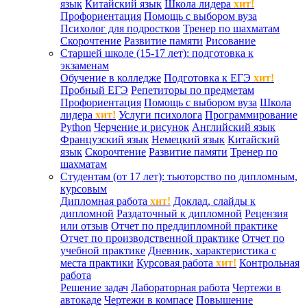
язык
Китайский язык
Школа лидера
хит!
Профориентация
Помощь с выбором вуза
Психолог для подростков
Тренер по шахматам
Скорочтение
Развитие памяти
Рисование
Старшей школе (15-17 лет): подготовка к
экзаменам
Обучение в колледже
Подготовка к ЕГЭ
хит!
Пробный ЕГЭ
Репетиторы по предметам
Профориентация
Помощь с выбором вуза
Школа
лидера
хит!
Услуги психолога
Программирование
Python
Черчение и рисунок
Английский язык
Французский язык
Немецкий язык
Китайский
язык
Скорочтение
Развитие памяти
Тренер по
шахматам
Студентам (от 17 лет): тьюторство по дипломным,
курсовым
Дипломная работа
хит!
Доклад, слайды к
дипломной
Раздаточный к дипломной
Рецензия
или отзыв
Отчет по преддипломной практике
Отчет по производственной практике
Отчет по
учебной практике
Дневник, характеристика с
места практики
Курсовая работа
хит!
Контрольная
работа
Решение задач
Лабораторная работа
Чертежи в
автокаде
Чертежи в компасе
Повышение