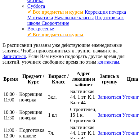
Физика
Суббота
✔ Все предметы и курсы
Коррекция почерка
Математика
Начальные классы
Подготовка к
школе
Скорочтение
Воскресенье
✔ Все предметы и курсы
В расписании указаны уже действующие еженедельные
занятия. Чтобы присоединиться к группе, нажмите на
Записаться
. Если Вам нужно подобрать другое время для
занятий, уточните свободное время по этим
контактам
.
Адрес
Предмет /
Возраст /
Запись в
Время
локации и
Цена
Курс
Класс
группу
кабинет
Балтийская
10:00 -
Коррекция
3кл.
44, 1 эт. К.1
Записаться
Уточни
11:00
почерка
Балт.44
Строителей,
10:30 -
Коррекция
1 кл
15 1 к.
Записаться
Уточни
11:30
почерка
Строителей
Балтийская
11:00 -
Подготовка
7л.
44, 1 эт. К.1
Записаться
Уточни
12:00
к школе
Балт.44