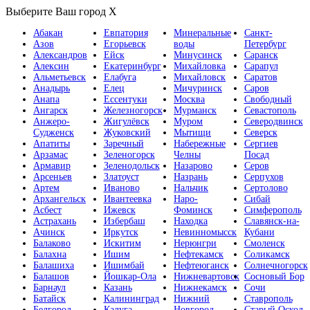
Выберите Ваш город
X
Абакан
Евпатория
Минеральные
Санкт-
Азов
Егорьевск
воды
Петербург
Александров
Ейск
Минусинск
Саранск
Алексин
Екатеринбург
Михайловка
Сарапул
Альметьевск
Елабуга
Михайловск
Саратов
Анадырь
Елец
Мичуринск
Саров
Анапа
Ессентуки
Москва
Свободный
Ангарск
Железногорск
Мурманск
Севастополь
Анжеро-
Жигулёвск
Муром
Северодвинск
Судженск
Жуковский
Мытищи
Северск
Апатиты
Заречный
Набережные
Сергиев
Арзамас
Зеленогорск
Челны
Посад
Армавир
Зеленодольск
Назарово
Серов
Арсеньев
Златоуст
Назрань
Серпухов
Артем
Иваново
Нальчик
Сертолово
Архангельск
Ивантеевка
Наро-
Сибай
Асбест
Ижевск
Фоминск
Симферополь
Астрахань
Избербаш
Находка
Славянск-на-
Ачинск
Иркутск
Невинномысск
Кубани
Балаково
Искитим
Нерюнгри
Смоленск
Балахна
Ишим
Нефтекамск
Соликамск
Балашиха
Ишимбай
Нефтеюганск
Солнечногорск
Балашов
Йошкар-Ола
Нижневартовск
Сосновый Бор
Барнаул
Казань
Нижнекамск
Сочи
Батайск
Калининград
Нижний
Ставрополь
Белгород
Калуга
Новгород
Старый Оскол