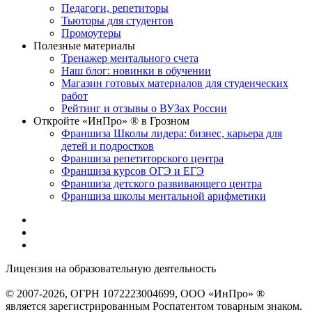
Педагоги, репетиторы
Тьюторы для студентов
Промоутеры
Полезные материалы
Тренажер ментального счета
Наш блог: новинки в обучении
Магазин готовых материалов для студенческих
работ
Рейтинг и отзывы о ВУЗах России
Откройте «ИнПро» ® в Грозном
Франшиза Школы лидера: бизнес, карьера для
детей и подростков
Франшиза репетиторского центра
Франшиза курсов ОГЭ и ЕГЭ
Франшиза детского развивающего центра
Франшиза школы ментальной арифметики
Лицензия на образовательную деятельность
серия 22Л01 №
0002491
© 2007-2026, ОГРН 1072223004699, ООО «ИнПро» ®
является зарегистрированным Роспатентом товарным знаком.