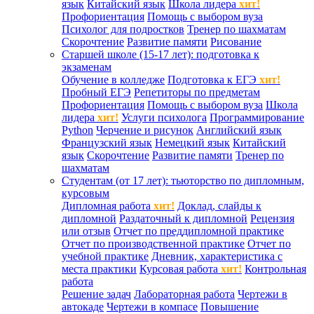
язык
Китайский язык
Школа лидера
хит!
Профориентация
Помощь с выбором вуза
Психолог для подростков
Тренер по шахматам
Скорочтение
Развитие памяти
Рисование
Старшей школе (15-17 лет): подготовка к
экзаменам
Обучение в колледже
Подготовка к ЕГЭ
хит!
Пробный ЕГЭ
Репетиторы по предметам
Профориентация
Помощь с выбором вуза
Школа
лидера
хит!
Услуги психолога
Программирование
Python
Черчение и рисунок
Английский язык
Французский язык
Немецкий язык
Китайский
язык
Скорочтение
Развитие памяти
Тренер по
шахматам
Студентам (от 17 лет): тьюторство по дипломным,
курсовым
Дипломная работа
хит!
Доклад, слайды к
дипломной
Раздаточный к дипломной
Рецензия
или отзыв
Отчет по преддипломной практике
Отчет по производственной практике
Отчет по
учебной практике
Дневник, характеристика с
места практики
Курсовая работа
хит!
Контрольная
работа
Решение задач
Лабораторная работа
Чертежи в
автокаде
Чертежи в компасе
Повышение