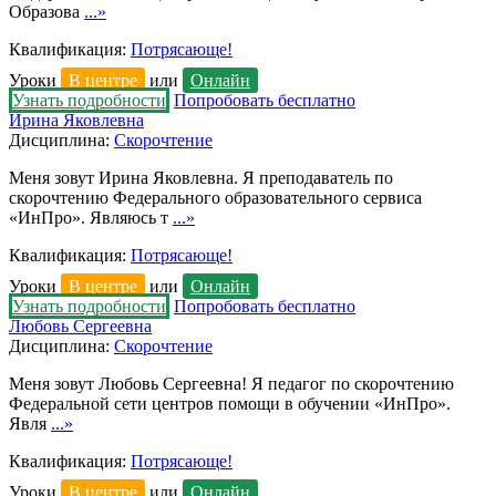
Образова
...»
Квалификация:
Потрясающе!
Уроки
В центре
или
Онлайн
Узнать подробности
Попробовать бесплатно
Ирина Яковлевна
Дисциплина:
Скорочтение
Меня зовут Ирина Яковлевна. Я преподаватель по
скорочтению Федерального образовательного сервиса
«ИнПро». Являюсь т
...»
Квалификация:
Потрясающе!
Уроки
В центре
или
Онлайн
Узнать подробности
Попробовать бесплатно
Любовь Сергеевна
Дисциплина:
Скорочтение
Меня зовут Любовь Сергеевна! Я педагог по скорочтению
Федеральной сети центров помощи в обучении «ИнПро».
Явля
...»
Квалификация:
Потрясающе!
Уроки
В центре
или
Онлайн