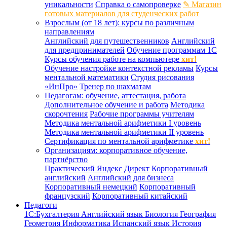
уникальности
Справка о самопроверке
✎ Магазин
готовых материалов для студенческих работ
Взрослым (от 18 лет): курсы по различным
направлениям
Английский для путешественников
Английский
для предпринимателей
Обучение программам 1С
Курсы обучения работе на компьютере
хит!
Обучение настройке контекстной рекламы
Курсы
ментальной математики
Студия рисования
«ИнПро»
Тренер по шахматам
Педагогам: обучение, аттестация, работа
Дополнительное обучение и работа
Методика
скорочтения
Рабочие программы учителям
Методика ментальной арифметики I уровень
Методика ментальной арифметики II уровень
Сертификация по ментальной арифметике
хит!
Организациям: корпоративное обучение,
партнёрство
Практический Яндекс Директ
Корпоративный
английский
Английский для бизнеса
Корпоративный немецкий
Корпоративный
французский
Корпоративный китайский
Педагоги
1С:Бухгалтерия
Английский язык
Биология
География
Геометрия
Информатика
Испанский язык
История