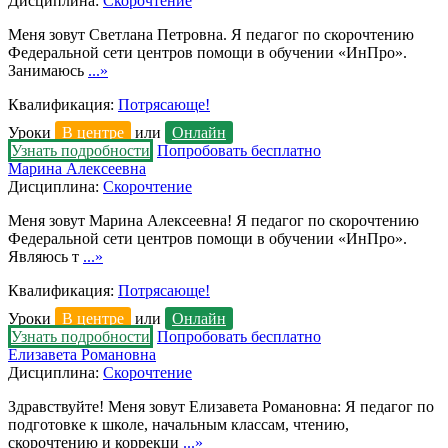
Дисциплина:
Скорочтение
Меня зовут Светлана Петровна. Я педагог по скорочтению
Федеральной сети центров помощи в обучении «ИнПро».
Занимаюсь
...»
Квалификация:
Потрясающе!
Уроки
В центре
или
Онлайн
Узнать подробности
Попробовать бесплатно
Марина Алексеевна
Дисциплина:
Скорочтение
Меня зовут Марина Алексеевна! Я педагог по скорочтению
Федеральной сети центров помощи в обучении «ИнПро».
Являюсь т
...»
Квалификация:
Потрясающе!
Уроки
В центре
или
Онлайн
Узнать подробности
Попробовать бесплатно
Елизавета Романовна
Дисциплина:
Скорочтение
Здравствуйте! Меня зовут Елизавета Романовна: Я педагог по
подготовке к школе, начальным классам, чтению,
скорочтению и коррекци
...»