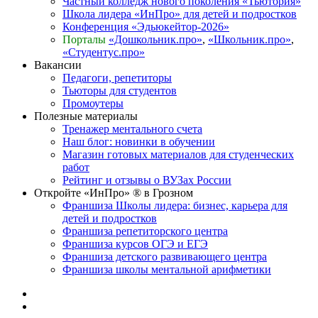
Частный колледж нового поколения «Тьютория»
Школа лидера «ИнПро» для детей и подростков
Конференция «Эдьюкейтор-2026»
Порталы
«Дошкольник.про»
,
«Школьник.про»
,
«Студентус.про»
Вакансии
Педагоги, репетиторы
Тьюторы для студентов
Промоутеры
Полезные материалы
Тренажер ментального счета
Наш блог: новинки в обучении
Магазин готовых материалов для студенческих
работ
Рейтинг и отзывы о ВУЗах России
Откройте «ИнПро» ® в Грозном
Франшиза Школы лидера: бизнес, карьера для
детей и подростков
Франшиза репетиторского центра
Франшиза курсов ОГЭ и ЕГЭ
Франшиза детского развивающего центра
Франшиза школы ментальной арифметики