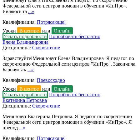
Меня зовут Ольга Николаевна! Я педагог по скорочтению
Федеральной сети центров помощи в обучении «ИнПро».
Являюсь та
...»
Квалификация:
Потрясающе!
Уроки
В центре
или
Онлайн
Узнать подробности
Попробовать бесплатно
Елена Владимировна
Дисциплина:
Скорочтение
Здравствуйте!Меня зовут Елена Владимировна Я педагог по
скорочтению Федеральной сети центров "ИнПро". Закончила
Барнаульск
...»
Квалификация:
Превосходно
Уроки
В центре
или
Онлайн
Узнать подробности
Попробовать бесплатно
Екатерина Петровна
Дисциплина:
Скорочтение
Меня зовут Екатерина Петровна. Я педагог по скорочтению
Федеральной сети центров помощи в обучении «ИнПро». Я
препод
...»
Квалификация:
Потрясающе!