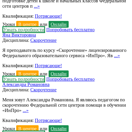
подготовке детей к школе и начальных классов Федеральной
сети центров п
...»
Квалификация:
Потрясающе!
Уроки
В центре
или
Онлайн
Узнать подробности
Попробовать бесплатно
Яна Викторовна
Дисциплина:
Скорочтение
Я преподаватель по курсу «Скорочтение» лицензированного
Федерального образовательного сервиса «ИнПро». Яв
...»
Квалификация:
Потрясающе!
Уроки
В центре
или
Онлайн
Узнать подробности
Попробовать бесплатно
Александра Романовна
Дисциплина:
Скорочтение
Меня зовут Александра Романовна. Я являюсь педагогом по
скорочтению Федеральной сети центров помощи в обучении
«ИнПро»
...»
Квалификация:
Потрясающе!
Уроки
В центре
или
Онлайн