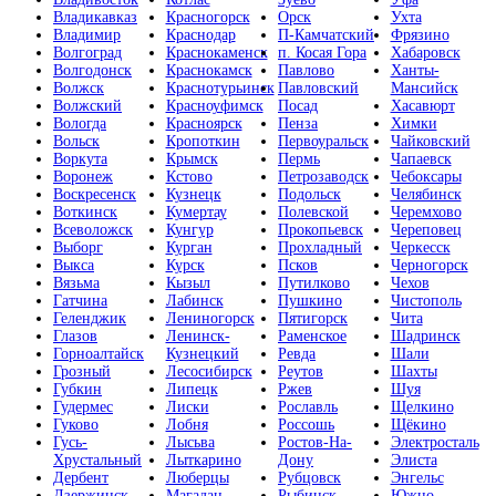
Владикавказ
Красногорск
Орск
Ухта
Владимир
Краснодар
П-Камчатский
Фрязино
Волгоград
Краснокаменск
п. Косая Гора
Хабаровск
Волгодонск
Краснокамск
Павлово
Ханты-
Волжск
Краснотурьинск
Павловский
Мансийск
Волжский
Красноуфимск
Посад
Хасавюрт
Вологда
Красноярск
Пенза
Химки
Вольск
Кропоткин
Первоуральск
Чайковский
Воркута
Крымск
Пермь
Чапаевск
Воронеж
Кстово
Петрозаводск
Чебоксары
Воскресенск
Кузнецк
Подольск
Челябинск
Воткинск
Кумертау
Полевской
Черемхово
Всеволожск
Кунгур
Прокопьевск
Череповец
Выборг
Курган
Прохладный
Черкесск
Выкса
Курск
Псков
Черногорск
Вязьма
Кызыл
Путилково
Чехов
Гатчина
Лабинск
Пушкино
Чистополь
Геленджик
Лениногорск
Пятигорск
Чита
Глазов
Ленинск-
Раменское
Шадринск
Горноалтайск
Кузнецкий
Ревда
Шали
Грозный
Лесосибирск
Реутов
Шахты
Губкин
Липецк
Ржев
Шуя
Гудермес
Лиски
Рославль
Щелкино
Гуково
Лобня
Россошь
Щёкино
Гусь-
Лысьва
Ростов-На-
Электросталь
Хрустальный
Лыткарино
Дону
Элиста
Дербент
Люберцы
Рубцовск
Энгельс
Дзержинск
Магадан
Рыбинск
Южно-