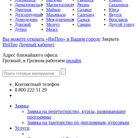
Димитровград
Магнитогорск
Рязань
Сахалинск
Дмитров
Майкоп
Салават
Юрга
Долгопрудный
Махачкала
Салехард
Якутск
Домодедово
Междуреченск
Сальск
Ярославль
Донской
Мелеуз
Самара
Другой город
Дубна
Миасс
Вы можете открыть «ИнПро» в Вашем городе
Закрыть
ИнПро
Личный кабинет
Адрес ближайшего офиса:
Грозный, в Грозном работаем
онлайн
Контактный телефон
8 800 222 51 29
Все контакты
Заявка
Заявка на репетиторство, курсы, развивающие
программы
Заявка на тьюторство по дипломным, курсовым
Услуги