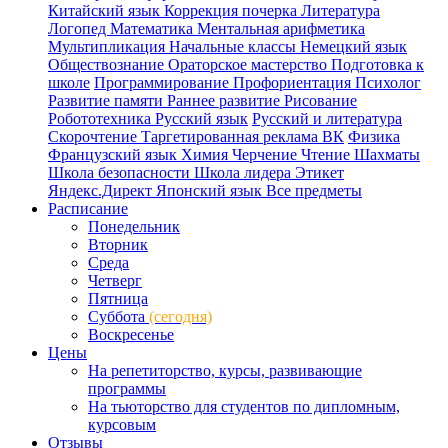
Китайский язык
Коррекция почерка
Литература
Логопед
Математика
Ментальная арифметика
Мультипликация
Начальные классы
Немецкий язык
Обществознание
Ораторское мастерство
Подготовка к
школе
Программирование
Профориентация
Психолог
Развитие памяти
Раннее развитие
Рисование
Робототехника
Русский язык
Русский и литература
Скорочтение
Таргетированная реклама ВК
Физика
Французский язык
Химия
Черчение
Чтение
Шахматы
Школа безопасности
Школа лидера
Этикет
Яндекс.Директ
Японский язык
Все предметы
Расписание
Понедельник
Вторник
Среда
Четверг
Пятница
Суббота
(сегодня)
Воскресенье
Цены
На репетиторство, курсы, развивающие
программы
На тьюторство для студентов по дипломным,
курсовым
Отзывы