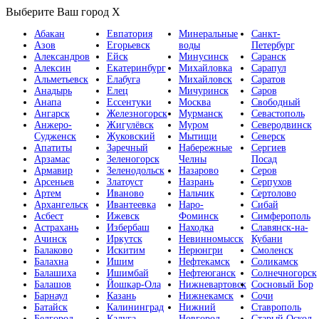
Выберите Ваш город
X
Абакан
Евпатория
Минеральные
Санкт-
Азов
Егорьевск
воды
Петербург
Александров
Ейск
Минусинск
Саранск
Алексин
Екатеринбург
Михайловка
Сарапул
Альметьевск
Елабуга
Михайловск
Саратов
Анадырь
Елец
Мичуринск
Саров
Анапа
Ессентуки
Москва
Свободный
Ангарск
Железногорск
Мурманск
Севастополь
Анжеро-
Жигулёвск
Муром
Северодвинск
Судженск
Жуковский
Мытищи
Северск
Апатиты
Заречный
Набережные
Сергиев
Арзамас
Зеленогорск
Челны
Посад
Армавир
Зеленодольск
Назарово
Серов
Арсеньев
Златоуст
Назрань
Серпухов
Артем
Иваново
Нальчик
Сертолово
Архангельск
Ивантеевка
Наро-
Сибай
Асбест
Ижевск
Фоминск
Симферополь
Астрахань
Избербаш
Находка
Славянск-на-
Ачинск
Иркутск
Невинномысск
Кубани
Балаково
Искитим
Нерюнгри
Смоленск
Балахна
Ишим
Нефтекамск
Соликамск
Балашиха
Ишимбай
Нефтеюганск
Солнечногорск
Балашов
Йошкар-Ола
Нижневартовск
Сосновый Бор
Барнаул
Казань
Нижнекамск
Сочи
Батайск
Калининград
Нижний
Ставрополь
Белгород
Калуга
Новгород
Старый Оскол