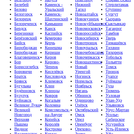
Белебей
Каменск -
Нижний
Стерлитамак
Белово
Уральский
Тагил
Ступино
Белогорск
Каменск-
Новоалтайск
Сургут
Белорецк
Шахтинский
Новокузнецк
Сызрань
Белореченск
Камышин
Новокуйбышевск
Сыктывкар
Бердск
Канск
Новомосковск
Таганрог
Березники
Каспийск
Новороссийск
Тамбов
Берёзовский
Кемерово
Новосибирск
Тверь
Бийск
Керчь
Новотроицк
Тимашёвск
Биробиджан
Кинешма
Новоуральск
Тихвин
Биробиджан
Кириши
Новочебоксарск
Тихорецк
Благовещенск
Киров
Новочеркасск
Тобольск
Бор
Кирово-
Новошахтинск
Тольятти
Борисоглебск
Чепецк
Новый
Томск
Боровичи
Киселёвск
Уренгой
Троицк
Братск
Кисловодск
Ногинск
Туапсе
Брянск
Климовск
Норильск
Туймазы
Бугульма
Клин
Ноябрьск
Тула
Будённовск
Клинцы
Нягань
Тюмень
Бузулук
Ковров
Обнинск
Узловая
Буйнакск
Когалым
Одинцово
Улан-Удэ
Великие Луки
Коломна
Озёрск
Ульяновск
Великий
Комсомольск-
Октябрьский
Урус-Мартан
Новгород
на-Амуре
Омск
Усолье-
Верхняя
Копейск
Орел
Сибирское
Пышма
Королёв
Оренбург
Уссурийск
Видное
Кострома
Орехово-
Усть-Илимск
Владивосток
Котлас
Зуево
Уфа