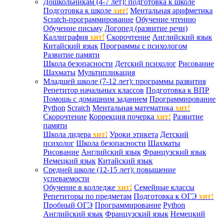
Дошкольникам (4-7 лет): подготовка к школе
Подготовка к школе
хит!
Ментальная арифметика
Scratch-программирование
Обучение чтению
Обучение письму
Логопед (развитие речи)
Каллиграфия
хит!
Скорочтение
Английский язык
Китайский язык
Программы с психологом
Развитие памяти
Школа безопасности
Детский психолог
Рисование
Шахматы
Мультипликация
Младшей школе (7-12 лет): программы развития
Репетитор начальных классов
Подготовка к ВПР
Помощь с домашним заданием
Программирование
Python
Scratch
Ментальная математика
хит!
Скорочтение
Коррекция почерка
хит!
Развитие
памяти
Школа лидера
хит!
Уроки этикета
Детский
психолог
Школа безопасности
Шахматы
Рисование
Английский язык
Французский язык
Немецкий язык
Китайский язык
Средней школе (12-15 лет): повышение
успеваемости
Обучение в колледже
хит!
Семейные классы
Репетиторы по предметам
Подготовка к ОГЭ
хит!
Пробный ОГЭ
Программирование
Python
Английский язык
Французский язык
Немецкий