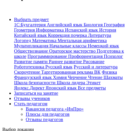
Выбрать предмет
1С:Бухгалтерия
Английский язык
Биология
География
Геометрия
Информатика
Испанский язык
История
Китайский язык
Коррекция почерка
Литература
Логопед
Математика
Ментальная арифметика
Мультипликация
Начальные классы
Немецкий язык
Обществознание
Ораторское мастерство
Подготовка к
школе
Программирование
Профориентация
Психолог
Развитие памяти
Раннее развитие
Рисование
Робототехника
Русский язык
Русский и литература
Скорочтение
Таргетированная реклама ВК
Физика
Французский язык
Химия
Черчение
Чтение
Шахматы
Школа безопасности
Школа лидера
Этикет
Яндекс.Директ
Японский язык
Все предметы
Записаться на занятие
Отзывы учеников
Стать педагогом
Вакансия педагога «ИнПро»
Плюсы для педагогов
Отзывы педагогов
Выбор локации