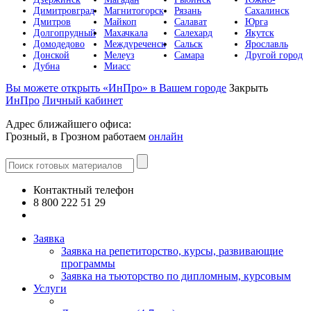
Димитровград
Магнитогорск
Рязань
Сахалинск
Дмитров
Майкоп
Салават
Юрга
Долгопрудный
Махачкала
Салехард
Якутск
Домодедово
Междуреченск
Сальск
Ярославль
Донской
Мелеуз
Самара
Другой город
Дубна
Миасс
Вы можете открыть «ИнПро» в Вашем городе
Закрыть
ИнПро
Личный кабинет
Адрес ближайшего офиса:
Грозный, в Грозном работаем
онлайн
Контактный телефон
8 800 222 51 29
Все контакты
Заявка
Заявка на репетиторство, курсы, развивающие
программы
Заявка на тьюторство по дипломным, курсовым
Услуги