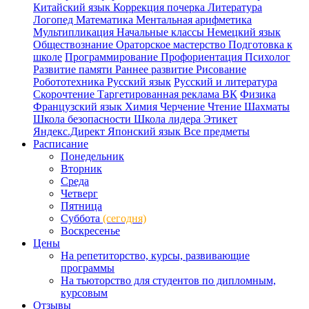
Китайский язык
Коррекция почерка
Литература
Логопед
Математика
Ментальная арифметика
Мультипликация
Начальные классы
Немецкий язык
Обществознание
Ораторское мастерство
Подготовка к
школе
Программирование
Профориентация
Психолог
Развитие памяти
Раннее развитие
Рисование
Робототехника
Русский язык
Русский и литература
Скорочтение
Таргетированная реклама ВК
Физика
Французский язык
Химия
Черчение
Чтение
Шахматы
Школа безопасности
Школа лидера
Этикет
Яндекс.Директ
Японский язык
Все предметы
Расписание
Понедельник
Вторник
Среда
Четверг
Пятница
Суббота
(сегодня)
Воскресенье
Цены
На репетиторство, курсы, развивающие
программы
На тьюторство для студентов по дипломным,
курсовым
Отзывы