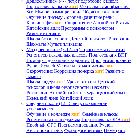
Дошкольникам (4-7 лет): подготовка к школе
Подготовка к школе
хит!
Ментальная арифметика
Scratch-программирование
Обучение чтению
Обучение письму
Логопед (развитие речи)
Каллиграфия
хит!
Скорочтение
Английский язык
Китайский язык
Программы с психологом
Развитие памяти
Школа безопасности
Детский психолог
Рисование
Шахматы
Мультипликация
Младшей школе (7-12 лет): программы развития
Репетитор начальных классов
Подготовка к ВПР
Помощь с домашним заданием
Программирование
Python
Scratch
Ментальная математика
хит!
Скорочтение
Коррекция почерка
хит!
Развитие
памяти
Школа лидера
хит!
Уроки этикета
Детский
психолог
Школа безопасности
Шахматы
Рисование
Английский язык
Французский язык
Немецкий язык
Китайский язык
Средней школе (12-15 лет): повышение
успеваемости
Обучение в колледже
хит!
Семейные классы
Репетиторы по предметам
Подготовка к ОГЭ
хит!
Пробный ОГЭ
Программирование
Python
Английский язык
Французский язык
Немецкий