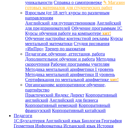
уникальности
Справка о самопроверке
✎ Магазин
готовых материалов для студенческих работ
Взрослым (от 18 лет): курсы по различным
направлениям
Английский для путешественников
Английский
для предпринимателей
Обучение программам 1С
Курсы обучения работе на компьютере
хит!
Обучение настройке контекстной рекламы
Курсы
ментальной математики
Студия рисования
«ИнПро»
Тренер по шахматам
Педагогам: обучение, аттестация, работа
Дополнительное обучение и работа
Методика
скорочтения
Рабочие программы учителям
Методика ментальной арифметики I уровень
Методика ментальной арифметики II уровень
Сертификация по ментальной арифметике
хит!
Организациям: корпоративное обучение,
партнёрство
Практический Яндекс Директ
Корпоративный
английский
Английский для бизнеса
Корпоративный немецкий
Корпоративный
французский
Корпоративный китайский
Педагоги
1С:Бухгалтерия
Английский язык
Биология
География
Геометрия
Информатика
Испанский язык
История