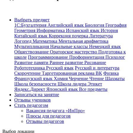
Выбрать предмет
1С:Бухгалтерия
Английский язык
Биология
География
Геометрия
Информатика
Испанский язык
История
Китайский язык
Коррекция почерка
Литература
Логопед
Математика
Ментальная арифметика
Мультипликация
Начальные классы
Немецкий язык
Обществознание
Ораторское мастерство
Подготовка к
школе
Программирование
Профориентация
Психолог
Развитие памяти
Раннее развитие
Рисование
Робототехника
Русский язык
Русский и литература
Скорочтение
Таргетированная реклама ВК
Физика
Французский язык
Химия
Черчение
Чтение
Шахматы
Школа безопасности
Школа лидера
Этикет
Яндекс.Директ
Японский язык
Все предметы
Записаться на занятие
Отзывы учеников
Стать педагогом
Вакансия педагога «ИнПро»
Плюсы для педагогов
Отзывы педагогов
Выбор локации