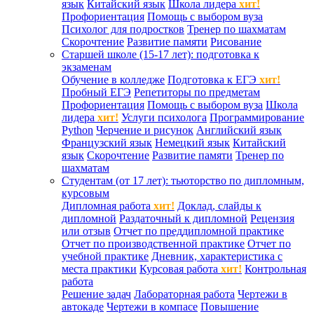
язык
Китайский язык
Школа лидера
хит!
Профориентация
Помощь с выбором вуза
Психолог для подростков
Тренер по шахматам
Скорочтение
Развитие памяти
Рисование
Старшей школе (15-17 лет): подготовка к
экзаменам
Обучение в колледже
Подготовка к ЕГЭ
хит!
Пробный ЕГЭ
Репетиторы по предметам
Профориентация
Помощь с выбором вуза
Школа
лидера
хит!
Услуги психолога
Программирование
Python
Черчение и рисунок
Английский язык
Французский язык
Немецкий язык
Китайский
язык
Скорочтение
Развитие памяти
Тренер по
шахматам
Студентам (от 17 лет): тьюторство по дипломным,
курсовым
Дипломная работа
хит!
Доклад, слайды к
дипломной
Раздаточный к дипломной
Рецензия
или отзыв
Отчет по преддипломной практике
Отчет по производственной практике
Отчет по
учебной практике
Дневник, характеристика с
места практики
Курсовая работа
хит!
Контрольная
работа
Решение задач
Лабораторная работа
Чертежи в
автокаде
Чертежи в компасе
Повышение