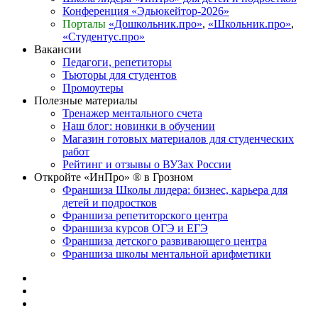
Конференция «Эдьюкейтор-2026»
Порталы
«Дошкольник.про»
,
«Школьник.про»
,
«Студентус.про»
Вакансии
Педагоги, репетиторы
Тьюторы для студентов
Промоутеры
Полезные материалы
Тренажер ментального счета
Наш блог: новинки в обучении
Магазин готовых материалов для студенческих
работ
Рейтинг и отзывы о ВУЗах России
Откройте «ИнПро» ® в Грозном
Франшиза Школы лидера: бизнес, карьера для
детей и подростков
Франшиза репетиторского центра
Франшиза курсов ОГЭ и ЕГЭ
Франшиза детского развивающего центра
Франшиза школы ментальной арифметики