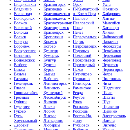
Владикавказ
Красногорск
Орск
Ухта
Владимир
Краснодар
П-Камчатский
Фрязино
Волгоград
Краснокаменск
п. Косая Гора
Хабаровск
Волгодонск
Краснокамск
Павлово
Ханты-
Волжск
Краснотурьинск
Павловский
Мансийск
Волжский
Красноуфимск
Посад
Хасавюрт
Вологда
Красноярск
Пенза
Химки
Вольск
Кропоткин
Первоуральск
Чайковский
Воркута
Крымск
Пермь
Чапаевск
Воронеж
Кстово
Петрозаводск
Чебоксары
Воскресенск
Кузнецк
Подольск
Челябинск
Воткинск
Кумертау
Полевской
Черемхово
Всеволожск
Кунгур
Прокопьевск
Череповец
Выборг
Курган
Прохладный
Черкесск
Выкса
Курск
Псков
Черногорск
Вязьма
Кызыл
Путилково
Чехов
Гатчина
Лабинск
Пушкино
Чистополь
Геленджик
Лениногорск
Пятигорск
Чита
Глазов
Ленинск-
Раменское
Шадринск
Горноалтайск
Кузнецкий
Ревда
Шали
Грозный
Лесосибирск
Реутов
Шахты
Губкин
Липецк
Ржев
Шуя
Гудермес
Лиски
Рославль
Щелкино
Гуково
Лобня
Россошь
Щёкино
Гусь-
Лысьва
Ростов-На-
Электросталь
Хрустальный
Лыткарино
Дону
Элиста
Дербент
Люберцы
Рубцовск
Энгельс
Дзержинск
Магадан
Рыбинск
Южно-