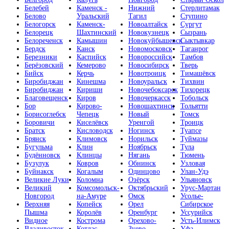
Белебей
Каменск -
Нижний
Стерлитамак
Белово
Уральский
Тагил
Ступино
Белогорск
Каменск-
Новоалтайск
Сургут
Белорецк
Шахтинский
Новокузнецк
Сызрань
Белореченск
Камышин
Новокуйбышевск
Сыктывкар
Бердск
Канск
Новомосковск
Таганрог
Березники
Каспийск
Новороссийск
Тамбов
Берёзовский
Кемерово
Новосибирск
Тверь
Бийск
Керчь
Новотроицк
Тимашёвск
Биробиджан
Кинешма
Новоуральск
Тихвин
Биробиджан
Кириши
Новочебоксарск
Тихорецк
Благовещенск
Киров
Новочеркасск
Тобольск
Бор
Кирово-
Новошахтинск
Тольятти
Борисоглебск
Чепецк
Новый
Томск
Боровичи
Киселёвск
Уренгой
Троицк
Братск
Кисловодск
Ногинск
Туапсе
Брянск
Климовск
Норильск
Туймазы
Бугульма
Клин
Ноябрьск
Тула
Будённовск
Клинцы
Нягань
Тюмень
Бузулук
Ковров
Обнинск
Узловая
Буйнакск
Когалым
Одинцово
Улан-Удэ
Великие Луки
Коломна
Озёрск
Ульяновск
Великий
Комсомольск-
Октябрьский
Урус-Мартан
Новгород
на-Амуре
Омск
Усолье-
Верхняя
Копейск
Орел
Сибирское
Пышма
Королёв
Оренбург
Уссурийск
Видное
Кострома
Орехово-
Усть-Илимск
Владивосток
Котлас
Зуево
Уфа