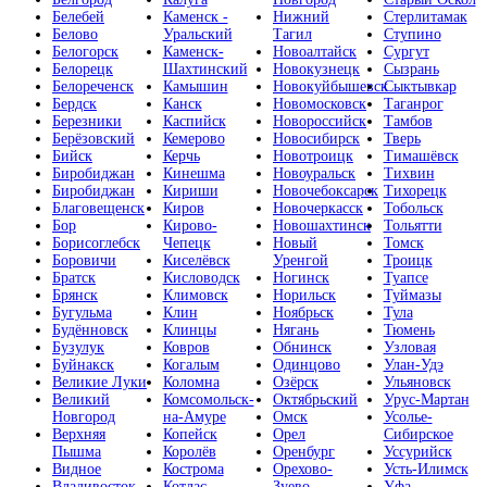
Белебей
Каменск -
Нижний
Стерлитамак
Белово
Уральский
Тагил
Ступино
Белогорск
Каменск-
Новоалтайск
Сургут
Белорецк
Шахтинский
Новокузнецк
Сызрань
Белореченск
Камышин
Новокуйбышевск
Сыктывкар
Бердск
Канск
Новомосковск
Таганрог
Березники
Каспийск
Новороссийск
Тамбов
Берёзовский
Кемерово
Новосибирск
Тверь
Бийск
Керчь
Новотроицк
Тимашёвск
Биробиджан
Кинешма
Новоуральск
Тихвин
Биробиджан
Кириши
Новочебоксарск
Тихорецк
Благовещенск
Киров
Новочеркасск
Тобольск
Бор
Кирово-
Новошахтинск
Тольятти
Борисоглебск
Чепецк
Новый
Томск
Боровичи
Киселёвск
Уренгой
Троицк
Братск
Кисловодск
Ногинск
Туапсе
Брянск
Климовск
Норильск
Туймазы
Бугульма
Клин
Ноябрьск
Тула
Будённовск
Клинцы
Нягань
Тюмень
Бузулук
Ковров
Обнинск
Узловая
Буйнакск
Когалым
Одинцово
Улан-Удэ
Великие Луки
Коломна
Озёрск
Ульяновск
Великий
Комсомольск-
Октябрьский
Урус-Мартан
Новгород
на-Амуре
Омск
Усолье-
Верхняя
Копейск
Орел
Сибирское
Пышма
Королёв
Оренбург
Уссурийск
Видное
Кострома
Орехово-
Усть-Илимск
Владивосток
Котлас
Зуево
Уфа