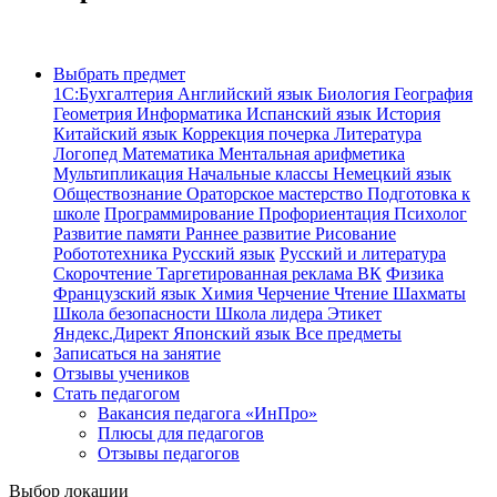
Выбрать предмет
1С:Бухгалтерия
Английский язык
Биология
География
Геометрия
Информатика
Испанский язык
История
Китайский язык
Коррекция почерка
Литература
Логопед
Математика
Ментальная арифметика
Мультипликация
Начальные классы
Немецкий язык
Обществознание
Ораторское мастерство
Подготовка к
школе
Программирование
Профориентация
Психолог
Развитие памяти
Раннее развитие
Рисование
Робототехника
Русский язык
Русский и литература
Скорочтение
Таргетированная реклама ВК
Физика
Французский язык
Химия
Черчение
Чтение
Шахматы
Школа безопасности
Школа лидера
Этикет
Яндекс.Директ
Японский язык
Все предметы
Записаться на занятие
Отзывы учеников
Стать педагогом
Вакансия педагога «ИнПро»
Плюсы для педагогов
Отзывы педагогов
Выбор локации