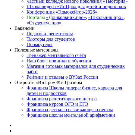
Частный колледж нового поколения «Тьютория»
Школа лидера «ИнПро» для детей и подростков
Конференция «Эдьюкейтор-2026»
Порталы
«Дошкольник.про»
,
«Школьник.про»
,
«Студентус.про»
Вакансии
Педагоги, репетиторы
Тьюторы для студентов
Промоутеры
Полезные материалы
Тренажер ментального счета
Наш блог: новинки в обучении
Магазин готовых материалов для студенческих
работ
Рейтинг и отзывы о ВУЗах России
Откройте «ИнПро» ® в Грозном
Франшиза Школы лидера: бизнес, карьера для
детей и подростков
Франшиза репетиторского центра
Франшиза курсов ОГЭ и ЕГЭ
Франшиза детского развивающего центра
Франшиза школы ментальной арифметики