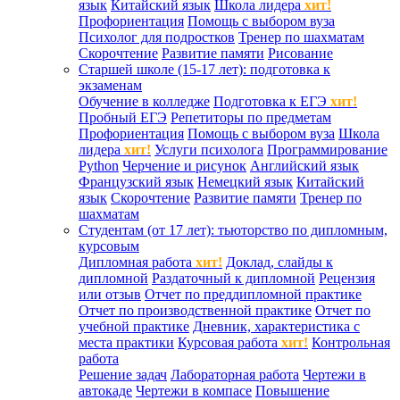
язык
Китайский язык
Школа лидера
хит!
Профориентация
Помощь с выбором вуза
Психолог для подростков
Тренер по шахматам
Скорочтение
Развитие памяти
Рисование
Старшей школе (15-17 лет): подготовка к
экзаменам
Обучение в колледже
Подготовка к ЕГЭ
хит!
Пробный ЕГЭ
Репетиторы по предметам
Профориентация
Помощь с выбором вуза
Школа
лидера
хит!
Услуги психолога
Программирование
Python
Черчение и рисунок
Английский язык
Французский язык
Немецкий язык
Китайский
язык
Скорочтение
Развитие памяти
Тренер по
шахматам
Студентам (от 17 лет): тьюторство по дипломным,
курсовым
Дипломная работа
хит!
Доклад, слайды к
дипломной
Раздаточный к дипломной
Рецензия
или отзыв
Отчет по преддипломной практике
Отчет по производственной практике
Отчет по
учебной практике
Дневник, характеристика с
места практики
Курсовая работа
хит!
Контрольная
работа
Решение задач
Лабораторная работа
Чертежи в
автокаде
Чертежи в компасе
Повышение