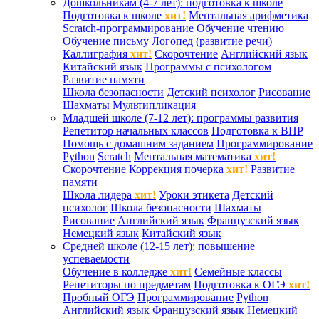
Дошкольникам (4-7 лет): подготовка к школе
Подготовка к школе
хит!
Ментальная арифметика
Scratch-программирование
Обучение чтению
Обучение письму
Логопед (развитие речи)
Каллиграфия
хит!
Скорочтение
Английский язык
Китайский язык
Программы с психологом
Развитие памяти
Школа безопасности
Детский психолог
Рисование
Шахматы
Мультипликация
Младшей школе (7-12 лет): программы развития
Репетитор начальных классов
Подготовка к ВПР
Помощь с домашним заданием
Программирование
Python
Scratch
Ментальная математика
хит!
Скорочтение
Коррекция почерка
хит!
Развитие
памяти
Школа лидера
хит!
Уроки этикета
Детский
психолог
Школа безопасности
Шахматы
Рисование
Английский язык
Французский язык
Немецкий язык
Китайский язык
Средней школе (12-15 лет): повышение
успеваемости
Обучение в колледже
хит!
Семейные классы
Репетиторы по предметам
Подготовка к ОГЭ
хит!
Пробный ОГЭ
Программирование
Python
Английский язык
Французский язык
Немецкий