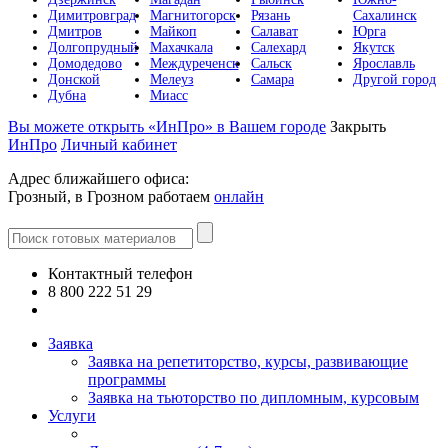
Димитровград
Магнитогорск
Рязань
Сахалинск
Дмитров
Майкоп
Салават
Юрга
Долгопрудный
Махачкала
Салехард
Якутск
Домодедово
Междуреченск
Сальск
Ярославль
Донской
Мелеуз
Самара
Другой город
Дубна
Миасс
Вы можете открыть «ИнПро» в Вашем городе
Закрыть
ИнПро
Личный кабинет
Адрес ближайшего офиса:
Грозный, в Грозном работаем
онлайн
Контактный телефон
8 800 222 51 29
Все контакты
Заявка
Заявка на репетиторство, курсы, развивающие
программы
Заявка на тьюторство по дипломным, курсовым
Услуги