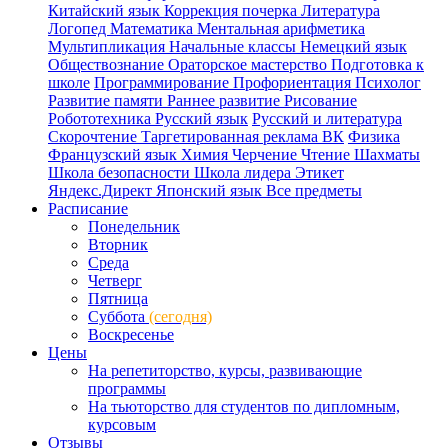
Китайский язык
Коррекция почерка
Литература
Логопед
Математика
Ментальная арифметика
Мультипликация
Начальные классы
Немецкий язык
Обществознание
Ораторское мастерство
Подготовка к
школе
Программирование
Профориентация
Психолог
Развитие памяти
Раннее развитие
Рисование
Робототехника
Русский язык
Русский и литература
Скорочтение
Таргетированная реклама ВК
Физика
Французский язык
Химия
Черчение
Чтение
Шахматы
Школа безопасности
Школа лидера
Этикет
Яндекс.Директ
Японский язык
Все предметы
Расписание
Понедельник
Вторник
Среда
Четверг
Пятница
Суббота
(сегодня)
Воскресенье
Цены
На репетиторство, курсы, развивающие
программы
На тьюторство для студентов по дипломным,
курсовым
Отзывы