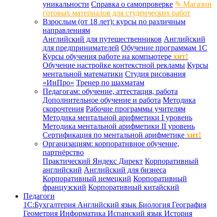
уникальности
Справка о самопроверке
✎ Магазин
готовых материалов для студенческих работ
Взрослым (от 18 лет): курсы по различным
направлениям
Английский для путешественников
Английский
для предпринимателей
Обучение программам 1С
Курсы обучения работе на компьютере
хит!
Обучение настройке контекстной рекламы
Курсы
ментальной математики
Студия рисования
«ИнПро»
Тренер по шахматам
Педагогам: обучение, аттестация, работа
Дополнительное обучение и работа
Методика
скорочтения
Рабочие программы учителям
Методика ментальной арифметики I уровень
Методика ментальной арифметики II уровень
Сертификация по ментальной арифметике
хит!
Организациям: корпоративное обучение,
партнёрство
Практический Яндекс Директ
Корпоративный
английский
Английский для бизнеса
Корпоративный немецкий
Корпоративный
французский
Корпоративный китайский
Педагоги
1С:Бухгалтерия
Английский язык
Биология
География
Геометрия
Информатика
Испанский язык
История