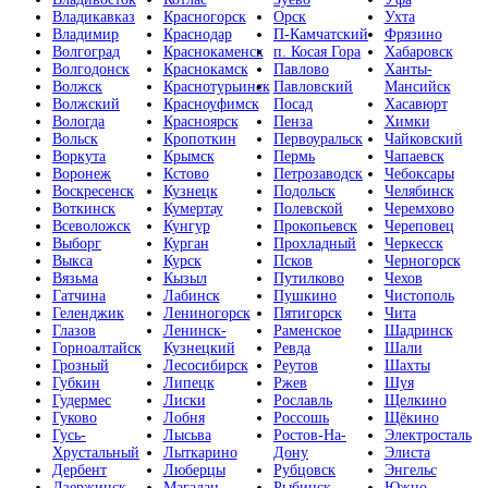
Владикавказ
Красногорск
Орск
Ухта
Владимир
Краснодар
П-Камчатский
Фрязино
Волгоград
Краснокаменск
п. Косая Гора
Хабаровск
Волгодонск
Краснокамск
Павлово
Ханты-
Волжск
Краснотурьинск
Павловский
Мансийск
Волжский
Красноуфимск
Посад
Хасавюрт
Вологда
Красноярск
Пенза
Химки
Вольск
Кропоткин
Первоуральск
Чайковский
Воркута
Крымск
Пермь
Чапаевск
Воронеж
Кстово
Петрозаводск
Чебоксары
Воскресенск
Кузнецк
Подольск
Челябинск
Воткинск
Кумертау
Полевской
Черемхово
Всеволожск
Кунгур
Прокопьевск
Череповец
Выборг
Курган
Прохладный
Черкесск
Выкса
Курск
Псков
Черногорск
Вязьма
Кызыл
Путилково
Чехов
Гатчина
Лабинск
Пушкино
Чистополь
Геленджик
Лениногорск
Пятигорск
Чита
Глазов
Ленинск-
Раменское
Шадринск
Горноалтайск
Кузнецкий
Ревда
Шали
Грозный
Лесосибирск
Реутов
Шахты
Губкин
Липецк
Ржев
Шуя
Гудермес
Лиски
Рославль
Щелкино
Гуково
Лобня
Россошь
Щёкино
Гусь-
Лысьва
Ростов-На-
Электросталь
Хрустальный
Лыткарино
Дону
Элиста
Дербент
Люберцы
Рубцовск
Энгельс
Дзержинск
Магадан
Рыбинск
Южно-