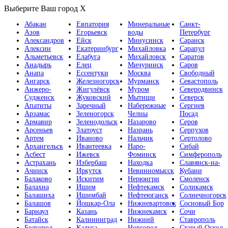
Выберите Ваш город
X
Абакан
Евпатория
Минеральные
Санкт-
Азов
Егорьевск
воды
Петербург
Александров
Ейск
Минусинск
Саранск
Алексин
Екатеринбург
Михайловка
Сарапул
Альметьевск
Елабуга
Михайловск
Саратов
Анадырь
Елец
Мичуринск
Саров
Анапа
Ессентуки
Москва
Свободный
Ангарск
Железногорск
Мурманск
Севастополь
Анжеро-
Жигулёвск
Муром
Северодвинск
Судженск
Жуковский
Мытищи
Северск
Апатиты
Заречный
Набережные
Сергиев
Арзамас
Зеленогорск
Челны
Посад
Армавир
Зеленодольск
Назарово
Серов
Арсеньев
Златоуст
Назрань
Серпухов
Артем
Иваново
Нальчик
Сертолово
Архангельск
Ивантеевка
Наро-
Сибай
Асбест
Ижевск
Фоминск
Симферополь
Астрахань
Избербаш
Находка
Славянск-на-
Ачинск
Иркутск
Невинномысск
Кубани
Балаково
Искитим
Нерюнгри
Смоленск
Балахна
Ишим
Нефтекамск
Соликамск
Балашиха
Ишимбай
Нефтеюганск
Солнечногорск
Балашов
Йошкар-Ола
Нижневартовск
Сосновый Бор
Барнаул
Казань
Нижнекамск
Сочи
Батайск
Калининград
Нижний
Ставрополь
Белгород
Калуга
Новгород
Старый Оскол